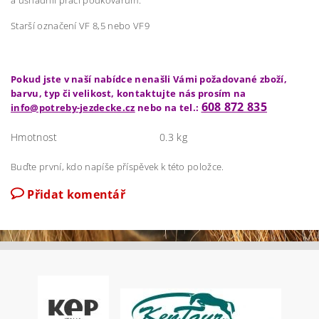
Starší označení VF 8,5 nebo VF9
Pokud jste v naší nabídce nenašli Vámi požadované zboží,
barvu, typ či velikost, kontaktujte nás prosím na
608 872 835
info@potreby-jezdecke.cz
nebo na tel.:
Hmotnost
0.3 kg
Buďte první, kdo napíše příspěvek k této položce.
Přidat komentář