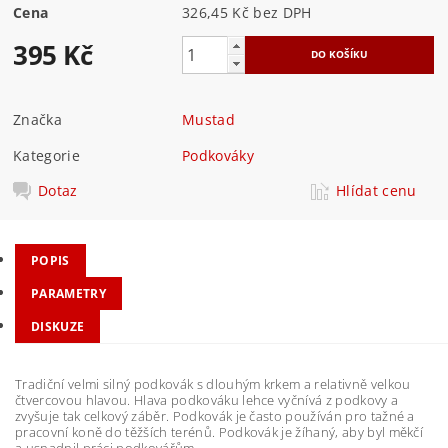
Cena
326,45 Kč bez DPH
395 Kč
Značka
Mustad
Kategorie
Podkováky
Dotaz
Hlídat cenu
POPIS
PARAMETRY
DISKUZE
Tradiční velmi silný podkovák s dlouhým krkem a relativně velkou
čtvercovou hlavou. Hlava podkováku lehce vyčnívá z podkovy a
zvyšuje tak celkový záběr. Podkovák je často používán pro tažné a
pracovní koně do těžších terénů. Podkovák je žíhaný, aby byl měkčí
a usnadnil práci podkovářům.