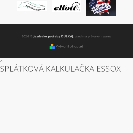
2026 ©
Jezdecké potřeby DULKAJ
, všechna práva vyhrazena
Vytvořil Shoptet
×
SPLÁTKOVÁ KALKULAČKA ESSOX