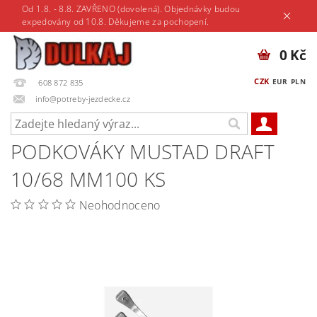
Od 1.8. - 8.8. ZAVŘENO (dovolená). Objednávky budou
expedovány od 10.8. Děkujeme za pochopení.
0 Kč
CZK
EUR
PLN
608 872 835
info@potreby-jezdecke.cz
PODKOVÁKY MUSTAD DRAFT
10/68 MM100 KS
Neohodnoceno