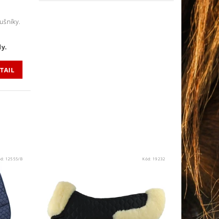
ušníky.
dy.
TAIL
ód:
12555/B
Kód:
19232