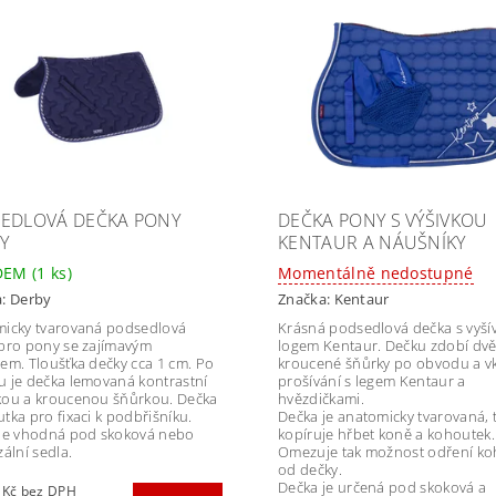
EDLOVÁ DEČKA PONY
DEČKA PONY S VÝŠIVKOU
Y
KENTAUR A NÁUŠNÍKY
DEM
(1 ks)
Momentálně nedostupné
a:
Derby
Značka:
Kentaur
icky tvarovaná podsedlová
Krásná podsedlová dečka s vyš
pro pony se zajímavým
logem Kentaur. Dečku zdobí dv
em. Tloušťka dečky cca 1 cm. Po
kroucené šňůrky po obvodu a v
 je dečka lemovaná kontrastní
prošívání s legem Kentaur a
ou a kroucenou šňůrkou. Dečka
hvězdičkami.
tka pro fixaci k podbřišníku.
Dečka je anatomicky tvarovaná, 
je vhodná pod skoková nebo
kopíruje hřbet koně a kohoutek.
ální sedla.
Omezuje tak možnost odření k
od dečky.
Dečka je určená pod skoková a
785,12 Kč bez DPH