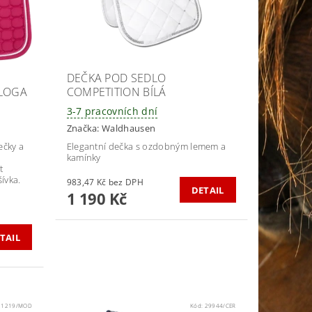
DEČKA POD SEDLO
 LOGA
COMPETITION BÍLÁ
3-7 pracovních dní
Značka:
Waldhausen
ečky a
Elegantní dečka s ozdobným lemem a
kamínky
t
ívka.
983,47 Kč bez DPH
DETAIL
1 190 Kč
TAIL
21219/MOD
Kód:
29944/CER