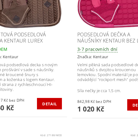
TOVÁ PODSEDLOVÁ
PODSEDLOVÁ DEČKA A
A KENTAUR LUREX
NÁUŠNÍKY KENTAUR BEZ
DEM
3-7 pracovních dní
a:
Kentaur
Značka:
Kentaur
vá podsedlová decka s novým
Velmi pěkná sada podsedlové d
 prošívání v sade s náušníky.
náušníků s dvojitou kroucenou
é kroucené šnury s
lemovkou. Spodní materiál je po
m a koženka s logem Kentaur.
odvádějící "rockport mesh" podš
 strana z rychleschnoucí HI-
ítoviny.
Síla nečky je cca 1,5 cm.
1 123,97 Kč bez DPH
842,98 Kč bez DPH
DETAIL
DE
60 Kč
1 020 Kč
Kód:
27188/MOD
Kód: