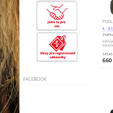
PODL
4
Značk
Vykroj
beráne
660
FACEBOOK