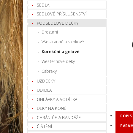
SEDLA
SEDLOVÉ PŘÍSLUŠENSTVÍ
PODSEDLOVÉ DEČKY
Drezurní
Všestranné a skokové
Korekční a gelové
Westernové deky
Čabraky
UZDEČKY
UDIDLA
OHLÁVKY A VODÍTKA
DEKY NA KONĚ
POPIS
CHRÁNIČE A BANDÁŽE
PARAM
ČIŠTĚNÍ