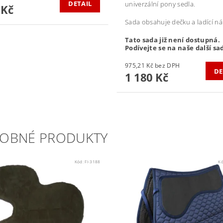
DETAIL
univerzální pony sedla.
 Kč
Sada obsahuje dečku a ladící ná
Tato sada již není dostupná.
Podívejte se na naše další sa
975,21 Kč bez DPH
DE
1 180 Kč
OBNÉ PRODUKTY
Kód:
FI-3188
K