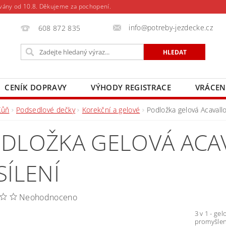
vány od 10.8. Děkujeme za pochopení.
info@potreby-jezdecke.cz
608 872 835
CENÍK DOPRAVY
VÝHODY REGISTRACE
VRÁCEN
Kůň
Podsedlové dečky
Korekční a gelové
Podložka gelová Acavallo
DLOŽKA GELOVÁ ACA
SÍLENÍ
Neohodnoceno
3 v 1 - ge
promyšlen