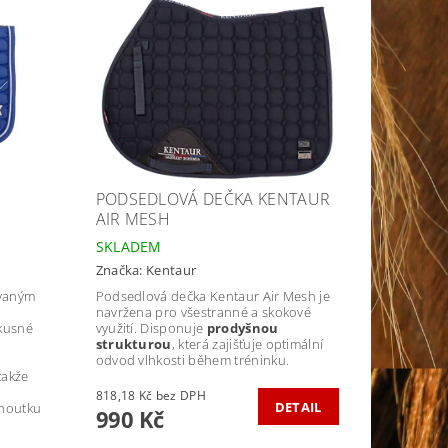
PODSEDLOVÁ DEČKA KENTAUR
AIR MESH
SKLADEM
Značka:
Kentaur
ívaným
Podsedlová dečka Kentaur Air Mesh je
ě
navržena pro všestranné a skokové
kusné
využití. Disponuje
prodyšnou
strukturou
, která zajišťuje optimální
odvod vlhkosti během tréninku.
takže
818,18 Kč bez DPH
DETAIL
ohoutku
990 Kč