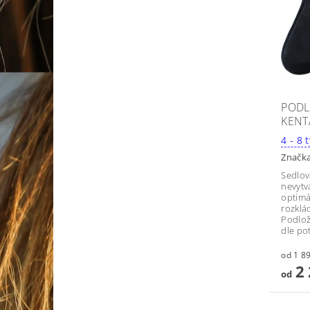
PODL
KENT
4
Značk
Sedlov
nevytvá
optimá
rozklá
Podlož
dle po
2 
od