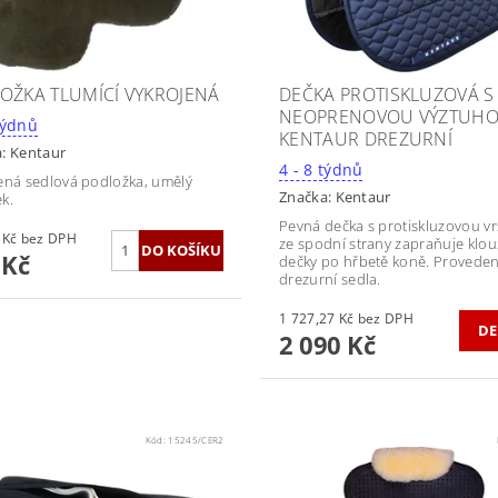
OŽKA TLUMÍCÍ VYKROJENÁ
DEČKA PROTISKLUZOVÁ S
NEOPRENOVOU VÝZTUH
 - 8 týdnů
KENTAUR DREZURNÍ
a:
Kentaur
4 - 8 týdnů
ená sedlová podložka, umělý
Značka:
Kentaur
k.
Pevná dečka s protiskluzovou v
545,45 Kč bez DPH
ze spodní strany zapraňuje klou
 Kč
dečky po hřbetě koně. Provede
drezurní sedla.
1 727,27 Kč bez DPH
DE
2 090 Kč
Kód:
15245/CER2