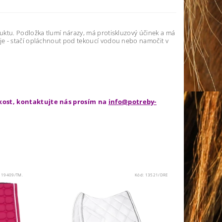
uktu. Podložka tlumí nárazy, má protiskluzový účinek a má
je - stačí opláchnout pod tekoucí vodou nebo namočit v
ikost, kontaktujte nás prosím na
info@potreby-
:
19409/TM.
Kód:
13521/DRE