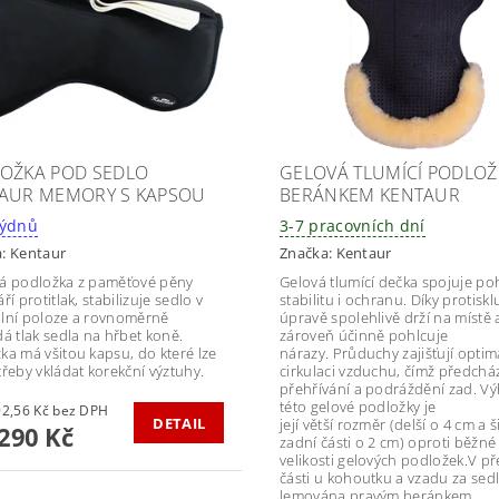
OŽKA POD SEDLO
GELOVÁ TLUMÍCÍ PODLOŽ
AUR MEMORY S KAPSOU
BERÁNKEM KENTAUR
 - 8 týdnů
3-7 pracovních dní
a:
Kentaur
Značka:
Kentaur
á podložka z paměťové pěny
Gelová tlumící dečka spojuje po
ří protitlak, stabilizuje sedlo v
stabilitu i ochranu. Díky protisk
lní poloze a rovnoměrně
úpravě spolehlivě drží na místě 
dá tlak sedla na hřbet koně.
zároveň účinně pohlcuje
ka má všitou kapsu, do které lze
nárazy. Průduchy zajišťují optim
třeby vkládat korekční výztuhy.
cirkulaci vzduchu, čímž předcház
přehřívání a podráždění zad. 
této gelové podložky je
od 1 892,56 Kč bez DPH
DETAIL
její větší rozměr (delší o 4 cm a ši
290 Kč
zadní části o 2 cm) oproti běžné
velikosti gelových podložek.V př
části u kohoutku a vzadu za sed
lemována pravým beránkem.