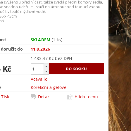
má zvýšenou přední část, takže zvedá přední komory sedla.
se snadno udržuje - stačí opláchnout pod tekoucí vodou
čit v teplé mýdlové vodě.
56 x 43cm
rná
ost
SKLADEM
(1 ks)
doručit do
11.8.2026
1 483,47 Kč bez DPH
5 Kč
Acavallo
e
Korekční a gelové
Tisk
Dotaz
Hlídat cenu