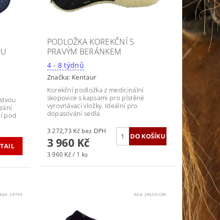
PODLOŽKA KOREKČNÍ S
OU
PRAVÝM BERÁNKEM
4 - 8 týdnů
Značka:
Kentaur
Korekční podložka z medicinální
skopovice s kapsami pro plstěné
rstvou
vyrovnávací vložky. Ideální pro
zání
dopasování sedla.
ní pod
3 272,73 Kč bez DPH
3 960 Kč
TAIL
3 960 Kč / 1 ks
Kód:
28796
Kód:
29665/CER