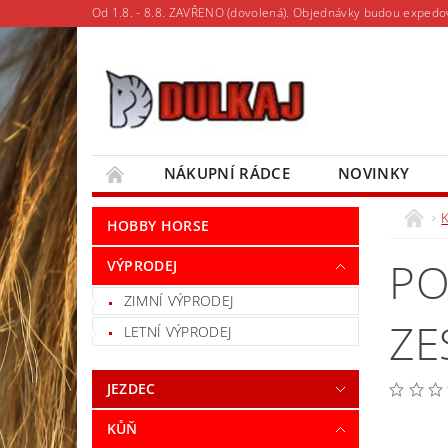
Od 1.8. - 8.8. ZAVŘENO (dovolená). Objednávky budou expedo
NÁKUPNÍ RÁDCE
NOVINKY
MOJE OBJEDNÁVKA
HOBBY HORSE
PO
VÝPRODEJ
ZIMNÍ VÝPRODEJ
ZE
LETNÍ VÝPRODEJ
JEZDEC
KŮŇ