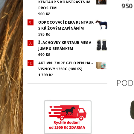
KENTAUR S KONSTRASTNÍM
950
PROŠITÍM
900 Kč
ODPOCOVACÍ DEKA KENTAUR
S KŘÍŽOVÝM ZAPÍNÁNÍM
595 Kč
ŠLACHOVKY KENTAUR MEGA
JUMP S BERÁNKEM
690 Kč
AKTIVNÍ ZVÍŘE GELOREN HA -
VIŠŇOVÝ 1350G (180KS)
1 399 Kč
POD