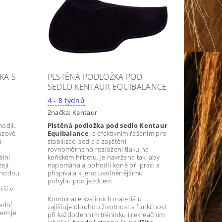
KA S
PLSTĚNÁ PODLOŽKA POD
SEDLO KENTAUR EQUIBALANCE
4 - 8 týdnů
Značka:
Kentaur
hodlí,
Plstěná podložka pod sedlo Kentaur
luzové
Equibalance
je efektivním řešením pro
a
stabilizaci sedla a zajištění
rovnoměrného rozložení tlaku na
ální
koňském hřbetu. Je navržena tak, aby
ejí
napomáhala pohodlí koně při práci a
Výhodou
přispívala k jeho uvolněnějšímu
pohybu pod jezdcem.
rší v
Kombinace kvalitních materiálů
ední
zajišťuje dlouhou životnost a funkčnost
lem je
při každodenním tréninku i rekreačním