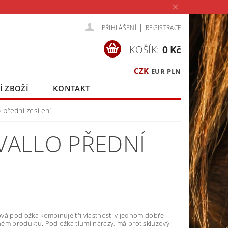
|
PŘIHLÁŠENÍ
REGISTRACE
KOŠÍK:
0 Kč
CZK
EUR
PLN
Í ZBOŽÍ
KONTAKT
 přední zesílení
VALLO PŘEDNÍ
lová podložka kombinuje tři vlastnosti v jednom dobře
ém produktu. Podložka tlumí nárazy, má protiskluzový