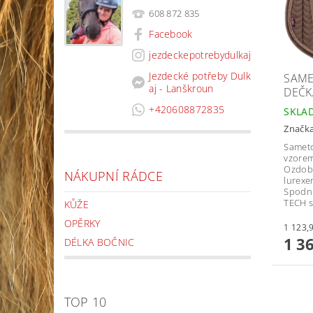
608 872 835
Facebook
jezdeckepotrebydulkaj
Jezdecké potřeby Dulk
SAME
aj - Lanškroun
DEČK
+420608872835
SKLA
Značk
Sameto
vzorem
Ozdobn
NÁKUPNÍ RÁDCE
lurexe
Spodní
TECH s
KŮŽE
OPĚRKY
1 3
DÉLKA BOČNIC
TOP 10