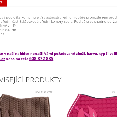
ZE
elová podložka kombinuje tři vlastnosti v jednom dobře promyšleném prod
přední část, takže zvedá přední komory sedla. Podložka se snadno udržu
lové vodě.
 56 x 43cm
rná
te v naší nabídce nenašli Vámi požadované zboží, barvu, typ či vel
608 872 835
.cz
nebo na tel.:
VISEJÍCÍ PRODUKTY
Kód:
29309/BEZ
Kód