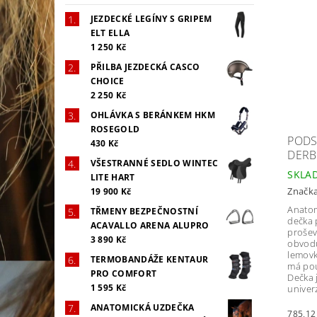
JEZDECKÉ LEGÍNY S GRIPEM
ELT ELLA
1 250 Kč
PŘILBA JEZDECKÁ CASCO
CHOICE
2 250 Kč
OHLÁVKA S BERÁNKEM HKM
ROSEGOLD
PODS
430 Kč
DERB
VŠESTRANNÉ SEDLO WINTEC
SKLA
LITE HART
Značk
19 900 Kč
Anatom
TŘMENY BEZPEČNOSTNÍ
dečka 
ACAVALLO ARENA ALUPRO
prošev
3 890 Kč
obvodu
lemovk
TERMOBANDÁŽE KENTAUR
má pou
PRO COMFORT
Dečka 
1 595 Kč
univerz
ANATOMICKÁ UZDEČKA