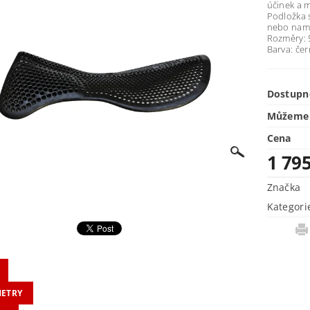
účinek a 
Podložka 
nebo namo
Rozměry: 
Barva: če
Dostupn
Můžeme 
Cena
1 79
Značka
Kategori
ETRY