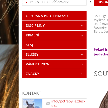
KOSMETICKÉ PŘÍPRAVKY
DISKU
OCHRANA PROTI HMYZU
3 v 1 - g
zvýšenou 
teplé mýd
DISCIPLÍNY
Rozměry:
Barva: če
KRMENÍ
STÁJ
Pokud js
jezdecke
SLUŽBY
VÁNOCE 2026
SOU
ZNAČKY
KONTAKT
info
@
potreby-jezdeck
e.cz