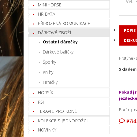
Vel.:
MINIHORSE
HŘÍBATA
PŘIROZENÁ KOMUNIKACE
POPIS
DÁRKOVÉ ZBOŽÍ
DISKU
Ostatní dárečky
Dárkové balíčky
Prstýnek 
Šperky
Skladem 
Knihy
Hrníčky
Pokud js
HORSÍK
jezdecke
PSI
Buďte prv
TERAPIE PRO KONĚ
KOLEKCE S JEDNOROŽCI
Při
NOVINKY