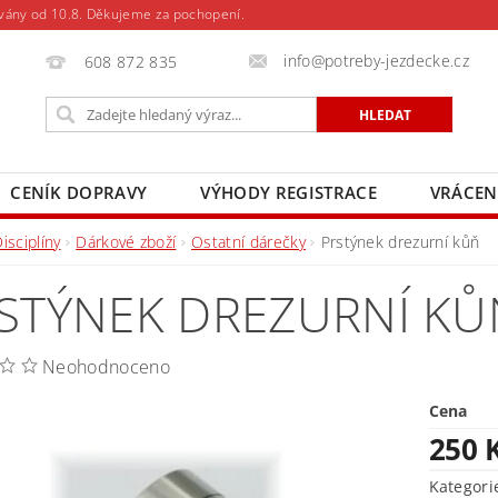
vány od 10.8. Děkujeme za pochopení.
info@potreby-jezdecke.cz
608 872 835
CENÍK DOPRAVY
VÝHODY REGISTRACE
VRÁCEN
isciplíny
Dárkové zboží
Ostatní dárečky
Prstýnek drezurní kůň
STÝNEK DREZURNÍ KŮ
Neohodnoceno
Cena
250 
Kategori