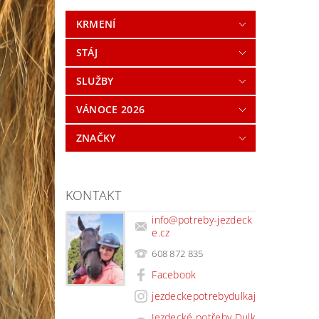
KRMENÍ
STÁJ
SLUŽBY
VÁNOCE 2026
ZNAČKY
KONTAKT
info
@
potreby-jezdeck
e.cz
608 872 835
Facebook
jezdeckepotrebydulkaj
Jezdecké potřeby Dulk