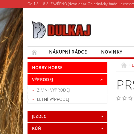
Od 1.8. - 8.8. ZAVŘENO (dovolená). Objednávky budou expedo
NÁKUPNÍ RÁDCE
NOVINKY
MOJE OBJEDNÁVKA
D
HOBBY HORSE
PR
VÝPRODEJ
ZIMNÍ VÝPRODEJ
LETNÍ VÝPRODEJ
JEZDEC
KŮŇ