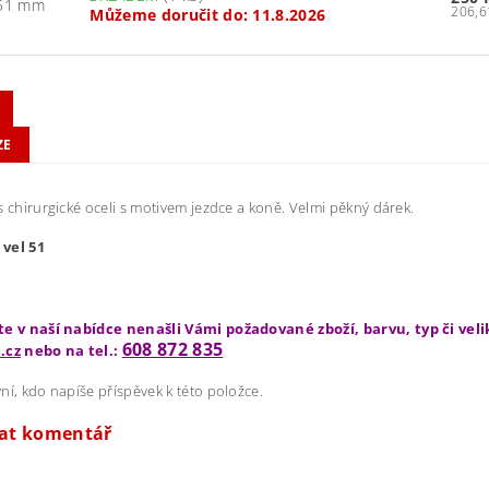
 51 mm
Můžeme doručit do:
11.8.2026
ZE
s chirurgické oceli s motivem jezdce a koně. Velmi pěkný dárek.
vel 51
te v naší nabídce nenašli Vámi požadované zboží, barvu, typ či vel
608 872 835
.cz
nebo na tel.:
ní, kdo napíše příspěvek k této položce.
dat komentář