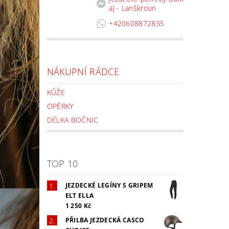
aj - Lanškroun
+420608872835
NÁKUPNÍ RÁDCE
KŮŽE
OPĚRKY
DÉLKA BOČNIC
TOP 10
JEZDECKÉ LEGÍNY S GRIPEM
ELT ELLA
1 250 Kč
PŘILBA JEZDECKÁ CASCO