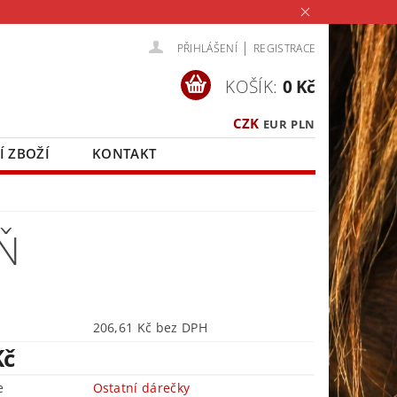
|
PŘIHLÁŠENÍ
REGISTRACE
KOŠÍK:
0 Kč
CZK
EUR
PLN
Í ZBOŽÍ
KONTAKT
Ň
206,61 Kč bez DPH
Kč
e
Ostatní dárečky