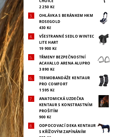
CHOICE
2 250 Kč
OHLÁVKA S BERÁNKEM HKM
ROSEGOLD
430 Kč
VŠESTRANNÉ SEDLO WINTEC
LITE HART
19 900 Kč
TŘMENY BEZPEČNOSTNÍ
ACAVALLO ARENA ALUPRO
3 890 Kč
TERMOBANDÁŽE KENTAUR
PRO COMFORT
1 595 Kč
ANATOMICKÁ UZDEČKA
KENTAUR S KONSTRASTNÍM
PROŠITÍM
900 Kč
ODPOCOVACÍ DEKA KENTAUR
S KŘÍŽOVÝM ZAPÍNÁNÍM