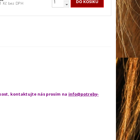
206,61 Kč bez DPH
ikost, kontaktujte nás prosím na
info@potreby-