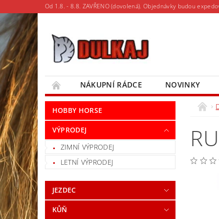
Od 1.8. - 8.8. ZAVŘENO (dovolená). Objednávky budou expedo
NÁKUPNÍ RÁDCE
NOVINKY
MOJE OBJEDNÁVKA
D
HOBBY HORSE
RU
VÝPRODEJ
ZIMNÍ VÝPRODEJ
LETNÍ VÝPRODEJ
JEZDEC
KŮŇ