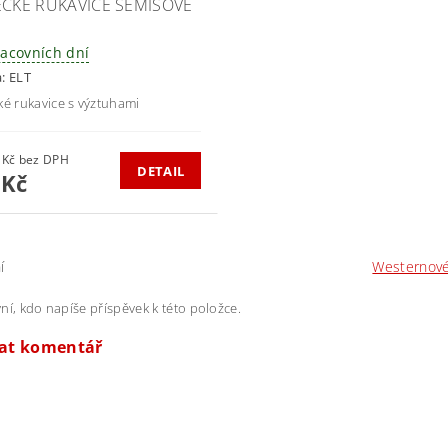
ECKÉ RUKAVICE SEMIŠOVÉ
racovních dní
a:
ELT
ké rukavice s výztuhami
404,96 Kč bez DPH
DETAIL
 Kč
í
Westernov
ní, kdo napíše příspěvek k této položce.
dat komentář