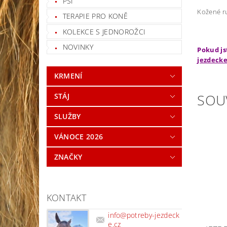
PSI
Kožené ru
TERAPIE PRO KONĚ
KOLEKCE S JEDNOROŽCI
NOVINKY
Pokud js
jezdecke
KRMENÍ
SOU
STÁJ
SLUŽBY
VÁNOCE 2026
ZNAČKY
KONTAKT
info
@
potreby-jezdeck
e.cz