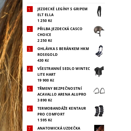
JEZDECKÉ LEGÍNY S GRIPEM
ELT ELLA
1 250 Kč
PŘILBA JEZDECKÁ CASCO
CHOICE
2 250 Kč
OHLÁVKA S BERÁNKEM HKM
ROSEGOLD
430 Kč
VŠESTRANNÉ SEDLO WINTEC
LITE HART
19 900 Kč
TŘMENY BEZPEČNOSTNÍ
ACAVALLO ARENA ALUPRO
3 890 Kč
TERMOBANDÁŽE KENTAUR
PRO COMFORT
1 595 Kč
ANATOMICKÁ UZDEČKA