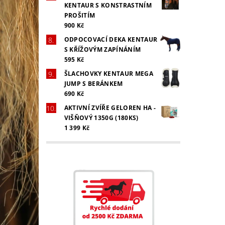
KENTAUR S KONSTRASTNÍM
PROŠITÍM
900 Kč
ODPOCOVACÍ DEKA KENTAUR
S KŘÍŽOVÝM ZAPÍNÁNÍM
595 Kč
ŠLACHOVKY KENTAUR MEGA
JUMP S BERÁNKEM
690 Kč
AKTIVNÍ ZVÍŘE GELOREN HA -
VIŠŇOVÝ 1350G (180KS)
1 399 Kč