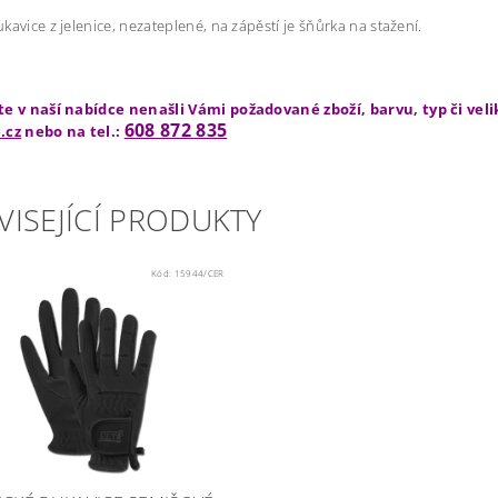
kavice z jelenice, nezateplené, na zápěstí je šňůrka na stažení.
te v naší nabídce nenašli Vámi požadované zboží, barvu, typ či vel
608 872 835
.cz
nebo na tel.:
VISEJÍCÍ PRODUKTY
Kód:
15944/CER