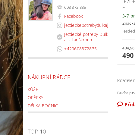
JEZD
ELT
608 872 835
3-7 p
Facebook
Značk
jezdeckepotrebydulkaj
Jezdec
Jezdecké potřeby Dulk
aj - Lanškroun
+420608872835
490
NÁKUPNÍ RÁDCE
Rozdělen
KŮŽE
Buďte prv
OPĚRKY
Při
DÉLKA BOČNIC
TOP 10