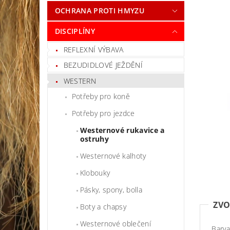
OCHRANA PROTI HMYZU
DISCIPLÍNY
REFLEXNÍ VÝBAVA
BEZUDIDLOVÉ JEŽDĚNÍ
WESTERN
Potřeby pro koně
Potřeby pro jezdce
Westernové rukavice a
ostruhy
Westernové kalhoty
Klobouky
Pásky, spony, bolla
ZVO
Boty a chapsy
Westernové oblečení
Barva