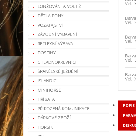
Vel.:
LONŽOVÁNÍ A VOLTIŽ
DĚTI A PONY
Barva
Vel.: 
VOZATAJSTVÍ
ZÁVODNÍ VYBAVENÍ
Barva
Vel.:
REFLEXNÍ VÝBAVA
DOSTIHY
Barva
Vel.: 
CHLADNOKREVNÍCI
ŠPANĚLSKÉ JEŽDĚNÍ
Barva
Vel.: 
ISLANDIC
MINIHORSE
HŘÍBATA
POPIS
PŘIROZENÁ KOMUNIKACE
PARAM
DÁRKOVÉ ZBOŽÍ
DISKU
HORSÍK