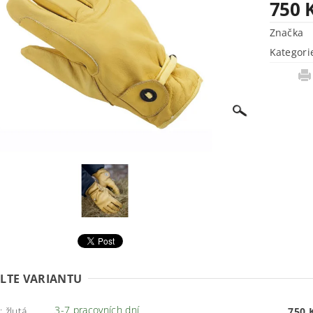
750 
Značka
Kategori
LTE VARIANTU
3-7 pracovních dní
: žlutá
750 