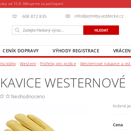
vány od 10.8. Děkujeme za pochopení.
info@potreby-jezdecke.cz
608 872 835
CENÍK DOPRAVY
VÝHODY REGISTRACE
VRÁCEN
isciplíny
Western
Potřeby pro jezdce
Westernové rukavice a ost
KAVICE WESTERNOVÉ
Neohodnoceno
Kožené je
Cena