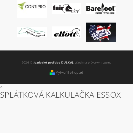
2026 ©
Jezdecké potřeby DULKAJ
, všechna práva vyhrazena
Vytvořil Shoptet
×
SPLÁTKOVÁ KALKULAČKA ESSOX