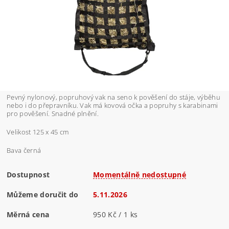
Pevný nylonový, popruhový vak na seno k pověšení do stáje, výběhu
nebo i do přepravníku. Vak má kovová očka a popruhy s karabinami
pro pověšení. Snadné plnění.
Velikost 125 x 45 cm
Bava černá
Dostupnost
Momentálně nedostupné
Můžeme doručit do
5.11.2026
Měrná cena
950 Kč / 1 ks