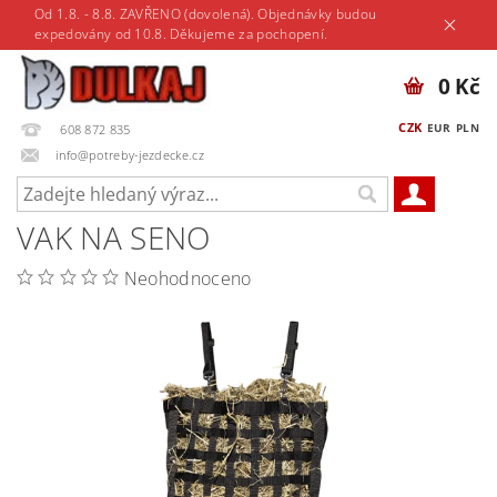
Od 1.8. - 8.8. ZAVŘENO (dovolená). Objednávky budou
expedovány od 10.8. Děkujeme za pochopení.
0 Kč
CZK
EUR
PLN
608 872 835
info@potreby-jezdecke.cz
VAK NA SENO
Neohodnoceno