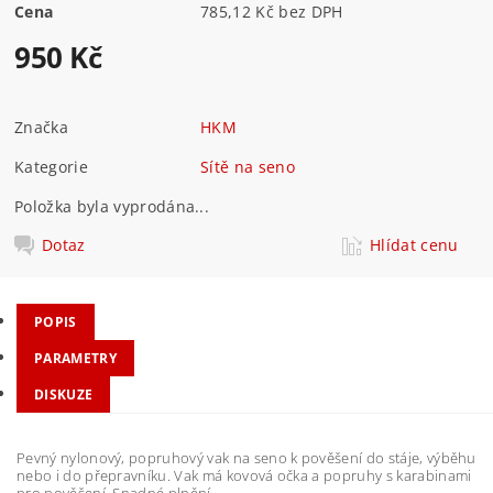
Cena
785,12 Kč bez DPH
950 Kč
Značka
HKM
Kategorie
Sítě na seno
Položka byla vyprodána...
Dotaz
Hlídat cenu
POPIS
PARAMETRY
DISKUZE
Pevný nylonový, popruhový vak na seno k pověšení do stáje, výběhu
nebo i do přepravníku. Vak má kovová očka a popruhy s karabinami
pro pověšení. Snadné plnění.