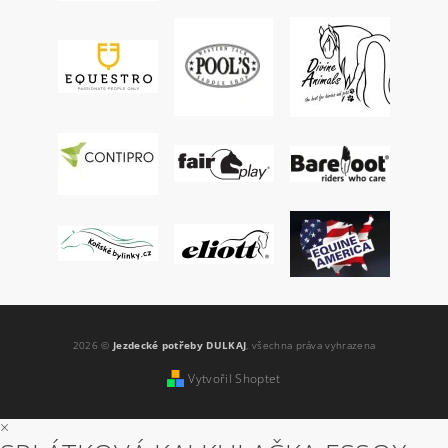
2026 ©
Jezdecké potřeby DULKAJ
, všechna práva vyhrazena
Vytvořil Shoptet
×