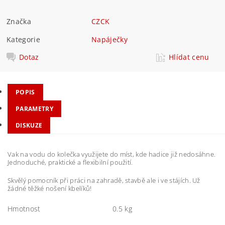
Značka
CZCK
Kategorie
Napáječky
Dotaz
Hlídat cenu
POPIS
PARAMETRY
DISKUZE
Vak na vodu do kolečka využijete do míst, kde hadice již nedosáhne.
Jednoduché, praktické a flexibilní použití.
Skvělý pomocník při práci na zahradě, stavbě ale i ve stájích. Už
žádné těžké nošení kbelíků!
Hmotnost
0.5 kg