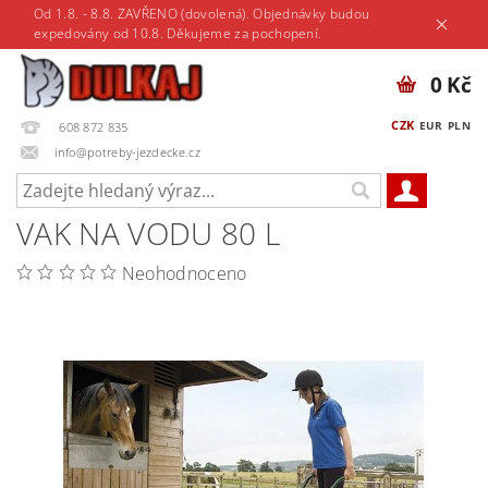
Od 1.8. - 8.8. ZAVŘENO (dovolená). Objednávky budou
expedovány od 10.8. Děkujeme za pochopení.
0 Kč
CZK
EUR
PLN
608 872 835
info@potreby-jezdecke.cz
VAK NA VODU 80 L
Neohodnoceno