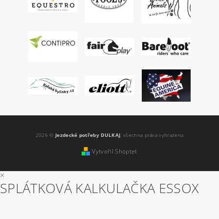
2026 ©
Jezdecké potřeby DULKAJ
, všechna práva vyhrazena
Vytvořil Shoptet
×
SPLÁTKOVÁ KALKULAČKA ESSOX