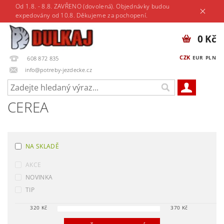
Od 1.8. - 8.8. ZAVŘENO (dovolená). Objednávky budou
expedovány od 10.8. Děkujeme za pochopení.
0 Kč
CZK
EUR
PLN
608 872 835
info@potreby-jezdecke.cz
CEREA
NA SKLADĚ
AKCE
NOVINKA
TIP
320
Kč
370
Kč