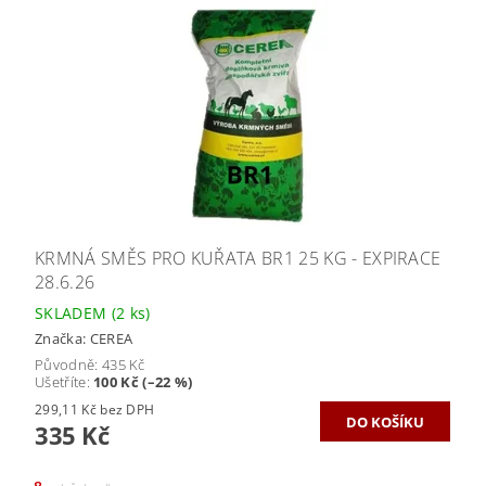
KRMNÁ SMĚS PRO KUŘATA BR1 25 KG - EXPIRACE
28.6.26
SKLADEM
(2 ks)
Značka:
CEREA
Původně:
435 Kč
Ušetříte
:
100 Kč (–22 %)
299,11 Kč bez DPH
335 Kč