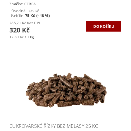
Značka:
CEREA
Původně:
395 Kč
Ušetříte
:
75 Kč (–18 %)
285,71 Kč bez DPH
320 Kč
12,80 Kč / 1 kg
CUKROVARSKÉ ŘÍZKY BEZ MELASY 25 KG