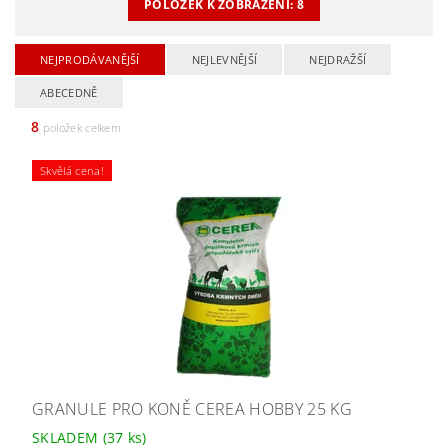
POLOŽEK K ZOBRAZENÍ:
8
NEJPRODÁVANĚJŠÍ
NEJLEVNĚJŠÍ
NEJDRAŽŠÍ
ABECEDNĚ
8
položek celkem
Skvělá cena!
GRANULE PRO KONĚ CEREA HOBBY 25 KG
SKLADEM
(37 ks)