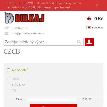
Od 1.8. - 8.8. ZAVŘENO (dovolená). Objednávky budou
expedovány od 10.8. Děkujeme za pochopení.
0 Kč
CZK
EUR
PLN
608 872 835
info@potreby-jezdecke.cz
CZCB
NA SKLADĚ
AKCE
NOVINKA
TIP
75
Kč
1300
Kč