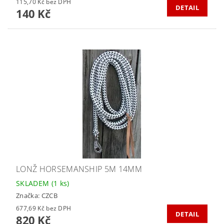
115,70 Kč bez DPH
DETAIL
140 Kč
LONŽ HORSEMANSHIP 5M 14MM
SKLADEM
(1 ks)
Značka:
CZCB
677,69 Kč bez DPH
DETAIL
820 Kč