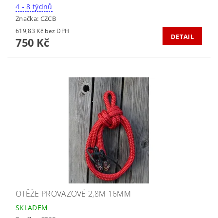
4 - 8 týdnů
Značka:
CZCB
619,83 Kč bez DPH
DETAIL
750 Kč
OTĚŽE PROVAZOVÉ 2,8M 16MM
SKLADEM