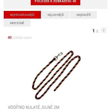
POLOŽEK K ZOBRAZENÍ:
40
NEJPRODÁVANĚJŠÍ
NEJLEVNĚJŠÍ
NEJDRAŽŠÍ
ABECEDNĚ
1
2
40
položek celkem
VODÍTKO KULATÉ, SILNÉ 2M