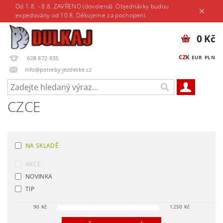
Od 1.8. - 8.8. ZAVŘENO (dovolená). Objednávky budou
expedovány od 10.8. Děkujeme za pochopení.
0 Kč
CZK
EUR
PLN
608 872 835
info@potreby-jezdecke.cz
CZCE
NA SKLADĚ
AKCE
NOVINKA
TIP
90
Kč
1250
Kč