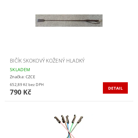
BIČÍK SKOKOVÝ KOŽENÝ HLADKÝ
SKLADEM
Značka:
CZCE
652,89 Kč bez DPH
DETAIL
790 Kč