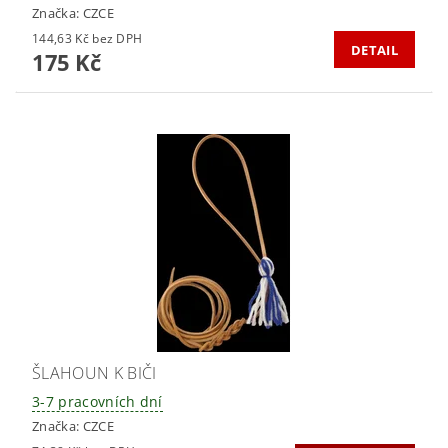
Značka:
CZCE
144,63 Kč bez DPH
DETAIL
175 Kč
ŠLAHOUN K BIČI
3-7 pracovních dní
Značka:
CZCE