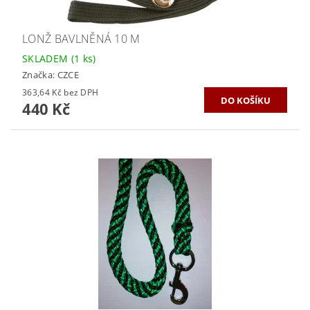
LONŽ BAVLNĚNÁ 10 M
SKLADEM
(1 ks)
Značka:
CZCE
363,64 Kč bez DPH
440 Kč