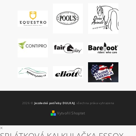
2026 ©
Jezdecké potřeby DULKAJ
, všechna práva vyhrazena
Vytvořil Shoptet
×
SPLÁTKOVÁ KALKULAČKA ESSOX