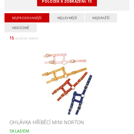
POLOŽEK K ZOBRAZENÍ:
15
NEJPRODÁVANĚJŠÍ
NEJLEVNĚJŠÍ
NEJDRAŽŠÍ
ABECEDNĚ
15
položek celkem
OHLÁVKA HŘÍBĚCÍ MINI NORTON
SKLADEM