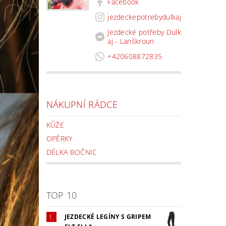
Facebook
jezdeckepotrebydulkaj
Jezdecké potřeby Dulk
aj - Lanškroun
+420608872835
NÁKUPNÍ RÁDCE
KŮŽE
OPĚRKY
DÉLKA BOČNIC
TOP 10
JEZDECKÉ LEGÍNY S GRIPEM