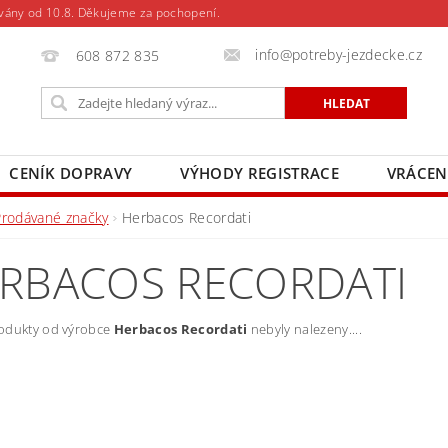
vány od 10.8. Děkujeme za pochopení.
info@potreby-jezdecke.cz
608 872 835
CENÍK DOPRAVY
VÝHODY REGISTRACE
VRÁCEN
Prodávané značky
Herbacos Recordati
RBACOS RECORDATI
odukty od výrobce
Herbacos Recordati
nebyly nalezeny....