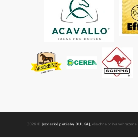
2026 ©
Jezdecké potřeby DULKAJ
, všechna práva vyhrazena