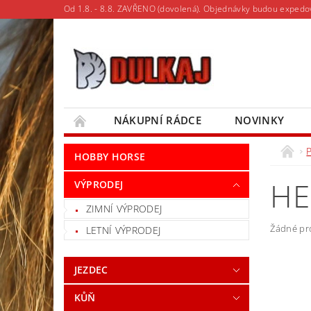
Od 1.8. - 8.8. ZAVŘENO (dovolená). Objednávky budou expedo
NÁKUPNÍ RÁDCE
NOVINKY
MOJE OBJEDNÁVKA
HOBBY HORSE
HE
VÝPRODEJ
ZIMNÍ VÝPRODEJ
Žádné pr
LETNÍ VÝPRODEJ
JEZDEC
KŮŇ