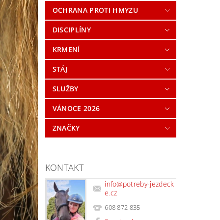
OCHRANA PROTI HMYZU
DISCIPLÍNY
KRMENÍ
STÁJ
SLUŽBY
VÁNOCE 2026
ZNAČKY
KONTAKT
info
@
potreby-jezdeck
e.cz
608 872 835