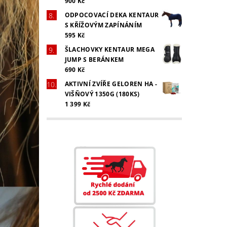
900 Kč
ODPOCOVACÍ DEKA KENTAUR
S KŘÍŽOVÝM ZAPÍNÁNÍM
595 Kč
ŠLACHOVKY KENTAUR MEGA
JUMP S BERÁNKEM
690 Kč
AKTIVNÍ ZVÍŘE GELOREN HA -
VIŠŇOVÝ 1350G (180KS)
1 399 Kč