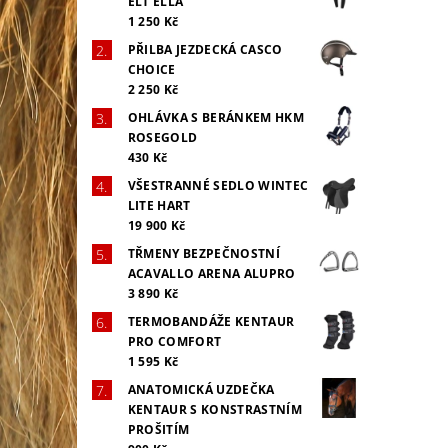
ELT ELLA
1 250 Kč
PŘILBA JEZDECKÁ CASCO
CHOICE
2 250 Kč
OHLÁVKA S BERÁNKEM HKM
ROSEGOLD
430 Kč
VŠESTRANNÉ SEDLO WINTEC
LITE HART
19 900 Kč
TŘMENY BEZPEČNOSTNÍ
ACAVALLO ARENA ALUPRO
3 890 Kč
TERMOBANDÁŽE KENTAUR
PRO COMFORT
1 595 Kč
ANATOMICKÁ UZDEČKA
KENTAUR S KONSTRASTNÍM
PROŠITÍM