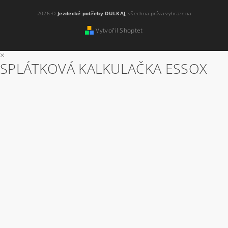
2026 ©
Jezdecké potřeby DULKAJ
, všechna práva vyhrazena
Vytvořil Shoptet
×
SPLÁTKOVÁ KALKULAČKA ESSOX