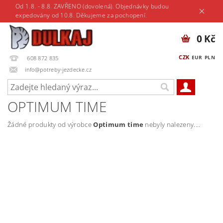
Od 1.8. - 8.8. ZAVŘENO (dovolená). Objednávky budou
expedovány od 10.8. Děkujeme za pochopení.
0 Kč
CZK
EUR
PLN
608 872 835
info@potreby-jezdecke.cz
OPTIMUM TIME
Žádné produkty od výrobce
Optimum time
nebyly nalezeny....