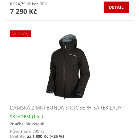
6 024,79 Kč bez DPH
DETAIL
7 290 Kč
VÝPRODEJ
DÁMSKÁ ZIMNÍ BUNDA SIR JOSEPH SAREK LADY
SKLADEM
(1 ks)
Značka:
Sir Joseph
Původně:
6 790 Kč
Ušetříte
:
až 1 800 Kč (–26 %)