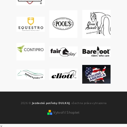
2026 ©
Jezdecké potřeby DULKAJ
, všechna práva vyhrazena
Vytvořil Shoptet
×