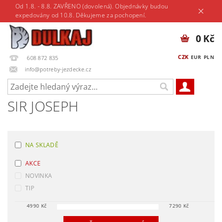
Od 1.8. - 8.8. ZAVŘENO (dovolená). Objednávky budou
expedovány od 10.8. Děkujeme za pochopení.
0 Kč
CZK
EUR
PLN
608 872 835
info@potreby-jezdecke.cz
SIR JOSEPH
NA SKLADĚ
AKCE
NOVINKA
TIP
4990
Kč
7290
Kč