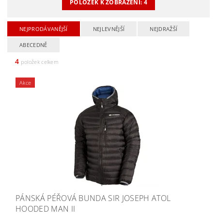
POLOŽEK K ZOBRAZENÍ:
4
NEJPRODÁVANĚJŠÍ
NEJLEVNĚJŠÍ
NEJDRAŽŠÍ
ABECEDNĚ
4
položek celkem
Akce
PÁNSKÁ PÉŘOVÁ BUNDA SIR JOSEPH ATOL
HOODED MAN II