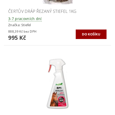
ČERTŮV DRÁP ŘEZANÝ STIEFEL 1KG
3-7 pracovních dní
Značka:
Stiefel
888,39 Kč bez DPH
995 Kč