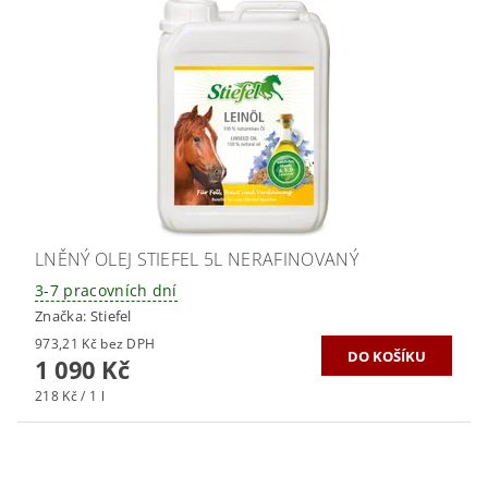
LNĚNÝ OLEJ STIEFEL 5L NERAFINOVANÝ
3-7 pracovních dní
Značka:
Stiefel
973,21 Kč bez DPH
1 090 Kč
218 Kč / 1 l