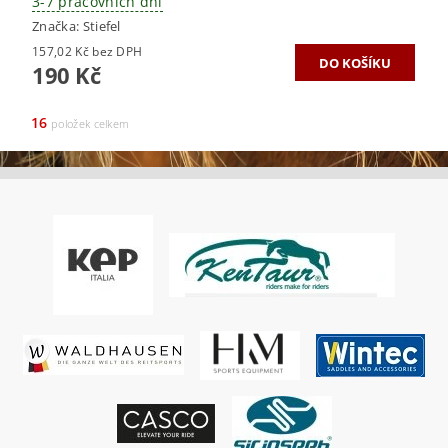
3-7 pracovních dní
Značka:
Stiefel
157,02 Kč bez DPH
190 Kč
16
položek celkem