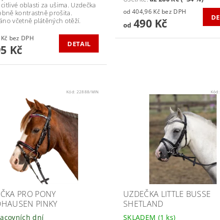
 citlivé oblasti za ušima. Uzdečka
od 404,96 Kč bez DPH
obně kontrastně prošita.
DE
490 Kč
no včetně plátěných otěží.
od
987,60 Kč bez DPH
DETAIL
95 Kč
Kód:
22888/MIN
Kód
ČKA PRO PONY
UZDEČKA LITTLE BUSSE
HAUSEN PINKY
SHETLAND
racovních dní
SKLADEM
(1 ks)