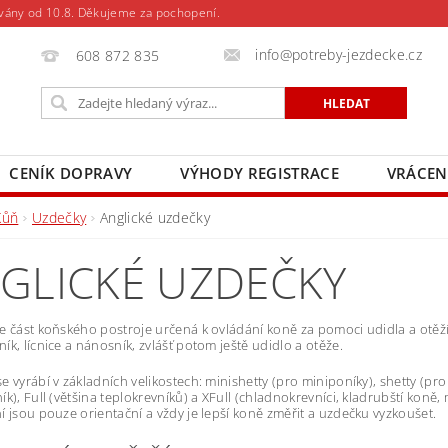
vány od 10.8. Děkujeme za pochopení.
info@potreby-jezdecke.cz
608 872 835
CENÍK DOPRAVY
VÝHODY REGISTRACE
VRÁCEN
Kůň
Uzdečky
Anglické uzdečky
GLICKÉ UZDEČKY
e část koňského postroje určená k ovládání koně za pomoci udidla a otěží (
ík, lícnice a nánosník, zvlášť potom ještě udidlo a otěže.
e vyrábí v základních velikostech: minishetty (pro miniponíky), shetty (pro
ík), Full (většina teplokrevníků) a XFull (chladnokrevníci, kladrubští koně,
í jsou pouze orientační a vždy je lepší koně změřit a uzdečku vyzkoušet.