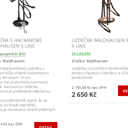
ČKA S HACKAMORE
UZDEČKA WALDHAUSEN 
HAUSEN X-LINE
X-LINE
racovních dní
SKLADEM
a:
Waldhausen
Značka:
Waldhausen
 bezdudidlová uzdečka z
Uzdečka z prvotřídní italské kůže
vé kůže včetně hackamore s
tenkou třpytivou čelenkou a rů
 dlouhými 19 cm.
podložením.
a má anatomicky tvarovaný
ík, tvarovanou čelenku.
2 190,08 Kč bez DPH
DE
more je podložené měkčenou
2 650 Kč
ý podhrdelník zajistí, že se
a na hlavě nepřetáčí.
a je dodávána včetně plátěných
2 223,14 Kč bez DPH
DETAIL