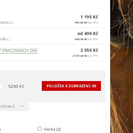
1 195 Kč
ena z...
987,60 Kč
bez DPH
od 490 Kč
ku....
404,96 Kč
bez DPH
2 550 Kč
7 PRACOVNÍCH DNÍ
2 107,44 Kč
bez DPH
5200
Kč
POLOŽEK K ZOBRAZENÍ:
90
A VÝROBCŮ
)
Horka
(2)