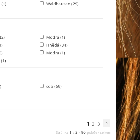
e
(1)
Waldhausen
(29)
(2)
Modrá
(1)
1)
Hnědá
(34)
0)
Modra
(1)
d
(1)
)
cob
(69)
1
2
3
1
3
90
Stránka
z
-
položek celkem