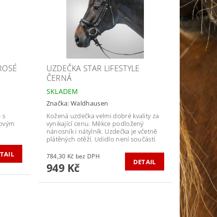
ROSÉ
UZDEČKA STAR LIFESTYLE
ČERNÁ
SKLADEM
Značka:
Waldhausen
 s
Kožená uzdečka velmi dobré kvality za
žovým
vynikající cenu. Měkce podložený
nánosník i nátylník. Uzdečka je včetně
plátěných otěží. Udidlo není součástí.
TAIL
784,30 Kč bez DPH
DETAIL
949 Kč