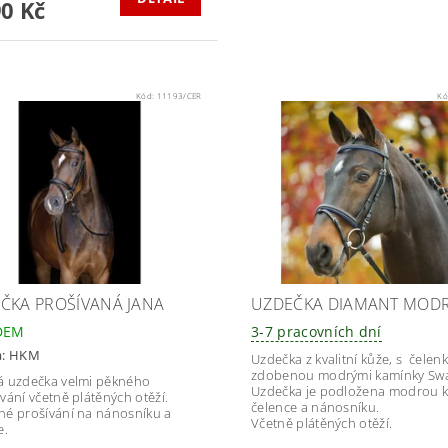
90 Kč
Kód:
11193/CER
Kó
ČKA PROŠÍVANÁ JANA
UZDEČKA DIAMANT MOD
DEM
3-7 pracovních dní
a:
HKM
Uzdečka z kvalitní kůže, s čelen
zdobenou modrými kamínky Swa
 uzdečka velmi pěkného
Uzdečka je podložena modrou k
vání včetně plátěných otěží.
čelence a nánosníku.
é prošívání na nánosníku a
Včetně plátěných otěží.
e.