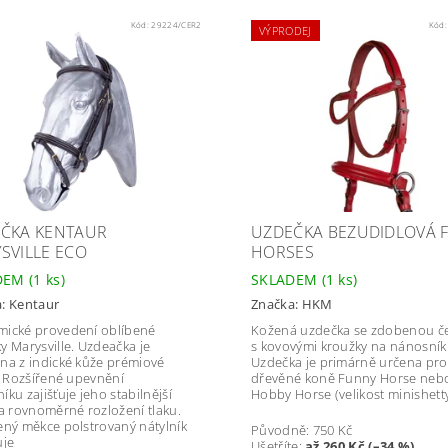
Kód:
29224/CER2
Kód
VÝPRODEJ
ČKA KENTAUR
UZDEČKA BEZUDIDLOVÁ 
SVILLE ECO
HORSES
DEM
(1 ks)
SKLADEM
(1 ks)
a:
Kentaur
Značka:
HKM
ické provedení oblíbené
Kožená uzdečka se zdobenou č
y Marysville. Uzdeačka je
s kovovými kroužky na nánosník
na z indické kůže prémiové
Uzdečka je primárně určena pro
y. Rozšířené upevnění
dřevěné koně Funny Horse neb
ku zajišťuje jeho stabilnější
Hobby Horse (velikost minishetty
 a rovnoměrné rozložení tlaku.
ený měkce polstrovaný nátylník
Původně:
750 Kč
uje
Ušetříte
:
až 260 Kč (–34 %)