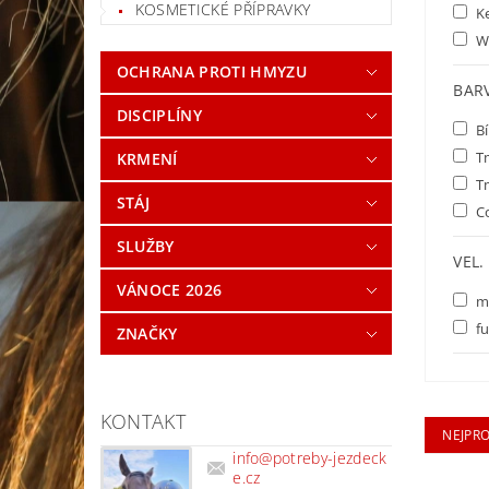
KOSMETICKÉ PŘÍPRAVKY
K
W
OCHRANA PROTI HMYZU
BAR
DISCIPLÍNY
Bí
T
KRMENÍ
T
STÁJ
C
SLUŽBY
VEL.
VÁNOCE 2026
mi
fu
ZNAČKY
KONTAKT
NEJPR
info
@
potreby-jezdeck
e.cz