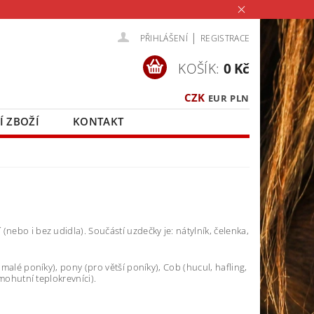
|
PŘIHLÁŠENÍ
REGISTRACE
KOŠÍK:
0 Kč
CZK
EUR
PLN
Í ZBOŽÍ
KONTAKT
nebo i bez udidla). Součástí uzdečky je: nátylník, čelenka,
 malé poníky), pony (pro větší poníky), Cob (hucul, hafling,
 mohutní teplokrevníci).