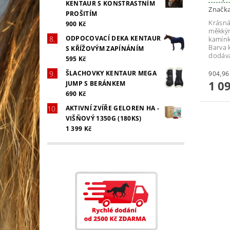
KENTAUR S KONSTRASTNÍM
Značk
PROŠITÍM
Krásná
900 Kč
měkký
ODPOCOVACÍ DEKA KENTAUR
kamínk
Barva 
S KŘÍŽOVÝM ZAPÍNÁNÍM
dodává
595 Kč
ŠLACHOVKY KENTAUR MEGA
1 0
JUMP S BERÁNKEM
690 Kč
AKTIVNÍ ZVÍŘE GELOREN HA -
VIŠŇOVÝ 1350G (180KS)
1 399 Kč