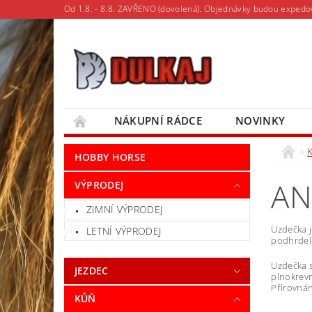
Od 1.8. - 8.8. ZAVŘENO (dovolená). Objednávky budou expedo
NÁKUPNÍ RÁDCE
NOVINKY
MOJE OBJEDNÁVKA
HOBBY HORSE
AN
VÝPRODEJ
ZIMNÍ VÝPRODEJ
Uzdečka j
LETNÍ VÝPRODEJ
podhrdeln
Uzdečka s
JEZDEC
plnokrevn
Přirovnán
KŮŇ