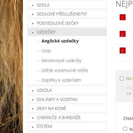
NEJ
SEDLA
SEDLOVÉ PŘÍSLUŠENSTVÍ
1.
PODSEDLOVÉ DEČKY
UZDEČKY
2.
Anglické uzdečky
Uzdy
3.
Westernové uzdečky
Otěže a pomocné otěže
NA 
Doplňky k uzdečkám
AK
UDIDLA
TIP
OHLÁVKY A VODÍTKA
DEKY NA KONĚ
CHRÁNIČE A BANDÁŽE
ZNA
ČIŠTĚNÍ
B