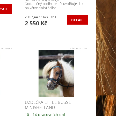
Dodatečný podhrdelník uvolňuje tlak
na větve dolní čelisti.
TAIL
2 107,44 Kč bez DPH
DETAIL
2 550 Kč
:
16730/SHE
Kód:
16727/MIN
UZDEČKA LITTLE BUSSE
MINISHETLAND
10 - 14 pracovních dní