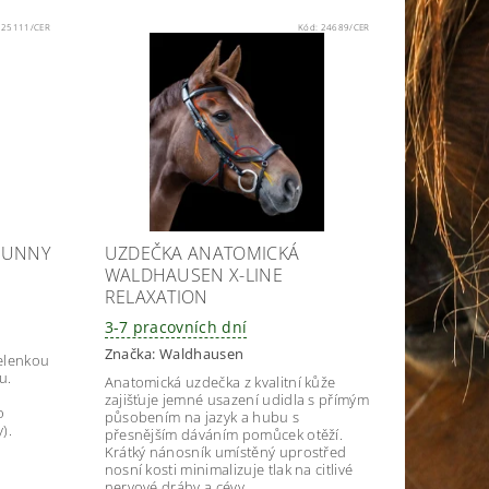
:
25111/CER
Kód:
24689/CER
FUNNY
UZDEČKA ANATOMICKÁ
WALDHAUSEN X-LINE
RELAXATION
3-7 pracovních dní
Značka:
Waldhausen
elenkou
u.
Anatomická uzdečka z kvalitní kůže
zajišťuje jemné usazení udidla s přímým
o
působením na jazyk a hubu s
).
přesnějším dáváním pomůcek otěží.
Krátký nánosník umístěný uprostřed
nosní kosti minimalizuje tlak na citlivé
nervové dráhy a cévy.