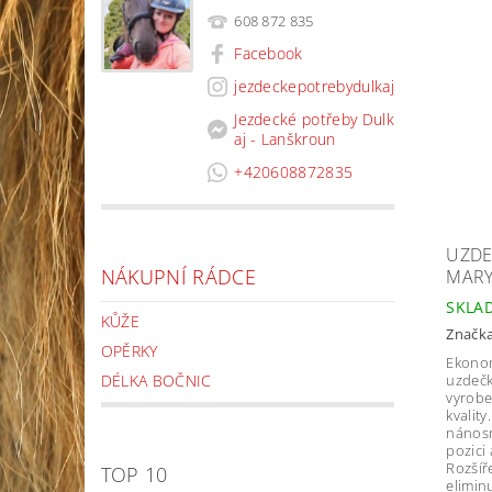
608 872 835
Facebook
jezdeckepotrebydulkaj
Jezdecké potřeby Dulk
aj - Lanškroun
+420608872835
UZDE
NÁKUPNÍ RÁDCE
MARY
SKLA
KŮŽE
Značk
OPĚRKY
Ekonom
DÉLKA BOČNIC
uzdečk
vyrobe
kvalit
nánosní
pozici
Rozšíř
TOP 10
elimin