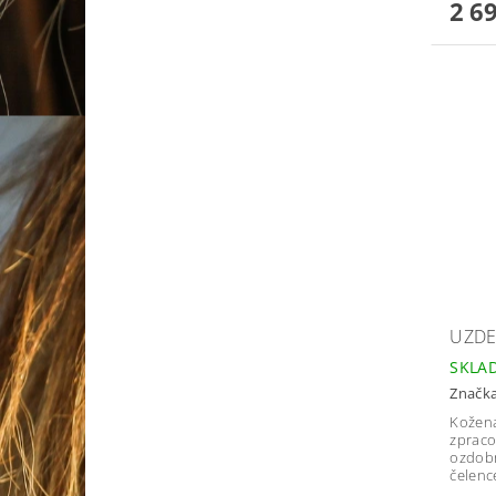
2 6
UZDE
SKLA
Značk
Kožená
zpraco
ozdobn
čelenc