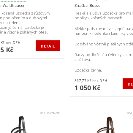
a:
Waldhausen
Značka:
Busse
 kožená uzdečka s růžovým,
Hezká a slušivá uzdečka pro mal
m podložením a duhovými
poníky v krásných barvách.
y na čelence.
kůže je černá. Uzdečka je
Měkké polstrování ve stejné bar
na včetně plátěných otěží.
nánosník i čelenka i kamínky v č
904,96 Kč bez DPH
Dodáváno včetně plátěných otěž
DETAIL
95 Kč
Barvy podložení a čelenky: azuro
a růžová.
Uzdečka černá.
867,77 Kč bez DPH
DE
1 050 Kč
Kód:
16571/CER
Kód