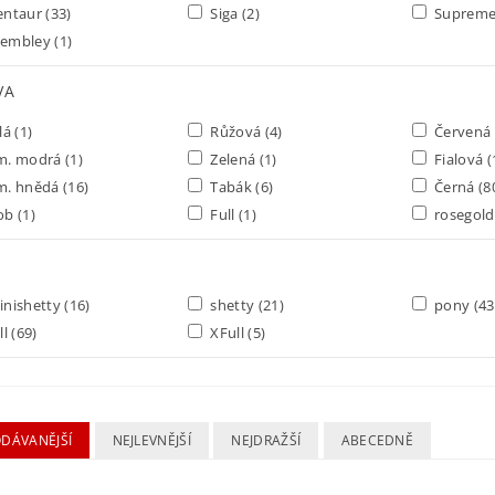
entaur
(33)
Siga
(2)
Suprem
embley
(1)
VA
lá
(1)
Růžová
(4)
Červená
m. modrá
(1)
Zelená
(1)
Fialová
(
m. hnědá
(16)
Tabák
(6)
Černá
(8
ob
(1)
Full
(1)
rosegol
nishetty
(16)
shetty
(21)
pony
(43
ll
(69)
XFull
(5)
ODÁVANĚJŠÍ
NEJLEVNĚJŠÍ
NEJDRAŽŠÍ
ABECEDNĚ