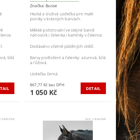
Značka:
Busse
é
Hezká a slušivá uzdečka pro malé
poníky v krásných barvách.
vě
Měkké polstrování ve stejné barvě
elence.
nánosník i čelenka i kamínky v čelence.
í.
Dodáváno včetně plátěných otěží.
vá, bílá
Barvy podložení a čelenky: azurová, bílá
a růžová.
Uzdečka černá.
867,77 Kč bez DPH
TAIL
DETAIL
1 050 Kč
:
15845/CER
Kód:
11844/SHE