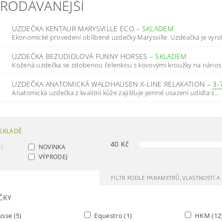
PRODÁVANĚJŠÍ
UZDEČKA KENTAUR MARYSVILLE ECO
–
SKLADEM
Ekonomické provedení oblíbené uzdečky Marysville. Uzdeačka je vyrob
UZDEČKA BEZUDIDLOVÁ FUNNY HORSES
–
SKLADEM
Kožená uzdečka se zdobenou čelenkou s kovovými kroužky na nánosní
UZDEČKA ANATOMICKÁ WALDHAUSEN X-LINE RELAXATION
–
3-
Anatomická uzdečka z kvalitní kůže zajišťuje jemné usazení udidla s...
SKLADĚ
40
Kč
CE
NOVINKA
VÝPRODEJ
FILTR PODLE PARAMETRŮ, VLASTNOSTÍ 
ČKY
usse
(5)
Equestro
(1)
HKM
(12