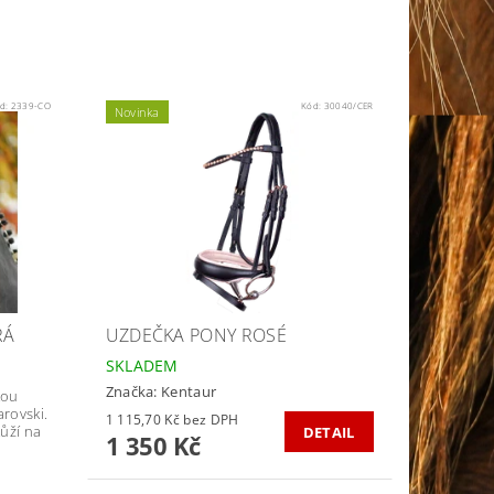
d:
2339-CO
Kód:
30040/CER
Novinka
RÁ
UZDEČKA PONY ROSÉ
SKLADEM
Značka:
Kentaur
kou
rovski.
1 115,70 Kč bez DPH
ůží na
DETAIL
1 350 Kč