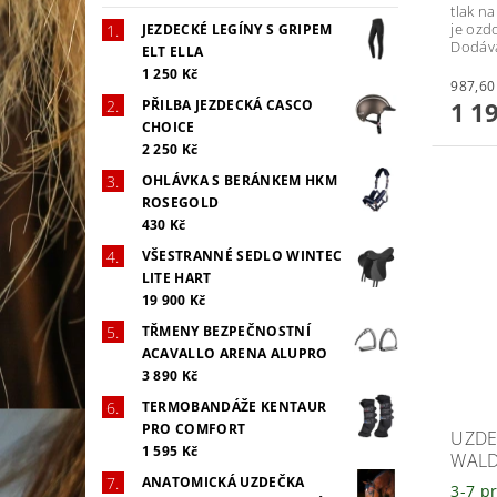
tlak na
je ozd
JEZDECKÉ LEGÍNY S GRIPEM
Dodává
ELT ELLA
1 250 Kč
PŘILBA JEZDECKÁ CASCO
1 1
CHOICE
2 250 Kč
OHLÁVKA S BERÁNKEM HKM
ROSEGOLD
430 Kč
VŠESTRANNÉ SEDLO WINTEC
LITE HART
19 900 Kč
TŘMENY BEZPEČNOSTNÍ
ACAVALLO ARENA ALUPRO
3 890 Kč
TERMOBANDÁŽE KENTAUR
PRO COMFORT
UZDE
1 595 Kč
WALD
ANATOMICKÁ UZDEČKA
3-7 p