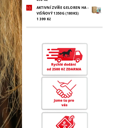
AKTIVNÍ ZVÍŘE GELOREN HA -
VIŠŇOVÝ 1350G (180KS)
1 399 Kč