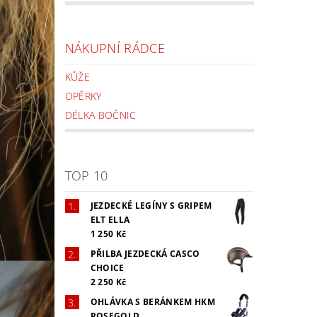
NÁKUPNÍ RÁDCE
KŮŽE
OPĚRKY
DÉLKA BOČNIC
TOP 10
JEZDECKÉ LEGÍNY S GRIPEM
ELT ELLA
1 250 Kč
PŘILBA JEZDECKÁ CASCO
CHOICE
2 250 Kč
OHLÁVKA S BERÁNKEM HKM
ROSEGOLD