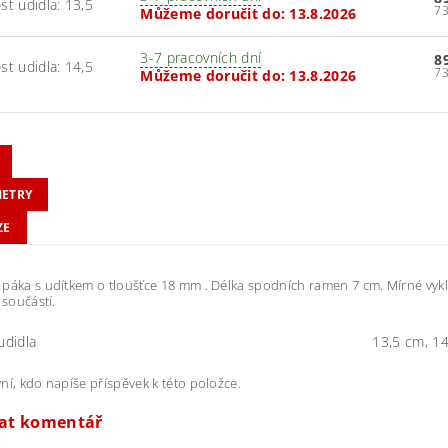
ost udidla: 13,5
Můžeme doručit do:
13.8.2026
3-7 pracovních dní
8
ost udidla: 14,5
Můžeme doručit do:
13.8.2026
ETRY
ZE
páka s udítkem o tloušťce 18 mm . Délka spodních ramen 7 cm. Mírné vykle
 součástí.
udidla
13,5 cm, 1
ní, kdo napíše příspěvek k této položce.
dat komentář