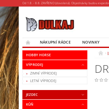
Od 1.8. - 8.8. ZAVŘENO (dovolená). Objednávky budou expedo
NÁKUPNÍ RÁDCE
NOVINKY
MOJE OBJEDNÁVKA
HOBBY HORSE
DR
VÝPRODEJ
ZIMNÍ VÝPRODEJ
LETNÍ VÝPRODEJ
JEZDEC
KŮŇ