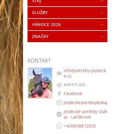
STÁJ
SLUŽBY
VÁNOCE 2026
ZNAČKY
KONTAKT
info
@
potreby-jezdeck
e.cz
608 872 835
Facebook
jezdeckepotrebydulkaj
Jezdecké potřeby Dulk
aj - Lanškroun
+420608872835