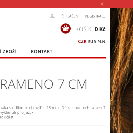
|
PŘIHLÁŠENÍ
REGISTRACE
KOŠÍK:
0 Kč
CZK
EUR
PLN
Í ZBOŽÍ
KONTAKT
, RAMENO 7 CM
páka s udítkem o tloušťce 18 mm . Délka spodních ramen 7
vyklenutí pro jazyk.
 součástí.