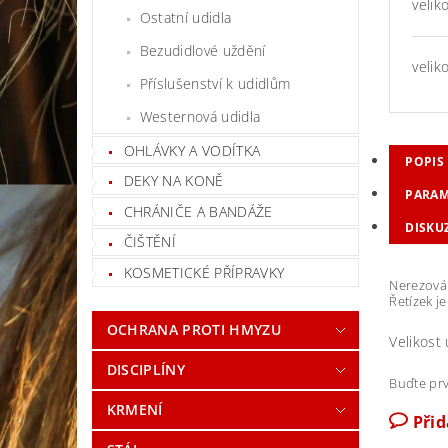
velik
Ostatní udidla
Bezudidlové uždění
velik
Příslušenství k udidlům
Westernová udidla
OHLÁVKY A VODÍTKA
POPIS
DEKY NA KONĚ
PARAM
CHRÁNIČE A BANDÁŽE
DISKU
ČIŠTĚNÍ
KOSMETICKÉ PŘÍPRAVKY
Nerezová 
Řetízek je
OCHRANA PROTI HMYZU
Velikost 
DISCIPLÍNY
Buďte prv
KRMENÍ
Při