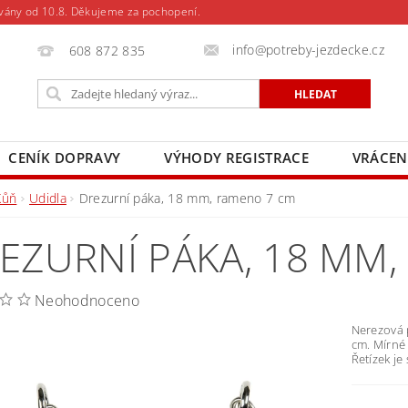
vány od 10.8. Děkujeme za pochopení.
info@potreby-jezdecke.cz
608 872 835
CENÍK DOPRAVY
VÝHODY REGISTRACE
VRÁCEN
Kůň
Udidla
Drezurní páka, 18 mm, rameno 7 cm
EZURNÍ PÁKA, 18 MM
Neohodnoceno
Nerezová 
cm. Mírné 
Řetízek je