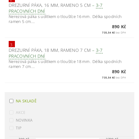
DREZURNÍ PÁKA, 16 MM, RAMENO 5 CM
–
3-7
PRACOVNÍCH DNÍ
Nerezová páka s udítkem o tloušťce 16 mm . Délka spodních
ramen 5 cm....
890 Kč
735,54 Kč
bez DPH
3.
DREZURNÍ PÁKA, 18 MM, RAMENO 7 CM
–
3-7
PRACOVNÍCH DNÍ
Nerezová páka s udítkem o tloušťce 18 mm . Délka spodních
ramen 7 cm....
890 Kč
735,54 Kč
bez DPH
NA SKLADĚ
AKCE
NOVINKA
TIP
790
Kč
2790
Kč