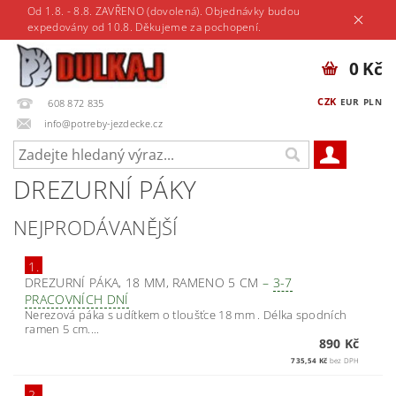
Od 1.8. - 8.8. ZAVŘENO (dovolená). Objednávky budou
expedovány od 10.8. Děkujeme za pochopení.
0 Kč
CZK
EUR
PLN
608 872 835
info@potreby-jezdecke.cz
DREZURNÍ PÁKY
NEJPRODÁVANĚJŠÍ
1.
DREZURNÍ PÁKA, 18 MM, RAMENO 5 CM
–
3-7
PRACOVNÍCH DNÍ
Nerezová páka s udítkem o tloušťce 18 mm . Délka spodních
ramen 5 cm....
890 Kč
735,54 Kč
bez DPH
2.