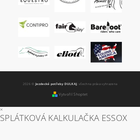
2026 ©
Jezdecké potřeby DULKAJ
, všechna práva vyhrazena
Vytvořil Shoptet
×
SPLÁTKOVÁ KALKULAČKA ESSOX