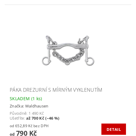
PÁKA DREZURNÍ S MÍRNÝM VYKLENUTÍM
SKLADEM
(1 ks)
Značka:
Waldhausen
Původně:
1 490 Kč
Ušetříte
:
až 700 Kč (–46 %)
od 652,89 Kč bez DPH
DETAIL
790 Kč
od