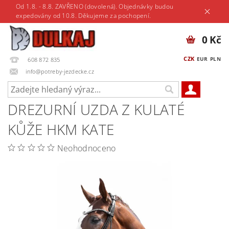
Od 1.8. - 8.8. ZAVŘENO (dovolená). Objednávky budou
expedovány od 10.8. Děkujeme za pochopení.
0 Kč
CZK
EUR
PLN
608 872 835
info@potreby-jezdecke.cz
DREZURNÍ UZDA Z KULATÉ
KŮŽE HKM KATE
Neohodnoceno