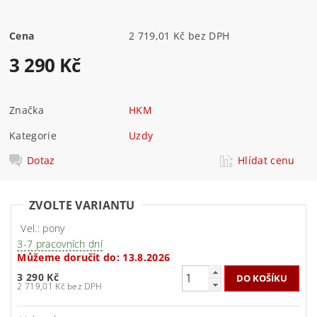
Cena
2 719,01 Kč bez DPH
3 290 Kč
Značka
HKM
Kategorie
Uzdy
Dotaz
Hlídat cenu
ZVOLTE VARIANTU
Vel.: pony
3-7 pracovních dní
Můžeme doručit do:
13.8.2026
3 290 Kč
2 719,01 Kč bez DPH