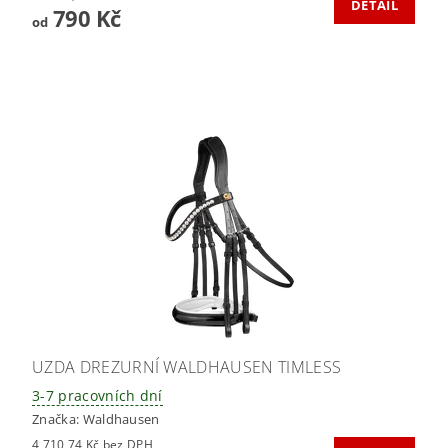
DETAIL
790 Kč
od
UZDA DREZURNÍ WALDHAUSEN TIMLESS
3-7 pracovních dní
Značka:
Waldhausen
4 710,74 Kč bez DPH