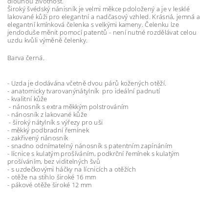
dlouhou životnost.
Široký švédský nánisník je velmi měkce pdoložený a je v lesklé
lakované kůži pro elegantní a nadčasový vzhled. Krásná, jemná a
elegantní kmínková čelenka s velkými kameny. Čelenku lze
jendoduše měnit pomocí patentů - není nutné rozdělávat celou
uzdu kvůli výměně čelenky.
Barva černá.
- Uzda je dodávána včetně dvou párů kožených otěží.
- anatomicky tvarovanýnátylník pro ideální padnutí
- kvalitní kůže
- nánosník s extra měkkým polstrováním
- nánosník z lakované kůže
- široký nátylník s výřezy pro uši
- měkký podbradní řemínek
- zakřivený nánosník
- snadno odnímatelný nánosník s patentním zapínáním
- lícnice s kulatým prošíváním, podkrční řemínek s kulatým
prošíváním, bez viditelných švů
- s uzdečkovými háčky na lícnicích a otěžích
- otěže na stihlo široké 16 mm
- pákové otěže široké 12 mm