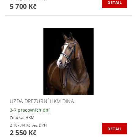
DETAIL
5 700 Kč
UZDA DREZURNÍ HKM DINA
3-7 pracovních dní
Značka:
HKM
2 107,44 Kč bez DPH
DETAIL
2 550 Kč