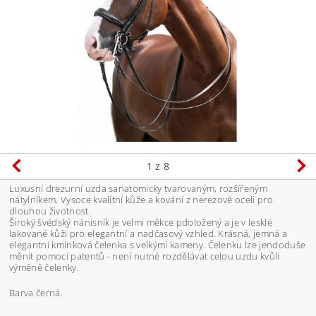
1
z 8
Luxusní drezurní uzda sanatomicky tvarovaným, rozšířeným
nátylníkem. Vysoce kvalitní kůže a kování z nerezové oceli pro
dlouhou životnost.
Široký švédský nánisník je velmi měkce pdoložený a je v lesklé
lakované kůži pro elegantní a nadčasový vzhled. Krásná, jemná a
elegantní kmínková čelenka s velkými kameny. Čelenku lze jendoduše
měnit pomocí patentů - není nutné rozdělávat celou uzdu kvůli
výměně čelenky.
Barva černá.