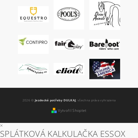
2026 ©
Jezdecké potřeby DULKAJ
, všechna práva vyhrazena
Vytvořil Shoptet
×
SPLÁTKOVÁ KALKULAČKA ESSOX