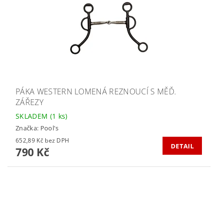
PÁKA WESTERN LOMENÁ REZNOUCÍ S MĚĎ.
ZÁŘEZY
SKLADEM
(1 ks)
Značka:
Pool's
652,89 Kč bez DPH
DETAIL
790 Kč