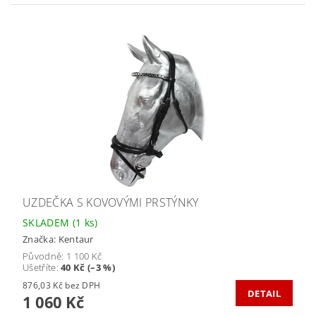
UZDEČKA S KOVOVÝMI PRSTÝNKY
SKLADEM
(1 ks)
Značka:
Kentaur
Původně:
1 100 Kč
Ušetříte
:
40 Kč (–3 %)
876,03 Kč bez DPH
DETAIL
1 060 Kč