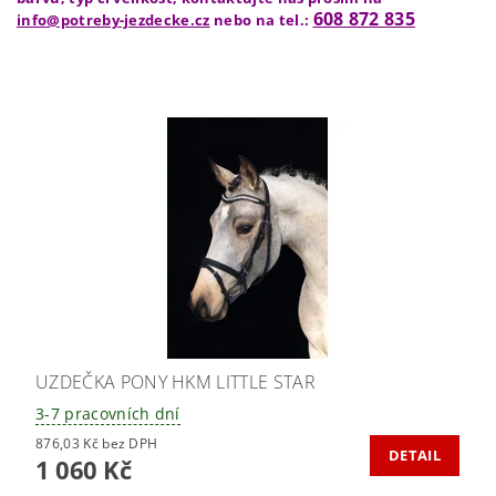
608 872 835
info@potreby-jezdecke.cz
nebo na tel.:
UZDEČKA PONY HKM LITTLE STAR
3-7 pracovních dní
876,03 Kč bez DPH
DETAIL
1 060 Kč