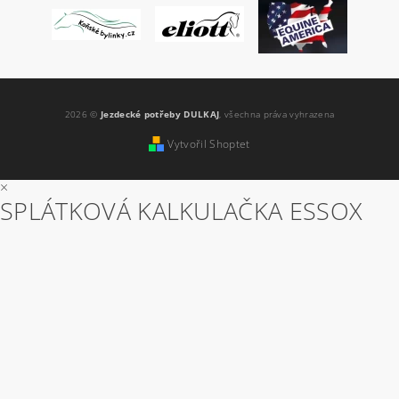
2026 ©
Jezdecké potřeby DULKAJ
, všechna práva vyhrazena
Vytvořil Shoptet
×
SPLÁTKOVÁ KALKULAČKA ESSOX