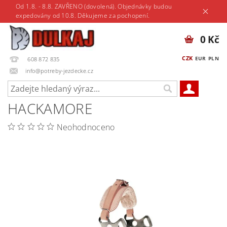
Od 1.8. - 8.8. ZAVŘENO (dovolená). Objednávky budou
expedovány od 10.8. Děkujeme za pochopení.
0 Kč
CZK
EUR
PLN
608 872 835
info@potreby-jezdecke.cz
HACKAMORE
Neohodnoceno