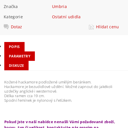
Značka
Umbria
Kategorie
Ostatní udidla
Dotaz
Hlídat cenu
POPIS
PARAMETRY
DISKUZE
Kožené hackamore podložené umělým beránkem.
Hackamore je bezudidlové uždění. Možné zapnout do jakékoli
uzdečky anglické i westernové.
Délka ramen cca 19 cm.
Spodní řemínek je nylonový s řetízkem.
Pokud jste v naší nabídce nenašli Vámi požadované zboží,
barvu, typ či velikost, kontaktujte nás prosím na