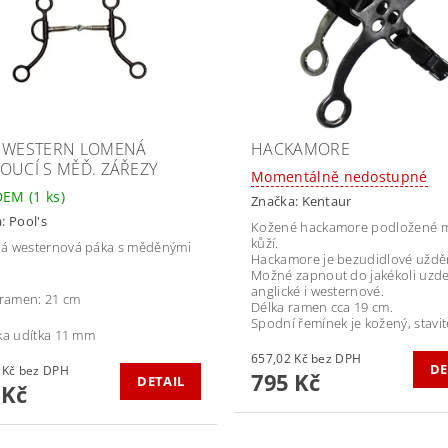
 WESTERN LOMENÁ
HACKAMORE
OUCÍ S MĚĎ. ZÁŘEZY
Momentálně nedostupné
DEM
(1 ks)
Značka:
Kentaur
a:
Pool's
Kožené hackamore podložené 
kůží.
á westernová páka s měděnými
Hackamore je bezudidlové uždě
.
Možné zapnout do jakékoli uzd
anglické i westernové.
ramen: 21 cm
Délka ramen cca 19 cm.
Spodní řemínek je kožený, stavit
ka udítka 11 mm
657,02 Kč bez DPH
DE
652,89 Kč bez DPH
795 Kč
DETAIL
 Kč