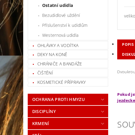
Ostatní udidla
Bezudidlové uždění
velik
Příslušenství k udidlům
Westernová udidla
POPIS
OHLÁVKY A VODÍTKA
DEKY NA KONĚ
DISKU
CHRÁNIČE A BANDÁŽE
Dvoukrouž
ČIŠTĚNÍ
KOSMETICKÉ PŘÍPRAVKY
Pokud js
OCHRANA PROTI HMYZU
jezdecke
DISCIPLÍNY
SOU
KRMENÍ