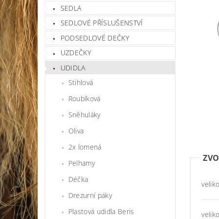
SEDLA
SEDLOVÉ PŘÍSLUŠENSTVÍ
PODSEDLOVÉ DEČKY
UZDEČKY
UDIDLA
Stihlová
Roubíková
Sněhuláky
Oliva
2x lomená
ZVO
Pelhamy
Déčka
velik
Drezurní páky
Plastová udidla Beris
velik