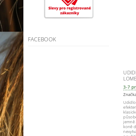
FACEBOOK
UDID
LOM
3-7 p
Značk
Udidlo
efekte
klasick
působe
jemně 
koně d
nevytv