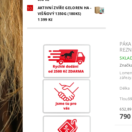
AKTIVNÍ ZVÍŘE GELOREN HA -
VIŠŇOVÝ 1350G (180KS)
1 399 Kč
PÁKA
REZN
SKLA
Značk
Lomen
zářezy
Délka 
Tloušť
790