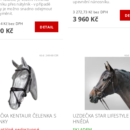
upevnění nánosníku.
íku přes nátylník - v případě
y je možno snadno odejmout
3 272,73 Kč bez DPH
yměnit.
DE
3 960 Kč
2 966,94 Kč bez DPH
DETAIL
90 Kč
Kód:
24848/CER
Kód
ČKA KENTAUR ČELENKA S
UZDEČKA STAR LIFESTYLE
NKY
HNĚDÁ
ntálně nedostupné
SKLADEM