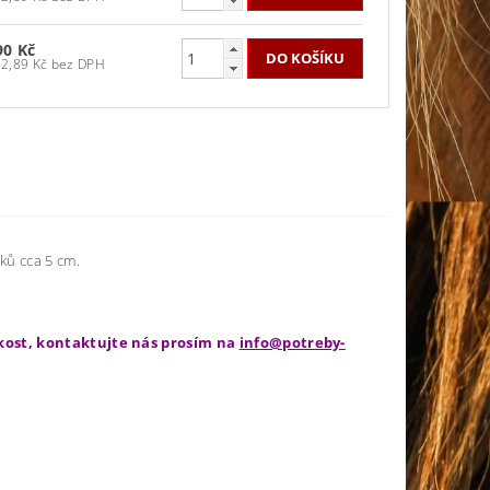
90 Kč
652,89 Kč bez DPH
ků cca 5 cm.
ikost, kontaktujte nás prosím na
info@potreby-