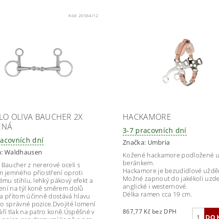
Kód:
20564/12
LO OLIVA BAUCHER 2X
HACKAMORE
ENÁ
3-7 pracovních dní
racovních dní
Značka:
Umbria
a:
Waldhausen
Kožené hackamore podložené 
beránkem.
 Baucher z nererové oceli s
Hackamore je bezudidlové uždě
m jemného přiostření oproti
Možné zapnout do jakékoli uzd
ému stihlu, lehký pákový efekt a
anglické i westernové.
ní na týl koně směrem dolů
Délka ramen cca 19 cm.
a přitom účinně dostává hlavu
o správné pozice.Dvojité lomení
áří tlak na patro koně.Úspěšné v
867,77 Kč bez DPH