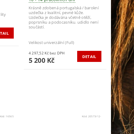
Krásně zdobená portugalská / barokní
uzdečka z kvalitní, pevné kůže.
ity
Uzdečka je dodávána včetně otěží,
poprsníku a podocasníku. udidlo není
součástí.
TAIL
Velikost univerzální (Full)
4 297,52 Kč bez DPH
DETAIL
5 200 Kč
Kód:
16565
Kód:
20573/12-