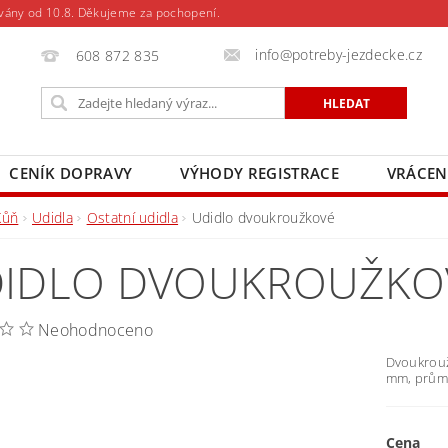
vány od 10.8. Děkujeme za pochopení.
info@potreby-jezdecke.cz
608 872 835
CENÍK DOPRAVY
VÝHODY REGISTRACE
VRÁCEN
Kůň
Udidla
Ostatní udidla
Udidlo dvoukroužkové
IDLO DVOUKROUŽKO
Neohodnoceno
Dvoukroužk
mm, průmě
Cena