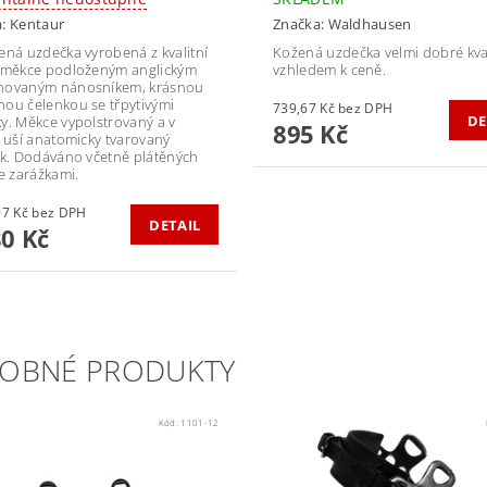
a:
Kentaur
Značka:
Waldhausen
ená uzdečka vyrobená z kvalitní
Kožená uzdečka velmi dobré kval
 měkce podloženým anglickým
vzhledem k ceně.
novaným nánosníkem, krásnou
ou čelenkou se třpytivými
739,67 Kč bez DPH
DE
y. Měkce vypolstrovaný a v
895 Kč
i uší anatomicky tvarovaný
ík. Dodáváno včetně plátěných
se zarážkami.
1 471,07 Kč bez DPH
DETAIL
80 Kč
OBNÉ PRODUKTY
Kód:
1101-12