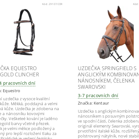
Kód:
29107/CER
Kód
ČKA EQUESTRO
UZDEČKA SPRINGFIELD S
GOLD CLINCHER
ANGLICKÝM KOMBINOVA
NÁNOSNÍKEM, ČELENKA
14 pracovních dní
SWAROVSKI
a:
Equestro
3-7 pracovních dní
í uzdečka z vysoce kvalitní
Značka:
Kentaur
é kůže. Měkká, poddajná a velmi
ivá kůže. Uzdečka je zdobena na
Uzdečka s anglickým kombinov
e a nánosníku kovovými
nánosníkem s posuvným polstr
ečky. Vešketeé kování je laděno
ve spodní části, čelenka zdoben
egold barvy včetně přezek.
originál elementy Swarovski, vy
ík je velmi měkce podložený a
prvotřídní italské kůže, rozšíře
ný pro lepší rozložení tlaku za
polstrovaný nátylník, nové stabil
 Praktické je vedení řemínku