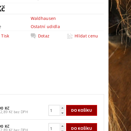
Kč
Waldhausen
e
Ostatní udidla
Tisk
Dotaz
Hlídat cenu
90 Kč
652,89 Kč bez DPH
90 Kč
652,89 Kč bez DPH