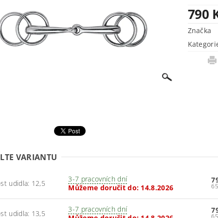
790 
Značka
Kategori
LTE VARIANTU
3-7 pracovních dní
7
ost udidla: 12,5
Můžeme doručit do:
14.8.2026
3-7 pracovních dní
7
ost udidla: 13,5
Můžeme doručit do:
14.8.2026