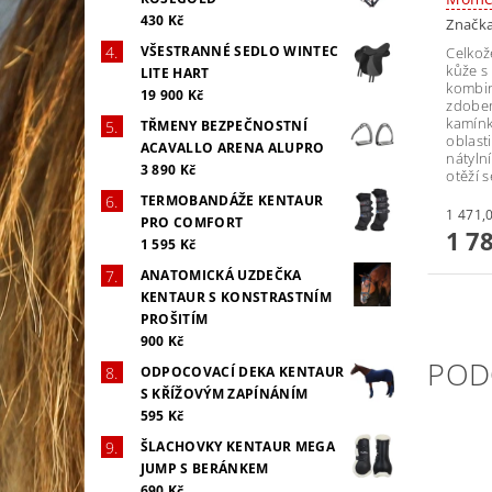
430 Kč
Značk
VŠESTRANNÉ SEDLO WINTEC
Celkož
kůže s
LITE HART
kombi
19 900 Kč
zdoben
kamínk
TŘMENY BEZPEČNOSTNÍ
oblast
ACAVALLO ARENA ALUPRO
nátyln
3 890 Kč
otěží 
TERMOBANDÁŽE KENTAUR
PRO COMFORT
1 7
1 595 Kč
ANATOMICKÁ UZDEČKA
KENTAUR S KONSTRASTNÍM
PROŠITÍM
900 Kč
POD
ODPOCOVACÍ DEKA KENTAUR
S KŘÍŽOVÝM ZAPÍNÁNÍM
595 Kč
ŠLACHOVKY KENTAUR MEGA
JUMP S BERÁNKEM
690 Kč