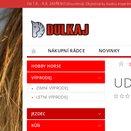
Od 1.8. - 8.8. ZAVŘENO (dovolená). Objednávky budou expedo
NÁKUPNÍ RÁDCE
NOVINKY
MOJE OBJEDNÁVKA
HOBBY HORSE
UD
VÝPRODEJ
ZIMNÍ VÝPRODEJ
LETNÍ VÝPRODEJ
JEZDEC
KŮŇ