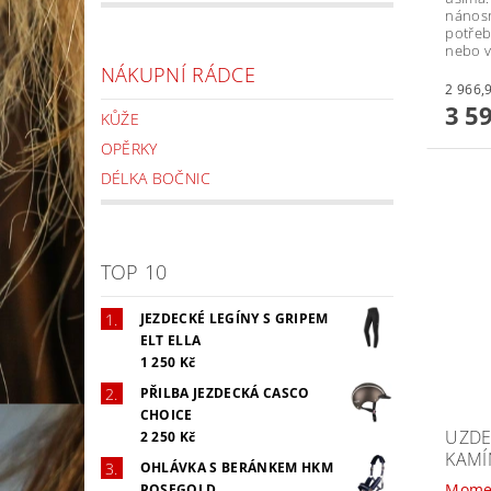
nánosn
potřeb
nebo v
NÁKUPNÍ RÁDCE
3 5
KŮŽE
OPĚRKY
DÉLKA BOČNIC
TOP 10
JEZDECKÉ LEGÍNY S GRIPEM
ELT ELLA
1 250 Kč
PŘILBA JEZDECKÁ CASCO
CHOICE
UZDE
2 250 Kč
KAMÍ
OHLÁVKA S BERÁNKEM HKM
Mome
ROSEGOLD