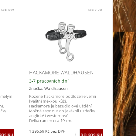
Kód:
1099
Kód:
21765
HACKAMORE WALDHAUSEN
3-7 pracovních dní
Značka:
Waldhausen
umělým
Kožené hackamore podložené velmi
kvalitní měkkou kůží.
ní.
Hackamore je bezudidlové uždění.
ečky
Možné zapnout do jakékoli uzdečky
anglické i westernové.
Délka ramen cca 19 cm.
1 396,69 Kč bez DPH