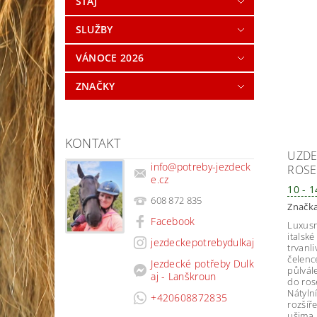
STÁJ
SLUŽBY
VÁNOCE 2026
ZNAČKY
KONTAKT
UZDE
info
@
potreby-jezdeck
ROSE
e.cz
10 - 
608 872 835
Značk
Facebook
Luxusn
italsk
jezdeckepotrebydulkaj
trvanl
čelenc
Jezdecké potřeby Dulk
půlvál
aj - Lanškroun
do ros
Nátyln
+420608872835
rozšíře
ušima.