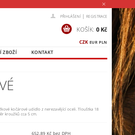
|
PŘIHLÁŠENÍ
REGISTRACE
KOŠÍK:
0 Kč
CZK
EUR
PLN
Í ZBOŽÍ
KONTAKT
VÉ
ové kočárové udidlo z nerezavějící oceli. Tlouštka 18
r kroužků cca 5 cm.
652,89 Kč bez DPH