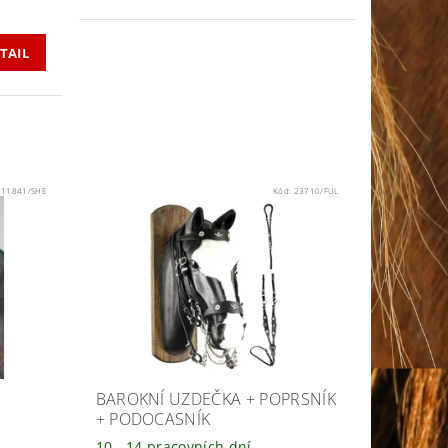
TAIL
:
11841/SHE
Kód:
23710/FUL
BAROKNÍ UZDEČKA + POPRSNÍK
+ PODOCASNÍK
10 - 14 pracovních dní