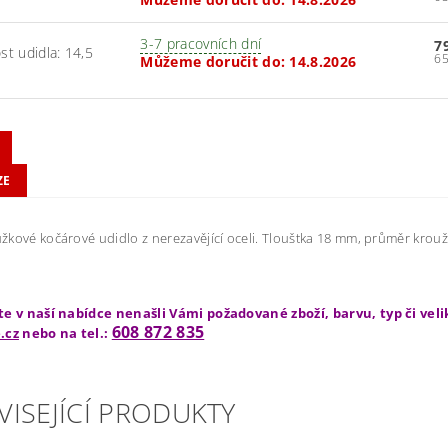
3-7 pracovních dní
7
ost udidla: 14,5
Můžeme doručit do:
14.8.2026
ZE
kové kočárové udidlo z nerezavějící oceli. Tlouštka 18 mm, průměr krouž
te v naší nabídce nenašli Vámi požadované zboží, barvu, typ či vel
608 872 835
.cz
nebo na tel.:
VISEJÍCÍ PRODUKTY