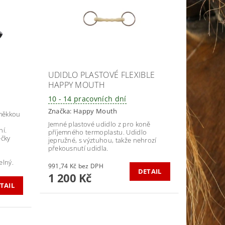
UDIDLO PLASTOVÉ FLEXIBLE
HAPPY MOUTH
10 - 14 pracovních dní
Značka:
Happy Mouth
měkkou
Jemné plastové udidlo z pro koně
ní.
příjemného termoplastu. Udidlo
ečky
jepružné, s výztuhou, takže nehrozí
překousnutí udidla.
elný.
991,74 Kč bez DPH
DETAIL
1 200 Kč
TAIL