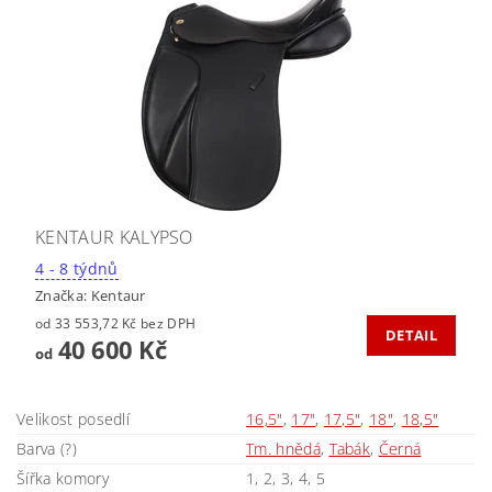
KENTAUR KALYPSO
4 - 8 týdnů
Značka:
Kentaur
od 33 553,72 Kč bez DPH
DETAIL
40 600 Kč
od
Velikost posedlí
16,5"
,
17"
,
17,5"
,
18"
,
18,5"
Barva (?)
Tm. hnědá
,
Tabák
,
Černá
Šířka komory
1, 2, 3, 4, 5