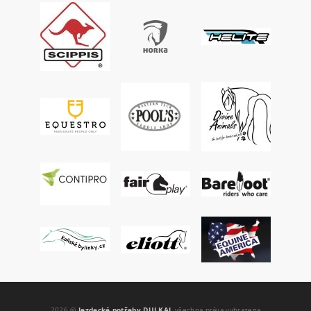
2026 ©
Jezdecké potřeby DULKAJ
, všechna práva vyhrazena