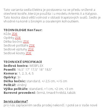
Tato varianta sedla Elektra je postavena na ve předu snížené a
otevřené kostře, která je použita i u modelu Artemis II a Kalypso.
Tato kostra dává větší volnost v oblasti trapézových svalů. Sedlo je
vhodné na koně s širokým a osvaleným kohoutkem.
TECHNOLOGIE
KenTaur:
Kůže
ZDE
Opěrky
ZDE
Délka bočnic
ZDE
Sedlové polštáře
ZDE
Sedlové výztuhy
ZDE
Sedlové kostry
ZDE
TECHNICKÉ SPECIFIKACE
Sedlová kostra:
WEBFLEX
Posedlí:
16,5" 17" 17,5" 18" 18,5"
Komora:
1, 2, 3, 4, 5
Opěrky:
3/-
Délka bočnic:
standard, +/-2,5 cm, +/-5 cm
Polštář:
vlněný
Výška polštáře:
standard, +1 cm, +2 cm, +3 cm
Barevné provedení:
černá, tmavě hnědá, tabák
Servis zdarma*
pro nás zaplacením sedla prodej nekončí. I poté se o Vaše nové