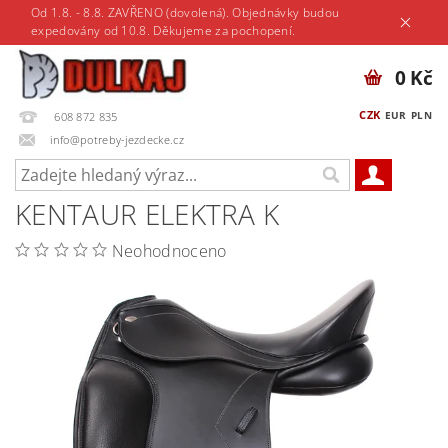
Od 1.8. - 8.8. ZAVŘENO (dovolená). Objednávky budou
expedovány od 10.8. Děkujeme za pochopení.
0 Kč
CZK
EUR
PLN
608 872 835
info@potreby-jezdecke.cz
KENTAUR ELEKTRA K
Neohodnoceno