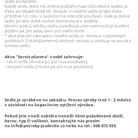
sedlo postaráme.
Každé sedlo, které má vlněné polštáře (naprostá většina sedel), je
třeba po nějaké době tzv. docpat. U nového sedla je tato doba
přibližně 1/2 roku, v zavislosti na intenzitě používání. Dále je dobré
sedlo po této době nechat zkontrolovat u sedláře.
Mnoho jezdců údržbu sedla zanedbavá a tím velmi snižují komfort
ježdění jak pro sebe, tam i pro svého koně.
* akce platí při zakoupení nového sedla zn. Kentaur v Jezdeckých
potřebách DULKAJ(kamenný obchod i eshop) a vztahuje se pouze k
tomuto sedlu.
Akce "Servis zdarma" v sobě zahrnuje:
- revizi sedla (zhruba po půl roce používání),
- docpaní sedla (zhruba po půl roce používání)
Sedlo je vyráběno na zakázku. Proces výroby trvá 1 - 2 měsíce
v závislosti na kapacitním vytížení výrobce.
Pokud jste v naší nabídce nenašli Vámi požadované zboží,
barvu, typ či velikost, kontaktujte nás prosím
na info@potreby-jezdecke.cz nebo na tel.: 608 872 835.