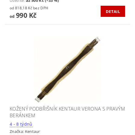
Ušetříte
:
až 500 Kč (–33 %)
od 818,18 Kč bez DPH
DETAIL
990 Kč
od
KOŽENÝ PODBŘIŠNÍK KENTAUR VERONA S PRAVÝM
BERÁNKEM
4 - 8 týdnů
Značka:
Kentaur