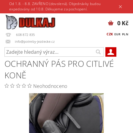
Od 1.8. - 8.8. ZAVŘENO (dovolená). Objednávky budou
expedovány od 10.8. Děkujeme za pochopení.
0 Kč
CZK
EUR
PLN
608 872 835
info@potreby-jezdecke.cz
OCHRANNÝ PÁS PRO CITLIVÉ
KONĚ
Neohodnoceno