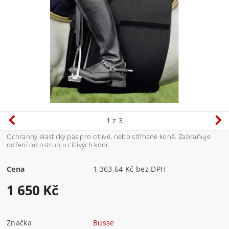
1
z 3
Ochranný elastický pás pro citlivé, nebo stříhané koně. Zabraňuje
odření od ostruh u citlivých koní.
Cena
1 363,64 Kč bez DPH
1 650 Kč
Značka
Busse