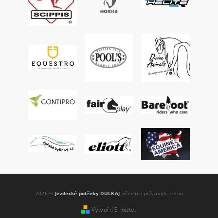
2026 ©
Jezdecké potřeby DULKAJ
, všechna práva vyhrazena
Vytvořil Shoptet