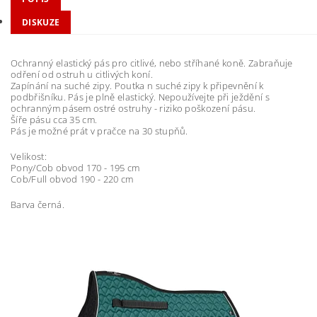
DISKUZE
Ochranný elastický pás pro citlivé, nebo stříhané koně. Zabraňuje
odření od ostruh u citlivých koní.
Zapínání na suché zipy. Poutka n suché zipy k připevnění k
podbřišníku. Pás je plně elastický. Nepoužívejte při ježdění s
ochranným pásem ostré ostruhy - riziko poškození pásu.
Šíře pásu cca 35 cm.
Pás je možné prát v pračce na 30 stupňů.
Velikost:
Pony/Cob obvod 170 - 195 cm
Cob/Full obvod 190 - 220 cm
Barva černá.