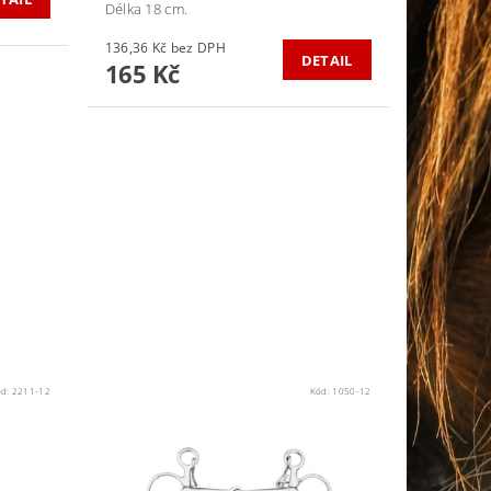
Délka 18 cm.
136,36 Kč bez DPH
DETAIL
165 Kč
ód:
2211-12
Kód:
1050-12