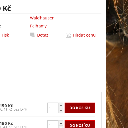
0 Kč
Waldhausen
e
Pelhamy
Tisk
Dotaz
Hlídat cenu
 150 Kč
950,41 Kč bez DPH
 150 Kč
950,41 Kč bez DPH