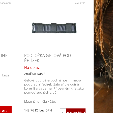
:
24566/CER
Kód:
2775
LINE
PODLOŽKA GELOVÁ POD
ŘETÍZEK
Na dotaz
Značka:
Daslö
ní kůže
Gelová podložka pod nánosník nebo
podbradní řetízek. Zabraňuje odírání
koně. Barva černá. Připevnění k řetízku
pomocí suchých zipů.
Materiál umělá kůže.
148,76 Kč bez DPH
TAIL