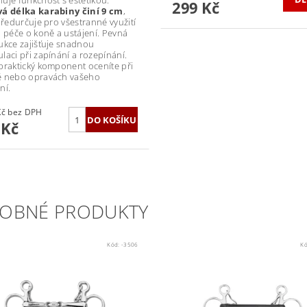
uje funkčnost s estetikou.
299 Kč
á délka karabiny činí 9 cm
,
 předurčuje pro všestranné využití
i péče o koně a ustájení. Pevná
ukce zajišťuje snadnou
laci při zapínání a rozepínání.
praktický komponent oceníte při
ě nebo opravách vašeho
ní.
99,17 Kč bez DPH
 Kč
OBNÉ PRODUKTY
Kód:
-3506
K