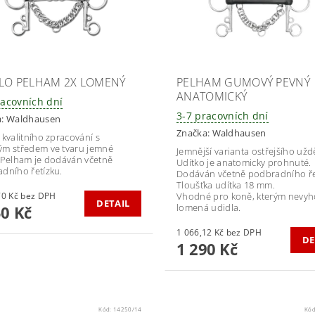
LO PELHAM 2X LOMENÝ
PELHAM GUMOVÝ PEVNÝ
ANATOMICKÝ
racovních dní
3-7 pracovních dní
a:
Waldhausen
Značka:
Waldhausen
 kvalitního zpracování s
m středem ve tvaru jemné
Jemnější varianta ostřejšího užd
 Pelham je dodáván včetně
Udítko je anatomicky prohnuté.
dního řetízku.
Dodáván včetně podbradního ře
Tloušťka udítka 18 mm.
1 115,70 Kč bez DPH
Vhodné pro koně, kterým nevyh
DETAIL
lomená udidla.
50 Kč
1 066,12 Kč bez DPH
DE
1 290 Kč
Kód:
14250/14
Kó