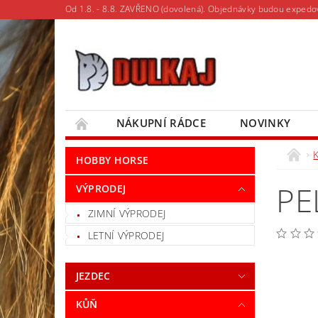
Od 1.8. - 8.8. ZAVŘENO (dovolená). Objednávky budou expedo
NÁKUPNÍ RÁDCE
NOVINKY
MOJE OBJEDNÁVKA
HOBBY HORSE
PE
VÝPRODEJ
ZIMNÍ VÝPRODEJ
LETNÍ VÝPRODEJ
JEZDEC
KŮŇ