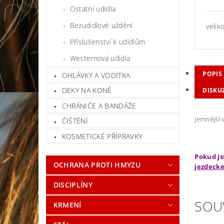
Ostatní udidla
Bezudidlové uždění
velik
Příslušenství k udidlům
Westernová udidla
POPIS
OHLÁVKY A VODÍTKA
DEKY NA KONĚ
DISKU
CHRÁNIČE A BANDÁŽE
Jemnější 
ČIŠTĚNÍ
KOSMETICKÉ PŘÍPRAVKY
Pokud js
OCHRANA PROTI HMYZU
jezdecke
DISCIPLÍNY
SOU
KRMENÍ