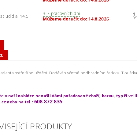
3-7 pracovních dní
1
ost udidla: 14,5
Můžeme doručit do:
14.8.2026
ZE
varianta ostřejšího uždění. Dodáván včetně podbradního řetízku. Tloušťk
te v naší nabídce nenašli Vámi požadované zboží, barvu, typ či vel
608 872 835
.cz
nebo na tel.:
VISEJÍCÍ PRODUKTY