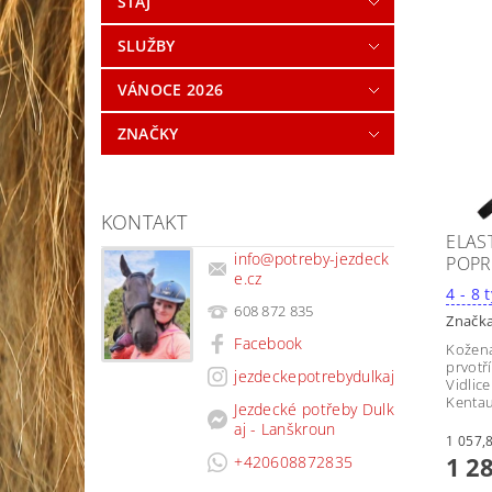
STÁJ
SLUŽBY
VÁNOCE 2026
ZNAČKY
KONTAKT
ELAST
info
@
potreby-jezdeck
POPR
e.cz
4
608 872 835
Značk
Facebook
Kožená
prvotř
jezdeckepotrebydulkaj
Vidlic
Kentau
Jezdecké potřeby Dulk
aj - Lanškroun
1 2
+420608872835