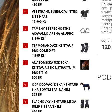
kombin
Celkov
430 Kč
což ji
VŠESTRANNÉ SEDLO WINTEC
v rámc
konstr
LITE HART
manipu
19 900 Kč
Tento 
údržb
TŘMENY BEZPEČNOSTNÍ
vybave
ACAVALLO ARENA ALUPRO
3 890 Kč
120
TERMOBANDÁŽE KENTAUR
PRO COMFORT
1 595 Kč
ANATOMICKÁ UZDEČKA
KENTAUR S KONSTRASTNÍM
PROŠITÍM
POD
900 Kč
ODPOCOVACÍ DEKA KENTAUR
S KŘÍŽOVÝM ZAPÍNÁNÍM
595 Kč
ŠLACHOVKY KENTAUR MEGA
JUMP S BERÁNKEM
690 Kč