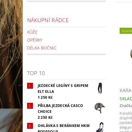
NÁKUPNÍ RÁDCE
Novin
KŮŽE
OPĚRKY
DÉLKA BOČNIC
TOP 10
JEZDECKÉ LEGÍNY S GRIPEM
KARA
ELT ELLA
1 250 Kč
SKLA
Značk
PŘILBA JEZDECKÁ CASCO
CHOICE
Karabi
2 250 Kč
doplně
jezdec
OHLÁVKA S BERÁNKEM HKM
elegan
ROSEGOLD