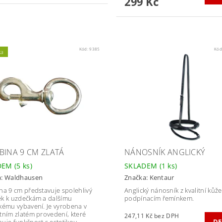
299 Kč
Kód:
9385
Kód
ka
BINA 9 CM ZLATÁ
NÁNOSNÍK ANGLICKÝ
DEM
(5 ks)
SKLADEM
(1 ks)
a:
Waldhausen
Značka:
Kentaur
na 9 cm představuje spolehlivý
Anglický nánosník z kvalitní kůže
k k uzdečkám a dalšímu
podpínacím řemínkem.
kému vybavení. Je vyrobena v
tním zlatém provedení, které
247,11 Kč bez DPH
DE