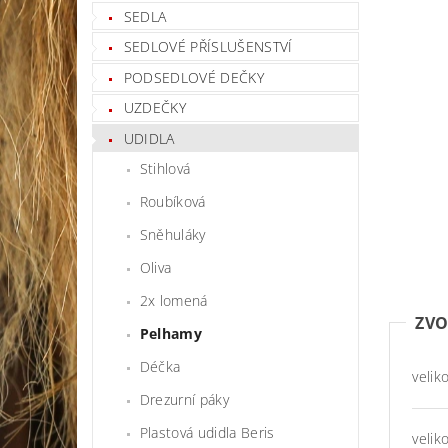
SEDLA
SEDLOVÉ PŘÍSLUŠENSTVÍ
PODSEDLOVÉ DEČKY
UZDEČKY
UDIDLA
Stihlová
Roubíková
Sněhuláky
Oliva
2x lomená
ZVO
Pelhamy
Déčka
velik
Drezurní páky
Plastová udidla Beris
velik