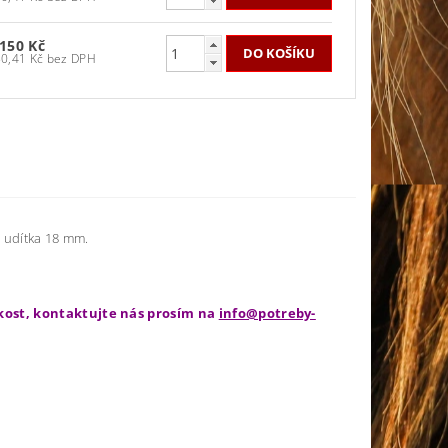
 150 Kč
950,41 Kč bez DPH
a udítka 18 mm.
ikost, kontaktujte nás prosím na
info@potreby-