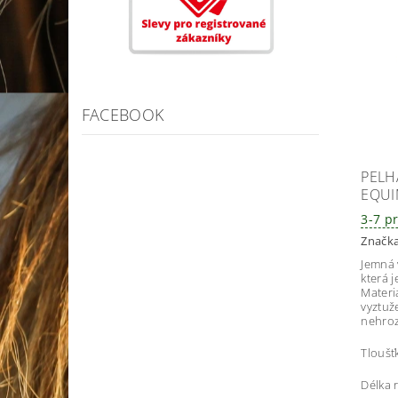
FACEBOOK
PELH
EQU
3-7 p
Značk
Jemná 
která 
Materi
vyztuž
nehroz
Tloušť
Délka 