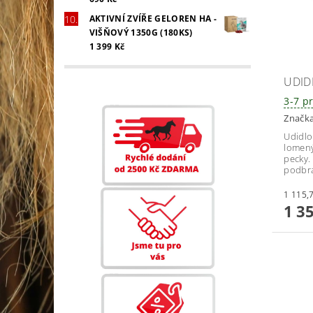
AKTIVNÍ ZVÍŘE GELOREN HA -
VIŠŇOVÝ 1350G (180KS)
1 399 Kč
UDID
3-7 p
Značk
Udidlo
lomený
pecky.
podbra
1 3