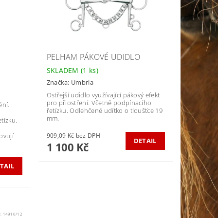
PELHAM PÁKOVÉ UDIDLO
SKLADEM
(1 ks)
Značka:
Umbria
Ostřejší udidlo využívající pákový efekt
pro přiostření. Včetně podpínacího
ění.
řetízku. Odlehčené udítko o tloušťce 19
mm.
tízku.
ovují
909,09 Kč bez DPH
DETAIL
1 100 Kč
TAIL
d:
14910/12