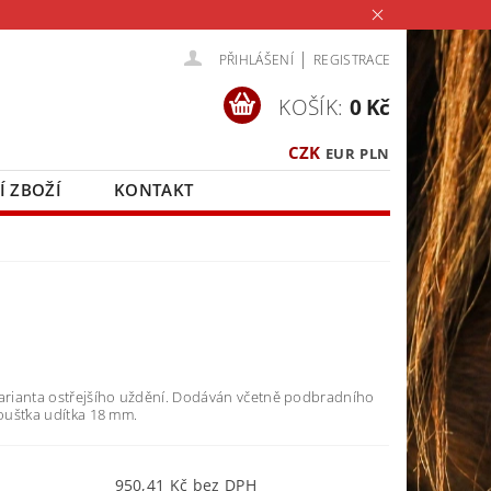
|
PŘIHLÁŠENÍ
REGISTRACE
KOŠÍK:
0 Kč
CZK
EUR
PLN
Í ZBOŽÍ
KONTAKT
varianta ostřejšího uždění. Dodáván včetně podbradního
loušťka udítka 18 mm.
950,41 Kč bez DPH