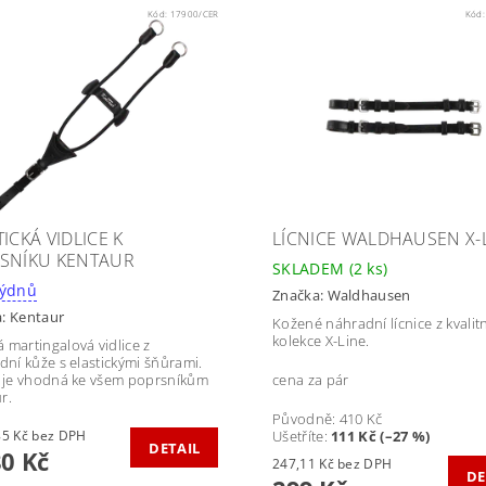
Kód:
17900/CER
Kód
ICKÁ VIDLICE K
LÍCNICE WALDHAUSEN X-
SNÍKU KENTAUR
SKLADEM
(2 ks)
 - 8 týdnů
Značka:
Waldhausen
a:
Kentaur
Kožené náhradní lícnice z kvalit
kolekce X-Line.
 martingalová vidlice z
ídní kůže s elastickými šňůrami.
e je vhodná ke všem poprsníkům
cena za pár
r.
Původně:
410 Kč
1 057,85 Kč bez DPH
Ušetříte
:
111 Kč (–27 %)
DETAIL
80 Kč
247,11 Kč bez DPH
DE