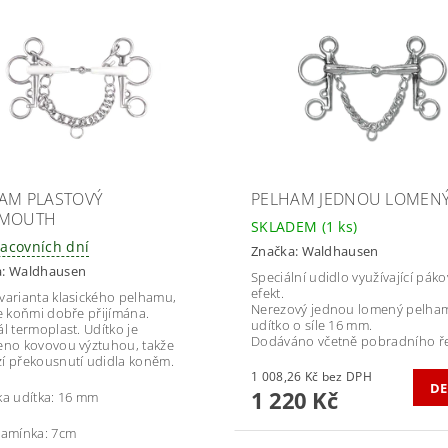
AM PLASTOVÝ
PELHAM JEDNOU LOMEN
IMOUTH
SKLADEM
(1 ks)
racovních dní
Značka:
Waldhausen
a:
Waldhausen
Speciální udidlo využívající páko
efekt.
varianta klasického pelhamu,
Nerezový jednou lomený pelham
je koňmi dobře přijímána.
udítko o síle 16 mm.
ál termoplast. Udítko je
Dodáváno včetně pobradního ře
eno kovovou výztuhou, takže
í překousnutí udidla koněm.
1 008,26 Kč bez DPH
DE
1 220 Kč
ka udítka: 16 mm
ramínka: 7cm