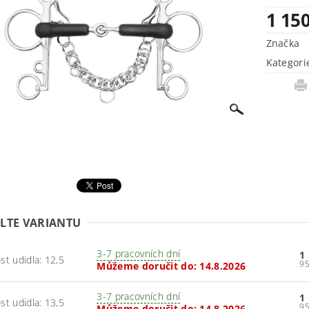
1 15
Značka
Kategori
LTE VARIANTU
3-7 pracovních dní
1
ost udidla: 12,5
Můžeme doručit do:
14.8.2026
3-7 pracovních dní
1
ost udidla: 13,5
Můžeme doručit do:
14.8.2026