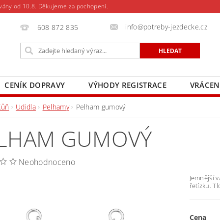
vány od 10.8. Děkujeme za pochopení.
info@potreby-jezdecke.cz
608 872 835
CENÍK DOPRAVY
VÝHODY REGISTRACE
VRÁCEN
Kůň
Udidla
Pelhamy
Pelham gumový
LHAM GUMOVÝ
Neohodnoceno
Jemnější 
řetízku. T
Cena