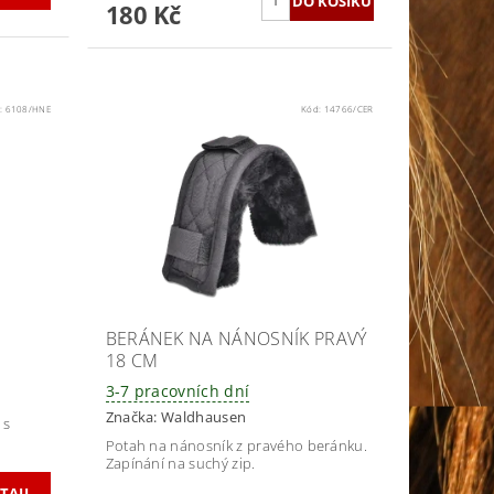
180 Kč
:
6108/HNE
Kód:
14766/CER
BERÁNEK NA NÁNOSNÍK PRAVÝ
18 CM
3-7 pracovních dní
Značka:
Waldhausen
 s
Potah na nánosník z pravého beránku.
Zapínání na suchý zip.
TAIL