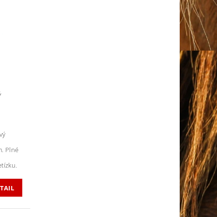
Ý
vý
. Plné
tízku.
TAIL