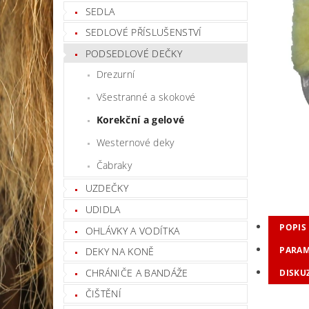
SEDLA
SEDLOVÉ PŘÍSLUŠENSTVÍ
PODSEDLOVÉ DEČKY
Drezurní
Všestranné a skokové
Korekční a gelové
Westernové deky
Čabraky
UZDEČKY
UDIDLA
POPIS
OHLÁVKY A VODÍTKA
PARAM
DEKY NA KONĚ
CHRÁNIČE A BANDÁŽE
DISKU
ČIŠTĚNÍ