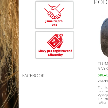
POD
TLUM
S VY
FACEBOOK
SKLA
Značk
Tlumíc
molita
Vykroj
Tloušť
Délka 