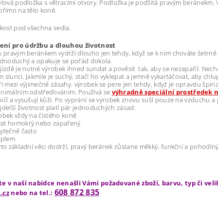
elová podložka s větracími otvory. Podložka je podšitá pravým beránekm.
přímo na tělo koně.
ikost pod všechna sedla.
ní pro údržbu a dlouhou životnost
 pravým beránkem vydrží dlouho jen tehdy, když se k nim chováte šetrně 
ednoduchý a opakuje se pořád dokola.
jízdě je nutné výrobek ihned sundat a pověsit tak, aby se nezapařil. Nec
 slunci. Jakmile je suchý, stačí ho vyklepat a jemně vykartáčovat, aby chl
ří mezi výjimečné zásahy. výrobek se pere jen tehdy, když je opravdu špi
inimálním odstřeďováním. Používá se
výhradně speciální prostředek n
ičí a vysušují kůži. Po vyprání se výrobek znovu suší pouze na vzduchu a 
jdelší životnost platí pár jednoduchých zásad:
obek vždy na čistého koně
at homokrý nebo zapařený
ytečně často
eplem
yto základní věci dodrží, pravý beránek zůstane měkký, funkční a pohodlný
te v naší nabídce nenašli Vámi požadované zboží, barvu, typ či vel
608 872 835
.cz
nebo na tel.: