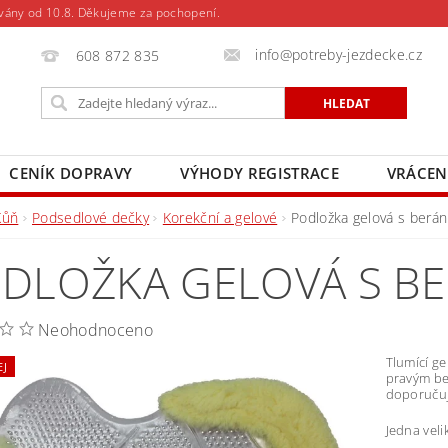
vány od 10.8. Děkujeme za pochopení.
info@potreby-jezdecke.cz
608 872 835
CENÍK DOPRAVY
VÝHODY REGISTRACE
VRÁCEN
Kůň
Podsedlové dečky
Korekční a gelové
Podložka gelová s berá
DLOŽKA GELOVÁ S B
Neohodnoceno
Tlumící ge
EJ
pravým be
doporučuj
Jedna veli