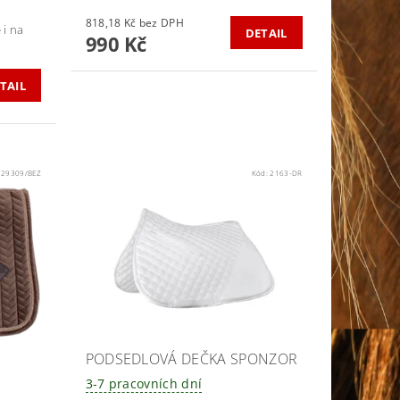
818,18 Kč bez DPH
 i na
DETAIL
990 Kč
TAIL
:
29309/BEZ
Kód:
2163-DR
PODSEDLOVÁ DEČKA SPONZOR
3-7 pracovních dní