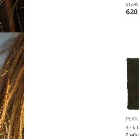
620
PODL
4
Značk