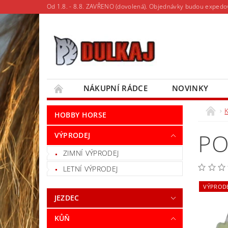
Od 1.8. - 8.8. ZAVŘENO (dovolená). Objednávky budou expedo
NÁKUPNÍ RÁDCE
NOVINKY
MOJE OBJEDNÁVKA
HOBBY HORSE
PO
VÝPRODEJ
ZIMNÍ VÝPRODEJ
LETNÍ VÝPRODEJ
VÝPROD
JEZDEC
KŮŇ