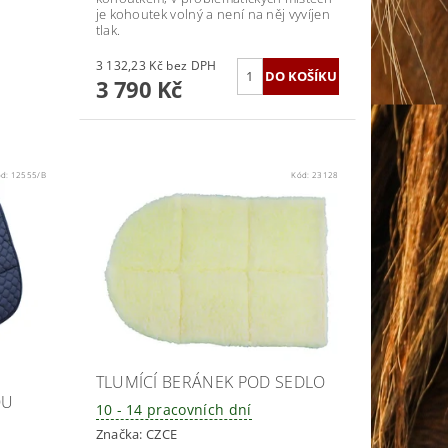
je
kohoutek volný
a
není
na
něj vyvíjen
tlak.
3 132,23 Kč bez DPH
3 790 Kč
ód:
12555/B
Kód:
23128
TLUMÍCÍ BERÁNEK POD SEDLO
OU
10 - 14 pracovních dní
Značka:
CZCE