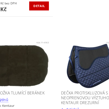
512,40 Kč bez DPH
DETAIL
 Kč
Kód:
FI-4963
K
OŽKA TLUMÍCÍ BERÁNEK
DEČKA PROTISKLUZOVÁ S
NEOPRENOVOU VÝZTUH
 - 8 týdnů
KENTAUR DREZURNÍ
a:
Kentaur