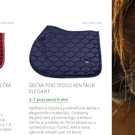
25096/MOD
Kód:
25667/CER
EČKA
DEČKA POD SEDLO KENTAUR
ELEGANT
3-7 pracovních dní
Nádherná třpytivá podsedlová dečka z
elegantního materiálu. Ozdobný
ro
třpytivý lem a kovové logo Kentaur.
itá
Dečka je podšitá HI-TECH síťovinou s
ca 1,5
rychleschnoucí funkcí, která navíc
rzální
výborně odvádí pot od koně.