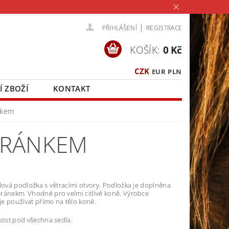
|
PŘIHLÁŠENÍ
REGISTRACE
KOŠÍK:
0 Kč
CZK
EUR
PLN
Í ZBOŽÍ
KONTAKT
nkem
ERÁNKEM
lová podložka s větracími otvory. Podložka je doplněna
ránekm. Vhodné pro velmi citlivé koně. Výrobce
e používat přímo na tělo koně.
kost pod všechna sedla.