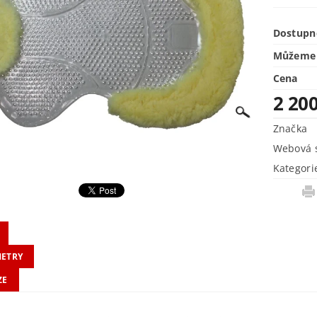
Dostupn
Můžeme 
Cena
2 20
Značka
Webová s
Kategori
ETRY
ZE