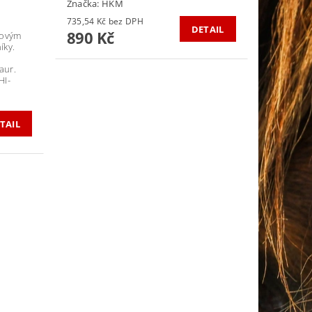
Značka:
HKM
735,54 Kč bez DPH
DETAIL
890 Kč
novým
íky.
aur.
HI-
TAIL