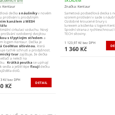
racovních dní
SKLADEM
a:
Kentaur
Značka:
Kentaur
dlová dečka
s náušníky
v novém
Sametová podsedlová decka s 
u prošívání s prodyšným
vzorem prošívání v sade s náušn
ním kanálem z MESH
Ozdobné kroucené šnury s
iálu
lurexem a koženka s logem Kent
timální cirkulaci vzduchu. Nový
Spodní strana z rychleschnoucí 
 prošívání ozdobený dvojitou
TECH sítoviny.
kou s třpytivým středem
a
m logem Kentaur. Dečka je
1 123,97 Kč bez DPH
DE
tá CoolMax síťovinou
, která
1 360 Kč
je rychlé schnutí a prodyšnost.
mický tvar
zajištuje, že dečka
etlačí a neleží na
tku.
Krátká poutka
se upínají
k sedla a ještě lépe
fixují
dečku
sjížděla dolů.
1 272,73 Kč bez DPH
DETAIL
40 Kč