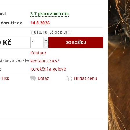
ost
3-7 pracovních dní
doručit do
14.8.2026
1 818,18 Kč bez DPH
0 Kč
Kentaur
tránka značky
kentaur.cz/cs/
e
Korekční a gelové
Tisk
Dotaz
Hlídat cenu