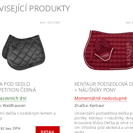
VISEJÍCÍ PRODUKTY
Kód:
13527/DRE
Kód:
A POD SEDLO
KENTAUR PODSEDLOVÁ D
ETITION ČERNÁ
+ NÁUŠNÍKY PONY
racovních dní
Momentálně nedostupné
a:
Waldhausen
Značka:
Kentaur
tní dečka s ozdobným lemem a
Univerzální podsedlová dečka p
ky
poníky Kentaur + náušníky, dvoj
kroucená šňůra.Dečka je silná cc
cm. Vhodná pod skoková a unive
983,47 Kč bez DPH
DETAIL
sedla.