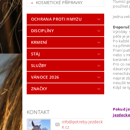
Tlumící g
KOSMETICKÉ PŘÍPRAVKY
používat 
Jedna vel
OCHRANA PROTI HMYZU
Doporuče
DISCIPLÍNY
Výrobky s
péče je j
Po každé 
KRMENÍ
na přímém
Praní pat
STÁJ
nebo s m
beránek n
Pro co ne
SLUŽBY
dávat výr
nenecháv
VÁNOCE 2026
neprat zb
nesušit t
Když se t
ZNAČKY
Pokud js
KONTAKT
jezdecke
info
@
potreby-jezdeck
e.cz