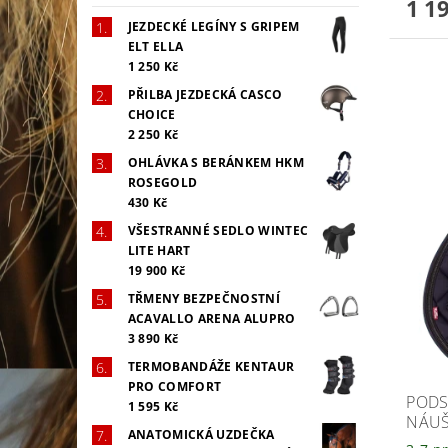
1 1
JEZDECKÉ LEGÍNY S GRIPEM
ELT ELLA
1 250 Kč
PŘILBA JEZDECKÁ CASCO
CHOICE
2 250 Kč
OHLÁVKA S BERÁNKEM HKM
ROSEGOLD
430 Kč
VŠESTRANNÉ SEDLO WINTEC
LITE HART
19 900 Kč
TŘMENY BEZPEČNOSTNÍ
ACAVALLO ARENA ALUPRO
3 890 Kč
TERMOBANDÁŽE KENTAUR
PRO COMFORT
PODS
1 595 Kč
NÁUŠ
ANATOMICKÁ UZDEČKA