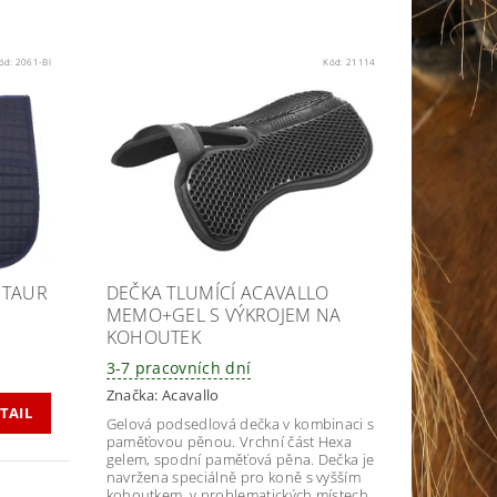
ód:
2061-BI
Kód:
21114
NTAUR
DEČKA TLUMÍCÍ ACAVALLO
MEMO+GEL S VÝKROJEM NA
KOHOUTEK
3-7 pracovních dní
Značka:
Acavallo
TAIL
Gelová podsedlová dečka v kombinaci s
paměťovou pěnou. V
rchní část Hexa
gelem, spodní paměťová pěna. Dečka
je
navržena speciálně pro koně
s
vyšším
kohoutkem,
v
problematických místech