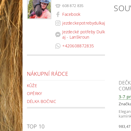
SOU
608 872 835
Facebook
jezdeckepotrebydulkaj
Jezdecké potřeby Dulk
aj - Lanškroun
+420608872835
NÁKUPNÍ RÁDCE
DEČK
KŮŽE
COMP
OPĚRKY
3-7 p
DÉLKA BOČNIC
Značk
Elegan
kamín
TOP 10