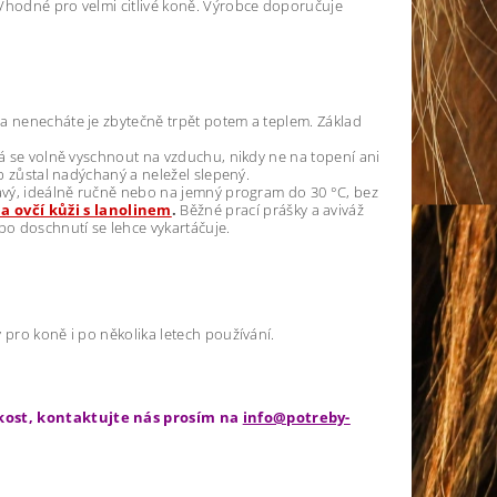
 Vhodné pro velmi citlivé koně. Výrobce doporučuje
a nenecháte je zbytečně trpět potem a teplem. Základ
há se volně vyschnout na vzduchu, nikdy ne na topení ani
up zůstal nadýchaný a neležel slepený.
navý, ideálně ručně nebo na jemný program do 30 °C, bez
a ovčí kůži s lanolinem
.
Běžné prací prášky a aviváž
po doschnutí se lehce vykartáčuje.
 pro koně i po několika letech používání.
ikost, kontaktujte nás prosím na
info@potreby-