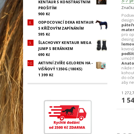
3-7 p
KENTAUR S KONSTRASTNÍM
Značk
PROŠITÍM
900 Kč
Podse
design
ODPOCOVACÍ DEKA KENTAUR
páteř
S KŘÍŽOVÝM ZAPÍNÁNÍM
mater
595 Kč
pro op
desing
ŠLACHOVKY KENTAUR MEGA
lemov
JUMP S BERÁNKEM
kovový
podši
690 Kč
umožňu
AKTIVNÍ ZVÍŘE GELOREN HA -
Anato
nikde n
VIŠŇOVÝ 1350G (180KS)
kohou
1 399 Kč
do oče
aby ne
1 5