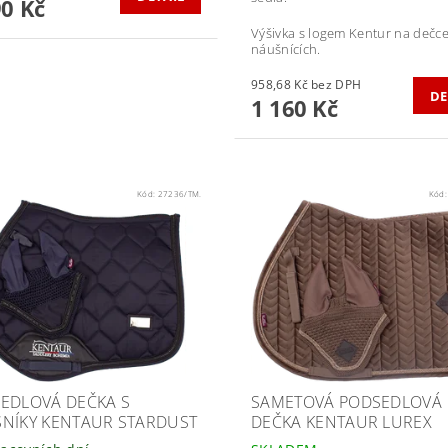
90 Kč
Výšivka s logem Kentur na dečce
náušnících.
958,68 Kč bez DPH
DE
1 160 Kč
Kód:
27236/TM.
Kód
EDLOVÁ DEČKA S
SAMETOVÁ PODSEDLOVÁ
NÍKY KENTAUR STARDUST
DEČKA KENTAUR LUREX