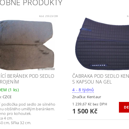
OBNÉ PRODUKTY
Kód:
25923/CER
K
ÍCÍ BERÁNEK POD SEDLO
ČABRAKA POD SEDLO KE
KROJENÍM
S KAPSOU NA GEL
DEM
(1 ks)
4 - 8 týdnů
a:
CZCE
Značka:
Kentaur
í podložka pod sedlo ze silného
1 239,67 Kč bez DPH
DE
nu obšitého umělým beránkem.
1 500 Kč
eno pro kohoutek.
ka 4 cm.
50 cm, šířka 32 cm.