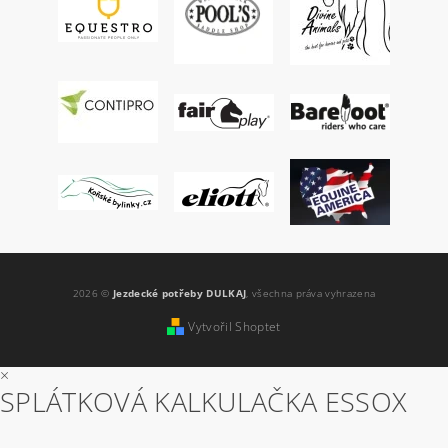
2026 ©
Jezdecké potřeby DULKAJ
, všechna práva vyhrazena
Vytvořil Shoptet
×
SPLÁTKOVÁ KALKULAČKA ESSOX