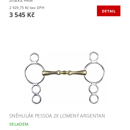
Značka:
HKM
2 929,75 Kč bez DPH
DETAIL
3 545 Kč
SNĚHULÁK PESSOA 2X LOMENÝ ARGENTAN
SKLADEM