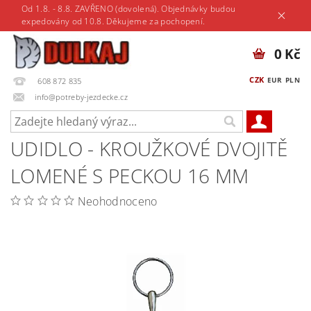
Od 1.8. - 8.8. ZAVŘENO (dovolená). Objednávky budou
expedovány od 10.8. Děkujeme za pochopení.
0 Kč
CZK
EUR
PLN
608 872 835
info@potreby-jezdecke.cz
UDIDLO - KROUŽKOVÉ DVOJITĚ
LOMENÉ S PECKOU 16 MM
Neohodnoceno