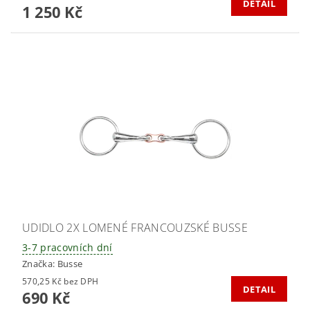
DETAIL
1 250 Kč
UDIDLO 2X LOMENÉ FRANCOUZSKÉ BUSSE
3-7 pracovních dní
Značka:
Busse
570,25 Kč bez DPH
DETAIL
690 Kč