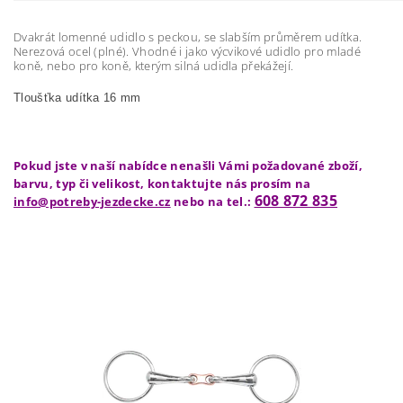
Dvakrát lomenné udidlo s peckou, se slabším průměrem udítka.
Nerezová ocel (plné). Vhodné i jako výcvikové udidlo pro mladé
koně, nebo pro koně, kterým silná udidla překážejí.
Tloušťka udítka 16 mm
Pokud jste v naší nabídce nenašli Vámi požadované zboží,
barvu, typ či velikost, kontaktujte nás prosím na
608 872 835
info@potreby-jezdecke.cz
nebo na tel.: