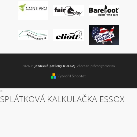
2026 ©
Jezdecké potřeby DULKAJ
, všechna práva vyhrazena
Vytvořil Shoptet
×
SPLÁTKOVÁ KALKULAČKA ESSOX