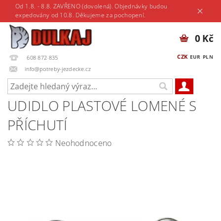
Od 1.8. - 8.8. ZAVŘENO (dovolená). Objednávky budou
expedovány od 10.8. Děkujeme za pochopení.
0 Kč
CZK
EUR
PLN
608 872 835
info@potreby-jezdecke.cz
UDIDLO PLASTOVÉ LOMENÉ S
PŘÍCHUTÍ
Neohodnoceno