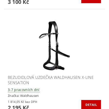
3 100 Kč
BEZUDIDLOVÁ UZDEČKA WALDHAUSEN X-LINE
SENSATION
3-7 pracovních dní
Značka:
Waldhausen
1 814,05 Kč bez DPH
DETAIL
2 195 Kč