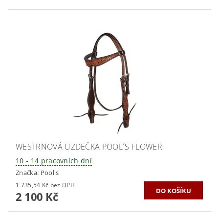
WESTRNOVÁ UZDEČKA POOL´S FLOWER
10 - 14 pracovních dní
Značka:
Pool's
1 735,54 Kč bez DPH
2 100 Kč