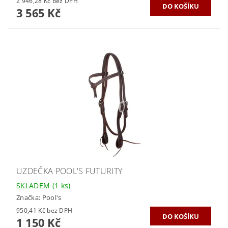
2 946,28 Kč bez DPH
3 565 Kč
UZDEČKA POOL'S FUTURITY
SKLADEM
(1 ks)
Značka:
Pool's
950,41 Kč bez DPH
1 150 Kč