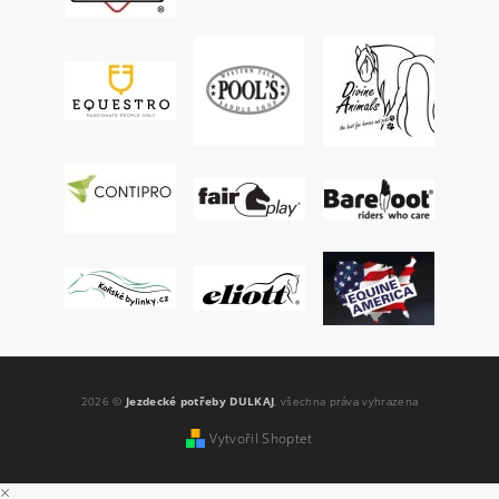
2026 ©
Jezdecké potřeby DULKAJ
, všechna práva vyhrazena
Vytvořil Shoptet
×