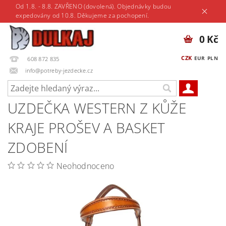
Od 1.8. - 8.8. ZAVŘENO (dovolená). Objednávky budou
expedovány od 10.8. Děkujeme za pochopení.
0 Kč
CZK
EUR
PLN
608 872 835
info@potreby-jezdecke.cz
UZDEČKA WESTERN Z KŮŽE
KRAJE PROŠEV A BASKET
ZDOBENÍ
Neohodnoceno