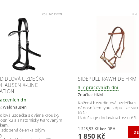
Kód:
26025/CER
Kód:
DIDLOVÁ UZDEČKA
SIDEPULL RAWHIDE HKM
HAUSEN X-LINE
3-7 pracovních dní
ATION
Značka:
HKM
racovních dní
Kožená bezudidlová uzdečka s
a:
Waldhausen
nánosníkem typu sidpull ze sur
kůže.
dlová uzdečka s dvěma kroužky
Uzdečka je dodávána bez otěží.
osníku a anatomicky tvarovaným
íkem.
1 528,93 Kč bez DPH
 zdobená čelenka bílými
DE
1 850 Kč
y.