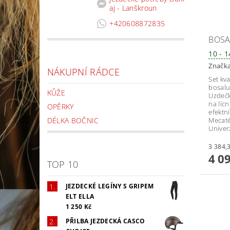
aj - Lanškroun
+420608872835
BOSA
10 - 
Značk
NÁKUPNÍ RÁDCE
Set kv
bosalu
KŮŽE
Uzdečk
na lícn
OPĚRKY
efektní
DÉLKA BOČNIC
Mecaté
Univerz
4 0
TOP 10
JEZDECKÉ LEGÍNY S GRIPEM
ELT ELLA
1 250 Kč
PŘILBA JEZDECKÁ CASCO