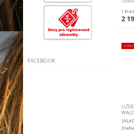
Uzdečk
2 1
VÝPRO
FACEBOOK
UZDE
WAL
SKLA
Značk