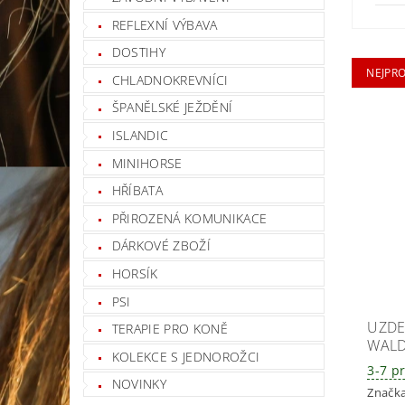
REFLEXNÍ VÝBAVA
DOSTIHY
NEJPR
CHLADNOKREVNÍCI
ŠPANĚLSKÉ JEŽDĚNÍ
ISLANDIC
MINIHORSE
HŘÍBATA
PŘIROZENÁ KOMUNIKACE
DÁRKOVÉ ZBOŽÍ
HORSÍK
PSI
UZDE
TERAPIE PRO KONĚ
WALD
KOLEKCE S JEDNOROŽCI
3-7 p
NOVINKY
Značk