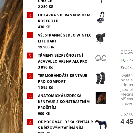
CHOICE
2 250 Kč
OHLÁVKA S BERÁNKEM HKM
ROSEGOLD
430 Kč
VŠESTRANNÉ SEDLO WINTEC
LITE HART
19 900 Kč
BOSA
TŘMENY BEZPEČNOSTNÍ
10 - 
ACAVALLO ARENA ALUPRO
Značk
3 890 Kč
Kvalit
TERMOBANDÁŽE KENTAUR
bosale
PRO COMFORT
zdoben
1 595 Kč
jsou př
Mecaté
ANATOMICKÁ UZDEČKA
příjem
KENTAUR S KONSTRASTNÍM
Univerz
PROŠITÍM
900 Kč
4 4
ODPOCOVACÍ DEKA KENTAUR
S KŘÍŽOVÝM ZAPÍNÁNÍM