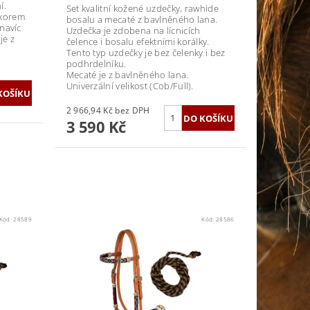
í.
Set kvalitní kožené uzdečky, rawhide
ekorem
bosalu a mecaté z bavlněného lana.
 navíc
Uzdečka je zdobena na lícnicích
je z
čelence i bosalu efektními korálky.
Tento typ uzdečky je bez čelenky i bez
podhrdelníku.
Mecaté je z bavlněného lana.
Univerzální velikost (Cob/Full).
2 966,94 Kč bez DPH
3 590 Kč
Kód:
28589
Kód:
28586