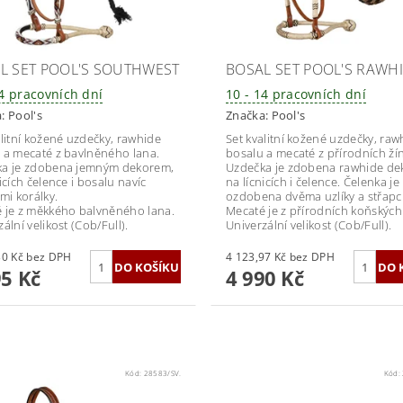
L SET POOL'S SOUTHWEST
BOSAL SET POOL'S RAWH
14 pracovních dní
10 - 14 pracovních dní
a:
Pool's
Značka:
Pool's
alitní kožené uzdečky, rawhide
Set kvalitní kožené uzdečky, raw
 a mecaté z bavlněného lana.
bosalu a mecaté z přírodních žín
a je zdobena jemným dekorem,
Uzdečka je zdobena rawhide d
icích čelence i bosalu navíc
na lícnicích i čelence. Čelenka je
mi korálky.
ozdobena dvěma uzlíky a střapci 
 je z měkkého balvněného lana.
Mecaté je z přírodních koňských 
ální velikost (Cob/Full).
Univerzální velikost (Cob/Full).
3 384,30 Kč bez DPH
4 123,97 Kč bez DPH
95 Kč
4 990 Kč
Kód:
28583/SV.
Kód: