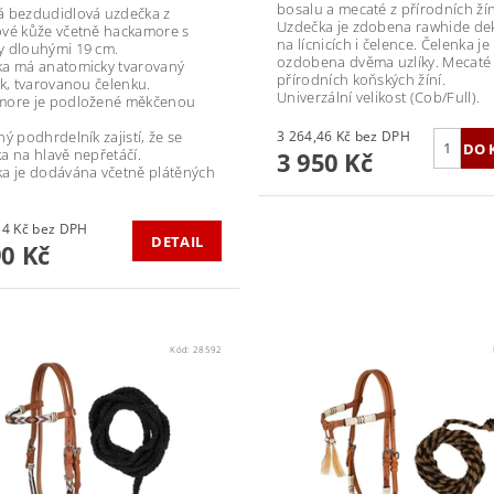
bosalu a mecaté z přírodních žín
 bezdudidlová uzdečka z
Uzdečka je zdobena rawhide d
vé kůže včetně hackamore s
na lícnicích i čelence. Čelenka je
 dlouhými 19 cm.
ozdobena dvěma uzlíky. Mecaté 
a má anatomicky tvarovaný
přírodních koňských žíní.
ík, tvarovanou čelenku.
Univerzální velikost (Cob/Full).
more je podložené měkčenou
ý podhrdelník zajistí, že se
3 264,46 Kč bez DPH
a na hlavě nepřetáčí.
3 950 Kč
a je dodávána včetně plátěných
2 223,14 Kč bez DPH
DETAIL
90 Kč
Kód:
28592