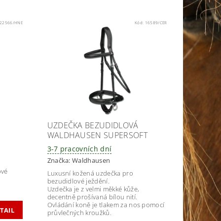
22566/HNE
Kód:
16589/CER
UZDEČKA BEZUDIDLOVÁ
WALDHAUSEN SUPERSOFT
3-7 pracovních dní
Značka:
Waldhausen
ové
Luxusní kožená uzdečka pro
bezudidlové ježdění.
Uzdečka je z velmi měkké kůže,
decentně prošívaná bílou nití.
Ovládání koně je tlakem za nos pomocí
TAIL
průvlečných kroužků.