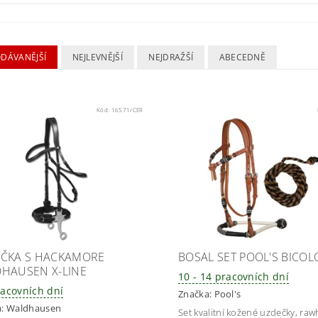
ODÁVANĚJŠÍ
NEJLEVNĚJŠÍ
NEJDRAŽŠÍ
ABECEDNĚ
Kód:
16571/CER
ČKA S HACKAMORE
BOSAL SET POOL'S BICOL
HAUSEN X-LINE
10 - 14 pracovních dní
racovních dní
Značka:
Pool's
a:
Waldhausen
Set kvalitní kožené uzdečky, raw