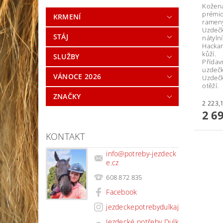
Kožená
prémio
KRMENÍ
rameny
Uzdečk
STÁJ
nátyln
Hacka
kůží.
SLUŽBY
Přídavn
uzdečk
VÁNOCE 2026
Uzdečk
otěží.
ZNAČKY
2 6
KONTAKT
info
@
potreby-jezdeck
e.cz
608 872 835
Facebook
jezdeckepotrebydulkaj
Jezdecké potřeby Dulk