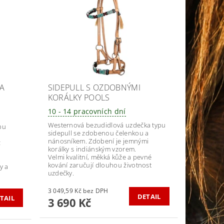
TA
SIDEPULL S OZDOBNÝMI
KORÁLKY POOLS
10 - 14 pracovních dní
Westernová bezudidlová uzdečka typu
pu
sidepull se zdobenou čelenkou a
.
nánosníkem. Zdobení je jemnými
ž
korálky s indiánským vzorem.
Velmi kvalitní, měkká kůže a pevné
kování zaručují dlouhou životnost
y a
uzdečky.
3 049,59 Kč bez DPH
DETAIL
TAIL
3 690 Kč