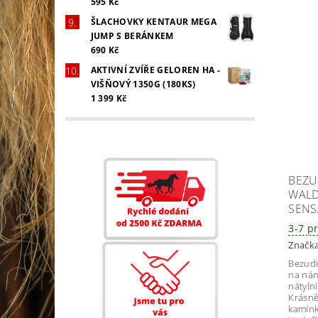
595 Kč
ŠLACHOVKY KENTAUR MEGA
JUMP S BERÁNKEM
690 Kč
AKTIVNÍ ZVÍŘE GELOREN HA -
VIŠŇOVÝ 1350G (180KS)
1 399 Kč
BEZU
WALD
SENS
3-7 p
Značk
Bezudi
na nán
nátyln
Krásně
kamínk