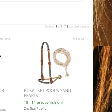
1
1
13
Stránka
z
-
položek celkem
Kód:
28687
Kód:
28595
OR
BOSAL SET POOL'S SAND
PEARLS
10 - 14 pracovních dní
Značka:
Pool's
hide