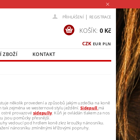
|
PŘIHLÁŠENÍ
REGISTRACE
KOŠÍK:
0 Kč
CZK
EUR
PLN
Í ZBOŽÍ
KONTAKT
xistuje několik provedení a způsobů jakým uzdečka na koně
ém tak zejména ve westernové stylu ježdění.
Sidepull
má
o ostré provazové
sidepully
. Kůň je ovládán tlakem za nos
ku jsou pomůcky přesnější.
pruhy vedoucí pod hrdlem koně zkrz kroužky nánosníku.
 utažení nánosníku zmíněnými křížovými popruhy.