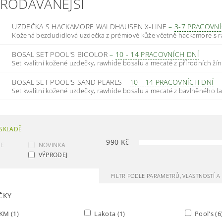
PRODÁVANĚJŠÍ
UZDEČKA S HACKAMORE WALDHAUSEN X-LINE
–
3-7 PRACOVNÍ
Kožená bezdudidlová uzdečka z prémiové kůže včetně hackamore s r
BOSAL SET POOL'S BICOLOR
–
10 - 14 PRACOVNÍCH DNÍ
Set kvalitní kožené uzdečky, rawhide bosalu a mecaté z přírodních žíní.
BOSAL SET POOL'S SAND PEARLS
–
10 - 14 PRACOVNÍCH DNÍ
Set kvalitní kožené uzdečky, rawhide bosalu a mecaté z bavlněného lan
SKLADĚ
990
Kč
CE
NOVINKA
VÝPRODEJ
FILTR PODLE PARAMETRŮ, VLASTNOSTÍ 
ČKY
KM
(1)
Lakota
(1)
Pool's
(6