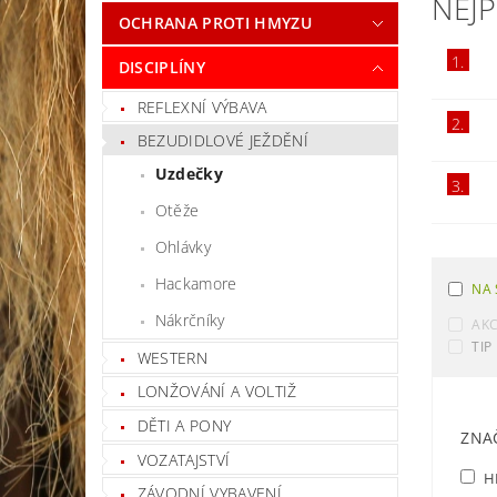
NEJ
OCHRANA PROTI HMYZU
1.
DISCIPLÍNY
REFLEXNÍ VÝBAVA
2.
BEZUDIDLOVÉ JEŽDĚNÍ
Uzdečky
3.
Otěže
Ohlávky
Hackamore
NA 
Nákrčníky
AK
TIP
WESTERN
LONŽOVÁNÍ A VOLTIŽ
DĚTI A PONY
ZNA
VOZATAJSTVÍ
H
ZÁVODNÍ VYBAVENÍ