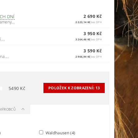
2 690 Kč
CH DNÍ
ameny...
2 223,14 Kč
bez DPH
3 950 Kč
...
3 264,46 Kč
bez DPH
3 590 Kč
a....
2 966,94 Kč
bez DPH
5490
Kč
POLOŽEK K ZOBRAZENÍ:
13
A VÝROBCŮ
)
Waldhausen
(4)