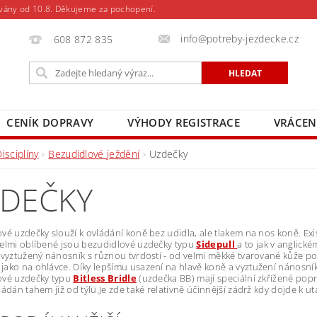
vány od 10.8. Děkujeme za pochopení.
info@potreby-jezdecke.cz
608 872 835
CENÍK DOPRAVY
VÝHODY REGISTRACE
VRÁCEN
isciplíny
Bezudidlové ježdění
Uzdečky
DEČKY
vé uzdečky slouží k ovládání koně bez udidla, ale tlakem na nos koně. E
elmi oblíbené jsou bezudidlové uzdečky typu
Sidepull
a to jak v anglick
 vyztužený nánosník s různou tvrdostí - od velmi měkké tvarované kůže p
ako na ohlávce. Díky lepšímu usazení na hlavě koně a vyztužení nánosní
ové uzdečky typu
Bitless Bridle
(uzdečka BB) mají speciální zkřížené po
ládán tahem již od týlu.Je zde také relativně účinnější zádrž kdy dojde k