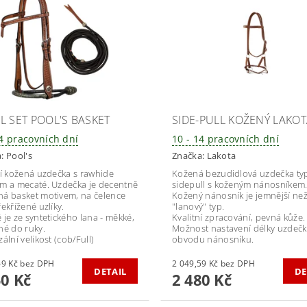
L SET POOL'S BASKET
SIDE-PULL KOŽENÝ LAKO
14 pracovních dní
10 - 14 pracovních dní
a:
Pool's
Značka:
Lakota
ní kožená uzdečka s rawhide
Kožená bezudidlová uzdečka ty
m a mecaté. Uzdečka je decentně
sidepull s koženým nánosníkem
á basket motivem, na čelence
Kožený nánosník je jemnější ne
ekřížené uzlíky.
"lanový" typ.
 je ze syntetického lana - měkké,
Kvalitní zpracování, pevná kůže.
né do ruky.
Možnost nastavení délky uzdečk
ální velikost (cob/Full)
obvodu nánosníku.
3 677,69 Kč bez DPH
2 049,59 Kč bez DPH
DETAIL
DE
50 Kč
2 480 Kč