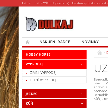
Od 1.8. - 8.8. ZAVŘENO (dovolená). Objednávky budou expedo
NÁKUPNÍ RÁDCE
NOVINKY
MOJE OBJEDNÁVKA
D
HOBBY HORSE
UZ
VÝPRODEJ
ZIMNÍ VÝPRODEJ
Bezudidlo
LETNÍ VÝPRODEJ
působí. V
zpravidla
podobně j
JEZDEC
Bezudidl
Kůň je ov
KŮŇ