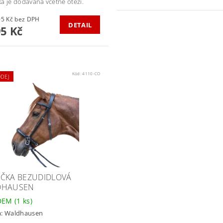
a je dodávána včetně otěží.
1 814,05 Kč bez DPH
DETAIL
95 Kč
Kód:
4110-CO
DEJ
ČKA BEZUDIDLOVÁ
DHAUSEN
DEM
(1 ks)
a:
Waldhausen