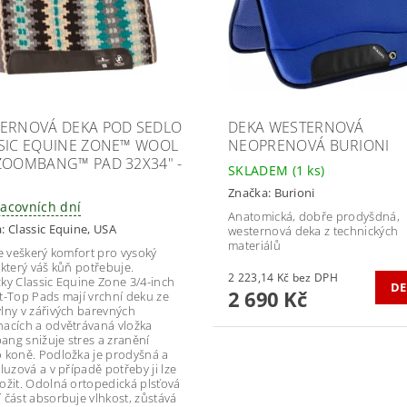
ERNOVÁ DEKA POD SEDLO
DEKA WESTERNOVÁ
SIC EQUINE ZONE™ WOOL
NEOPRENOVÁ BURIONI
ZOOMBANG™ PAD 32X34" -
SKLADEM
(1 ks)
Značka:
Burioni
racovních dní
Anatomická, dobře prodyšdná,
a:
Classic Equine, USA
westernová deka z technických
materiálů
te veškerý komfort pro vysoký
 který váš kůň potřebuje.
2 223,14 Kč bez DPH
ky Classic Equine Zone 3/4-inch
DE
2 690 Kč
t-Top Pads mají vrchní deku ze
lny v zářivých barevných
acích a odvětrávaná vložka
ng snižuje stres a zranění
 koně. Podložka je prodyšná a
luzová a v případě potřeby ji lze
ožit. Odolná ortopedická plsťová
 část absorbuje vlhkost, zůstává