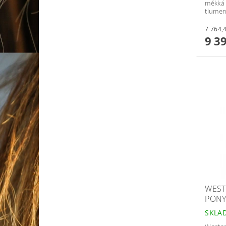
měkká 
tlumen
9 3
WEST
PON
SKLA