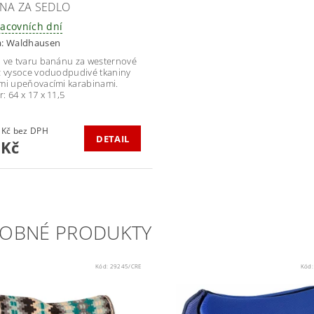
NA ZA SEDLO
racovních dní
a:
Waldhausen
 ve tvaru banánu za westernové
z vysoce voduodpudivé tkaniny
mi upeňovacími karabinami.
: 64 x 17 x 11,5
487,60 Kč bez DPH
DETAIL
 Kč
OBNÉ PRODUKTY
Kód:
29245/CRE
Kód