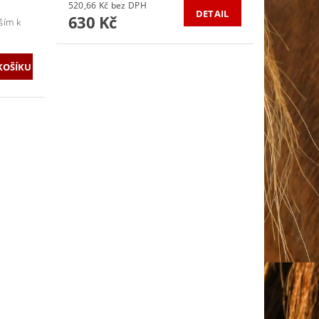
520,66 Kč bez DPH
DETAIL
630 Kč
ším k