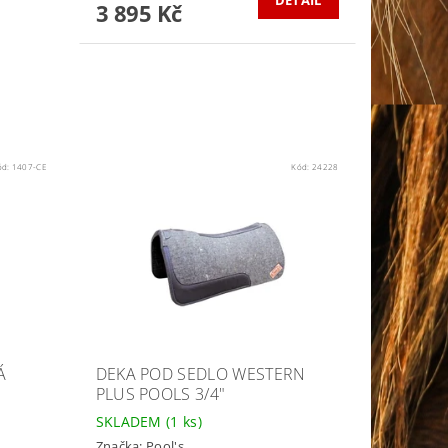
DETAIL
3 895 Kč
ód:
1407-CE
Kód:
24228
Á
DEKA POD SEDLO WESTERN
PLUS POOLS 3/4"
SKLADEM
(1 ks)
Značka:
Pool's