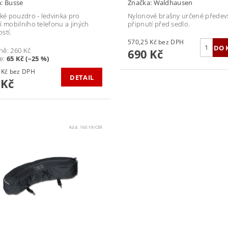
a:
Busse
Značka:
Waldhausen
cké pouzdro - ledvinka pro
Nylonové brašny určené předev
í mobilního telefonu a jiných
připnutí před sedlo.
stí.
570,25 Kč bez DPH
ně:
260 Kč
690 Kč
te
:
65 Kč (–25 %)
161,16 Kč bez DPH
DETAIL
 Kč
Kód:
16019/CER