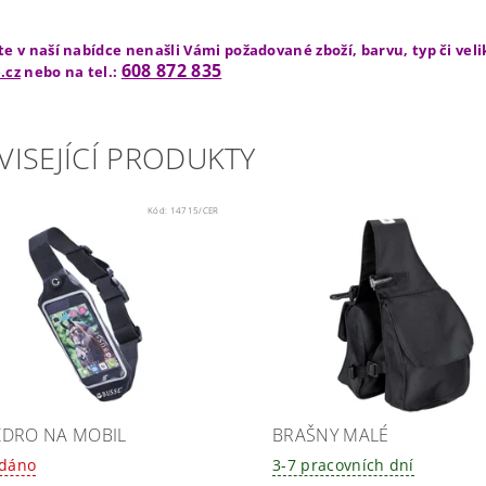
te v naší nabídce nenašli Vámi požadované zboží, barvu, typ či vel
608 872 835
.cz
nebo na tel.:
VISEJÍCÍ PRODUKTY
Kód:
14715/CER
DRO NA MOBIL
BRAŠNY MALÉ
odáno
3-7 pracovních dní