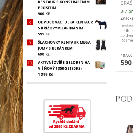
KENTAUR S KONSTRASTNÍM
BRAŠ
PROŠITÍM
3-7 p
900 Kč
Značk
ODPOCOVACÍ DEKA KENTAUR
Brašna
S KŘÍŽOVÝM ZAPÍNÁNÍM
sedlo 
595 Kč
se dvě
Rozměr
ŠLACHOVKY KENTAUR MEGA
JUMP S BERÁNKEM
690 Kč
590
AKTIVNÍ ZVÍŘE GELOREN HA -
VIŠŇOVÝ 1350G (180KS)
1 399 Kč
POD