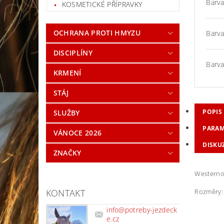
Barva
KOSMETICKÉ PŘÍPRAVKY
OCHRANA PROTI HMYZU
Barva
DISCIPLÍNY
Barva
KRMENÍ
STÁJ
POPIS
SLUŽBY
PARAM
VÁNOCE 2026
DISKU
ZNAČKY
Westernov
Rozměry: 
KONTAKT
info
@
potreby-jezdeck
e.cz