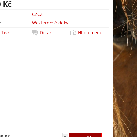
0 Kč
CZCZ
e
Westernové deky
Tisk
Dotaz
Hlídat cenu
90 Kč