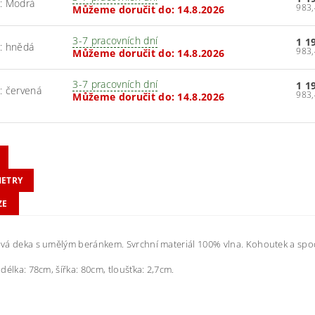
: Modrá
Můžeme doručit do:
14.8.2026
3-7 pracovních dní
1 1
: hnědá
Můžeme doručit do:
14.8.2026
3-7 pracovních dní
1 1
: červená
Můžeme doručit do:
14.8.2026
ETRY
ZE
á deka s umělým beránkem. Svrchní materiál 100% vlna. Kohoutek a spod
délka: 78cm, šířka: 80cm, tloušťka: 2,7cm.