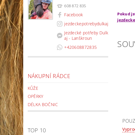
608 872 835
Pokud js
Facebook
jezdecke
jezdeckepotrebydulkaj
Jezdecké potřeby Dulk
aj - Lanškroun
SOU
+420608872835
NÁKUPNÍ RÁDCE
KŮŽE
OPĚRKY
DÉLKA BOČNIC
POUZ
Vypr
TOP 10