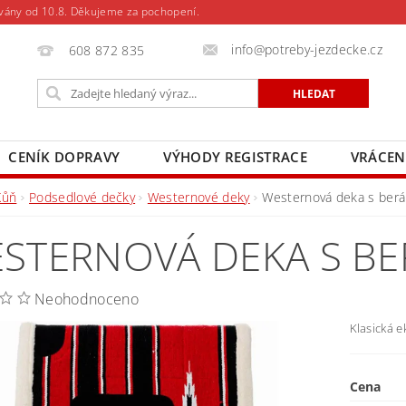
vány od 10.8. Děkujeme za pochopení.
info@potreby-jezdecke.cz
608 872 835
CENÍK DOPRAVY
VÝHODY REGISTRACE
VRÁCEN
Kůň
Podsedlové dečky
Westernové deky
Westernová deka s ber
STERNOVÁ DEKA S B
Neohodnoceno
Klasická 
Cena