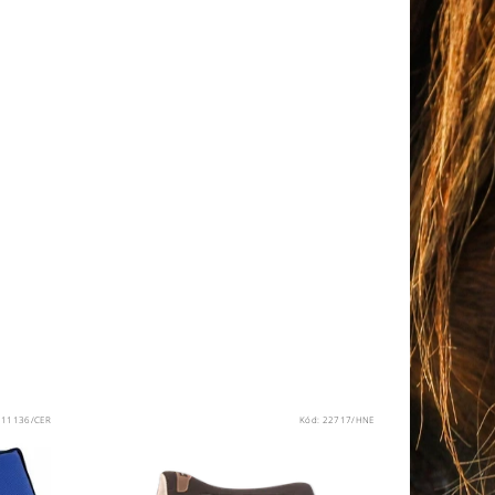
:
11136/CER
Kód:
22717/HNE