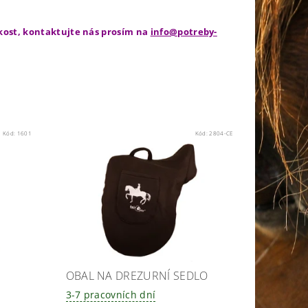
ikost, kontaktujte nás prosím na
info@potreby-
Kód:
1601
Kód:
2804-CE
OBAL NA DREZURNÍ SEDLO
3-7 pracovních dní