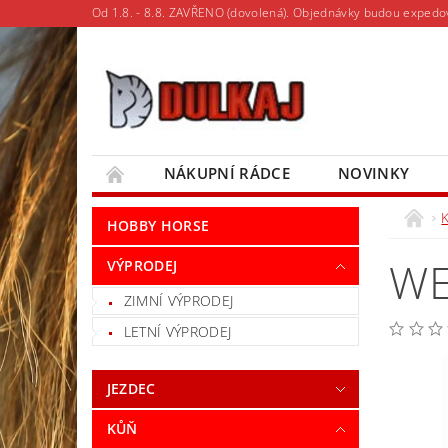
Od 1.8. - 8.8. ZAVŘENO (dovolená). Objednávky budou expedo
NÁKUPNÍ RÁDCE
NOVINKY
MOJE OBJEDNÁVKA
HOBBY HORSE
WE
VÝPRODEJ
ZIMNÍ VÝPRODEJ
LETNÍ VÝPRODEJ
JEZDEC
KŮŇ