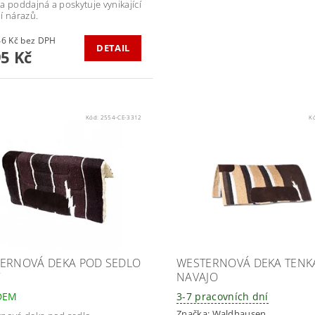
a poddajná a poskytuje vynikající
í nárazů.
7 764,46 Kč bez DPH
DETAIL
95 Kč
Kód:
2554-CE-3312
K
ERNOVÁ DEKA POD SEDLO
WESTERNOVÁ DEKA TENK
Y
NAVAJO
DEM
3-7 pracovních dní
Značka:
Waldhausen