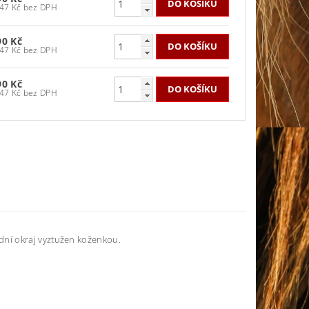
983,47 Kč bez DPH
90 Kč
983,47 Kč bez DPH
90 Kč
983,47 Kč bez DPH
ní okraj vyztužen koženkou.