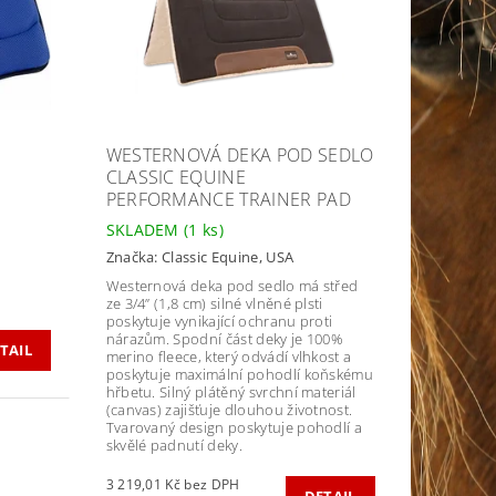
WESTERNOVÁ DEKA POD SEDLO
CLASSIC EQUINE
PERFORMANCE TRAINER PAD
SKLADEM
(1 ks)
Značka:
Classic Equine, USA
Westernová deka pod sedlo má střed
ze 3/4” (1,8 cm) silné vlněné plsti
poskytuje vynikající ochranu proti
nárazům.
Spodní část deky je 100%
TAIL
merino fleece, který odvádí vlhkost a
poskytuje maximální pohodlí koňskému
hřbetu.
Silný plátěný svrchní materiál
(canvas) zajišťuje dlouhou životnost.
Tvarovaný design poskytuje pohodlí a
skvělé padnutí deky.
3 219,01 Kč bez DPH