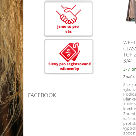
WEST
CLAS
TOP 
3/4"
3-7 p
Značk
Získej
výkon,
Podlož
FACEBOOK
Blanke
100% v
kombin
Zoomba
vašeho
protisk
vypodl
spodní