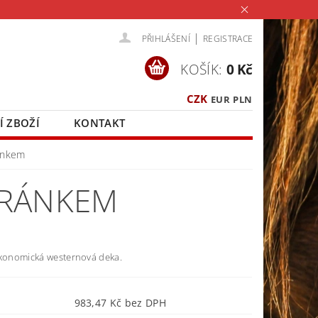
|
PŘIHLÁŠENÍ
REGISTRACE
KOŠÍK:
0 Kč
CZK
EUR
PLN
Í ZBOŽÍ
KONTAKT
ánkem
ERÁNKEM
ekonomická westernová deka.
983,47 Kč bez DPH