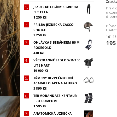
Značk
JEZDECKÉ LEGÍNY S GRIPEM
Prakti
ELT ELLA
uložen
drobno
1 250 Kč
PŘILBA JEZDECKÁ CASCO
Původ
CHOICE
Ušetří
2 250 Kč
195
OHLÁVKA S BERÁNKEM HKM
ROSEGOLD
430 Kč
VŠESTRANNÉ SEDLO WINTEC
LITE HART
19 900 Kč
TŘMENY BEZPEČNOSTNÍ
ACAVALLO ARENA ALUPRO
3 890 Kč
TERMOBANDÁŽE KENTAUR
PRO COMFORT
1 595 Kč
ANATOMICKÁ UZDEČKA