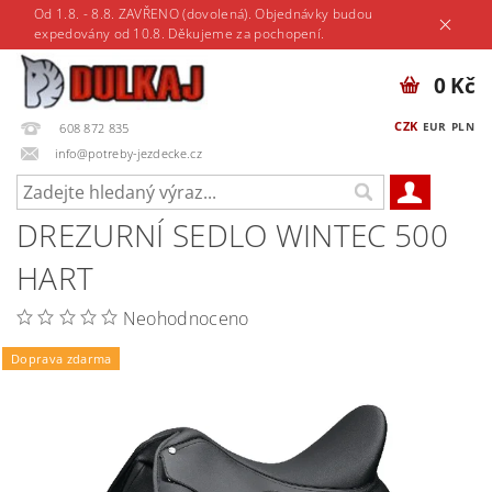
Od 1.8. - 8.8. ZAVŘENO (dovolená). Objednávky budou
expedovány od 10.8. Děkujeme za pochopení.
0 Kč
CZK
EUR
PLN
608 872 835
info@potreby-jezdecke.cz
DREZURNÍ SEDLO WINTEC 500
HART
Neohodnoceno
Doprava zdarma