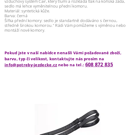
vzduchový systém Cair, který tlumí a rozkládá tlak na koňská záda,
sedlo má lehce vyměnitelnou přední komoru.
Materiál: syntetická kůže.
Barva: černá
Šířka přední komory: sedlo je standartně dodáváno s černou,
středně širokou komorou." Rádi Vám pomůžeme s výměnou nebo
montáží nové komory.
Pokud jste v naší nabídce nenašli Vámi požadované zboží,
barvu, typ či velikost, kontaktujte nás prosím na
608 872 835
info@potreby-jezdecke.cz
nebo na tel.: