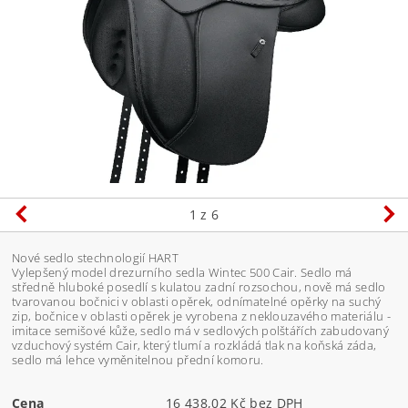
1
z 6
Nové sedlo stechnologií HART
Vylepšený model drezurního sedla Wintec 500 Cair. Sedlo má
středně hluboké posedlí s kulatou zadní rozsochou, nově má sedlo
tvarovanou bočnici v oblasti opěrek, odnímatelné opěrky na suchý
zip, bočnice v oblasti opěrek je vyrobena z neklouzavého materiálu -
imitace semišové kůže, sedlo má v sedlových polštářích zabudovaný
vzduchový systém Cair, který tlumí a rozkládá tlak na koňská záda,
sedlo má lehce vyměnitelnou přední komoru.
Cena
16 438,02 Kč bez DPH