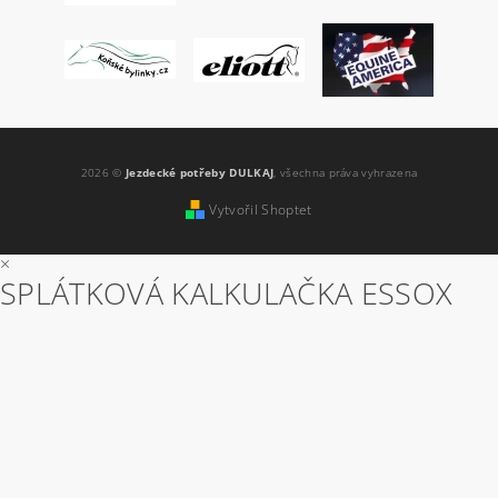
2026 ©
Jezdecké potřeby DULKAJ
, všechna práva vyhrazena
Vytvořil Shoptet
×
SPLÁTKOVÁ KALKULAČKA ESSOX