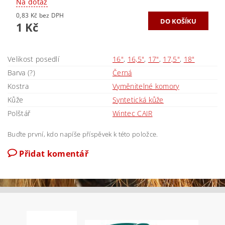
Na dotaz
0,83 Kč bez DPH
1 Kč
Velikost posedlí
16"
,
16,5"
,
17"
,
17,5"
,
18"
Barva (?)
Černá
Kostra
Vyměnitelné komory
Kůže
Syntetická kůže
Polštář
Wintec CAIR
Buďte první, kdo napíše příspěvek k této položce.
Přidat komentář