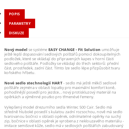
POPIS
PARAMETRY
DISKUZE
Nový model
se systéme
EASY CHANGE - Fit Solution
umožňuje
ještě lepší dopasování sedlových polštářů pomocí dokoupitelných
podložek, které se vkládají do připravených kapes v horní části
sedlového polštáře. Podložky se vkládají do třech sektorů: přední
část, prostředek, zadní část. Tímto lze sedlo lépe přizpůsobit tvaru
koňského hřbetu.
Nové sedlo stechnologií HART
- sedlo má ještě měkčí sedlové
polštáře zejména v oblasti lopatky pro maximální komfort koně,
pohodlnější posedlí pro jezdce, , nový protiskluzový materiál na
opěrkách a výměnné poutko pro třmenévé řemeny.
Vylepšený model drezurního sedla Wintec 500 Cair. Sedlo má
středně hluboké posedlí s kulatou zadní rozsochou, nově má sedlo
tvarovanou bočnici v oblasti opěrek, odnímatelné opěrky na suchý
zip, bočnice v oblasti opěrek je vyrobena z neklouzavého materiálu -
imitace semišové kůže, sedlo má v sedlových polštářích zabudovaný