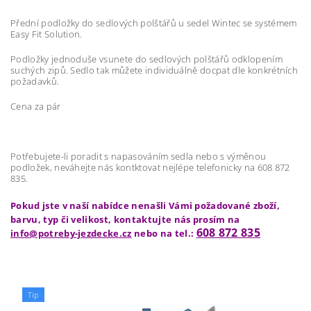
Přední podložky do sedlových polštářů u sedel Wintec se systémem
Easy Fit Solution.
Podložky jednoduše vsunete do sedlových polštářů odklopením
suchých zipů. Sedlo tak můžete individuálně docpat dle konkrétních
požadavků.
Cena za pár
Potřebujete-li poradit s napasováním sedla nebo s výměnou
podložek, neváhejte nás kontktovat nejlépe telefonicky na 608 872
835.
Pokud jste v naší nabídce nenašli Vámi požadované zboží,
barvu, typ či velikost, kontaktujte nás prosím na
608 872 835
info@potreby-jezdecke.cz
nebo na tel.:
Tip