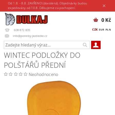
Od 1.8. - 8.8. ZAVŘENO (dovolená). Objednávky budou
expedovány od 10.8. Děkujeme za pochopení.
0 Kč
CZK
EUR
PLN
608 872 835
info@potreby-jezdecke.cz
WINTEC PODLOŽKY DO
POLŠTÁŘŮ PŘEDNÍ
Neohodnoceno