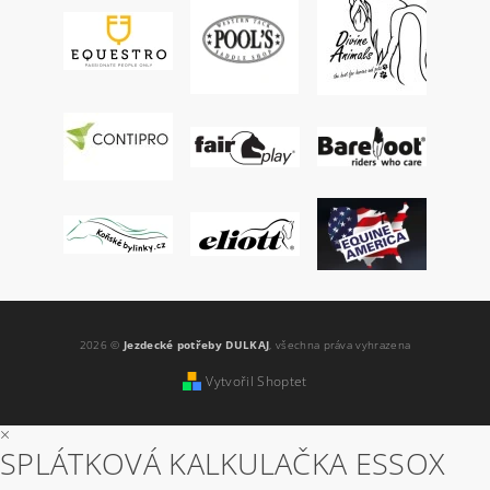
2026 ©
Jezdecké potřeby DULKAJ
, všechna práva vyhrazena
Vytvořil Shoptet
×
SPLÁTKOVÁ KALKULAČKA ESSOX