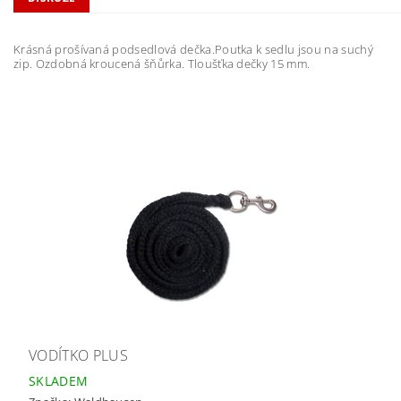
Krásná prošívaná podsedlová dečka.Poutka k sedlu jsou na suchý
zip. Ozdobná kroucená šňůrka. Tloušťka dečky 15 mm.
VODÍTKO PLUS
SKLADEM