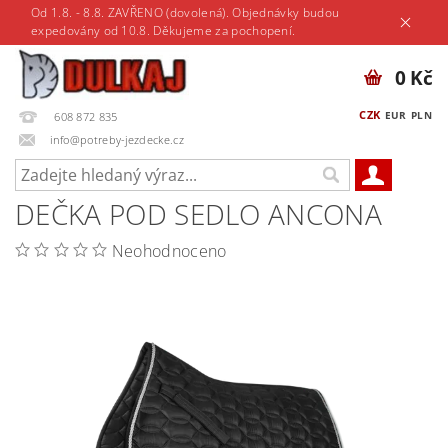
Od 1.8. - 8.8. ZAVŘENO (dovolená). Objednávky budou
expedovány od 10.8. Děkujeme za pochopení.
0 Kč
CZK
EUR
PLN
608 872 835
info@potreby-jezdecke.cz
DEČKA POD SEDLO ANCONA
Neohodnoceno