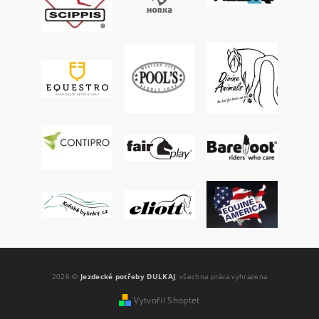
2026 ©
Jezdecké potřeby DULKAJ
, všechna práva vyhrazena
Vytvořil Shoptet