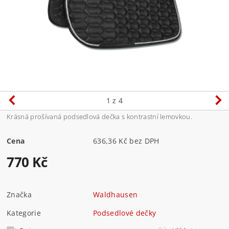
1
z 4
Krásná prošívaná podsedlová dečka s kontrastní lemovkou.
Cena
636,36 Kč bez DPH
770 Kč
Značka
Waldhausen
Kategorie
Podsedlové dečky