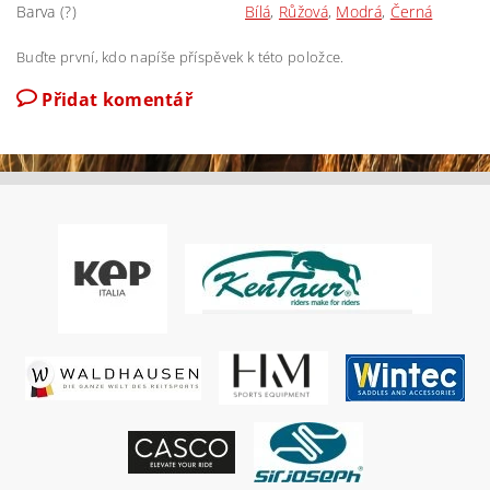
Barva (?)
Bílá
,
Růžová
,
Modrá
,
Černá
Buďte první, kdo napíše příspěvek k této položce.
Přidat komentář