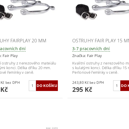
UHY FAIRPLAY 20 MM
OSTRUHY FAIR PLAY 15 
racovních dní
3-7 pracovních dní
a:
Fair Play
Značka:
Fair Play
ní ostruhy z nerezového mateiálu
Kvalitní ostruhy z nerezového m
tými konci. Délka dříku 20 mm.
s kulatými konci. Délka dříku 15
ové řemínky v ceně.
Perlonové řemínky v ceně.
272,73 Kč bez DPH
243,80 Kč bez DPH
 Kč
295 Kč
Kód:
2655