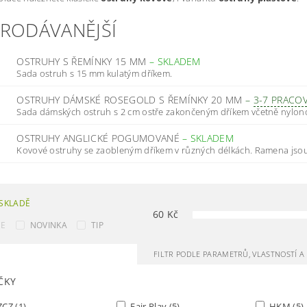
PRODÁVANĚJŠÍ
OSTRUHY S ŘEMÍNKY 15 MM
–
SKLADEM
Sada ostruh s 15 mm kulatým dříkem.
OSTRUHY DÁMSKÉ ROSEGOLD S ŘEMÍNKY 20 MM
–
3-7 PRACO
Sada dámských ostruh s 2 cm ostře zakončeným dříkem včetně nylono
OSTRUHY ANGLICKÉ POGUMOVANÉ
–
SKLADEM
Kovové ostruhy se zaobleným dříkem v různých délkách. Ramena jsou
SKLADĚ
60
Kč
CE
NOVINKA
TIP
FILTR PODLE PARAMETRŮ, VLASTNOSTÍ 
ČKY
ZCZ
(1)
Fair Play
(5)
HKM
(5)