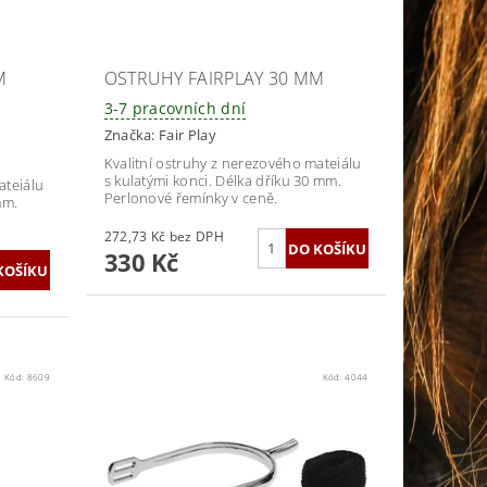
M
OSTRUHY FAIRPLAY 30 MM
3-7 pracovních dní
Značka:
Fair Play
Kvalitní ostruhy z nerezového mateiálu
s kulatými konci. Délka dříku 30 mm.
ateiálu
Perlonové řemínky v ceně.
mm.
272,73 Kč bez DPH
330 Kč
Kód:
8609
Kód:
4044