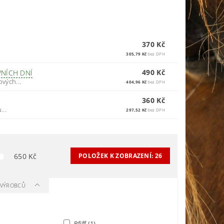
370 Kč
305,79 Kč
bez DPH
490 Kč
VNÍCH DNÍ
vých...
404,96 Kč
bez DPH
360 Kč
...
297,52 Kč
bez DPH
650
Kč
POLOŽEK K ZOBRAZENÍ:
26
A VÝROBCŮ
Pfiff
(1)