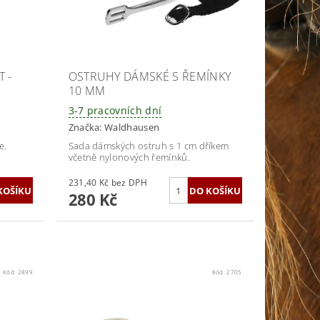
 -
OSTRUHY DÁMSKÉ S ŘEMÍNKY
10 MM
3-7 pracovních dní
Značka:
Waldhausen
e.
Sada dámských ostruh s 1 cm dříkem
včetně nylonových řemínků.
231,40 Kč bez DPH
280 Kč
Kód:
2899
Kód:
2705