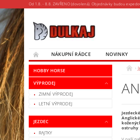
Od 1.8. - 8.8. ZAVŘENO (dovolená). Objednávky budou expedo
NÁKUPNÍ RÁDCE
NOVINKY
MOJE OBJEDNÁVKA
HOBBY HORSE
AN
VÝPRODEJ
ZIMNÍ VÝPRODEJ
LETNÍ VÝPRODEJ
Jezdecké
Anglické
JEZDEC
koženýc
ostruhy
.
RAJTKY
V naší na