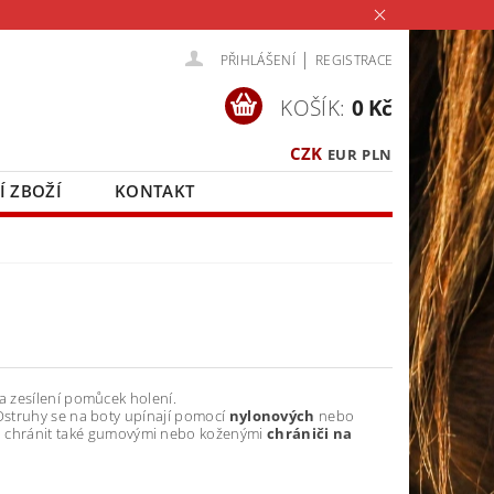
|
PŘIHLÁŠENÍ
REGISTRACE
KOŠÍK:
0 Kč
CZK
EUR
PLN
Í ZBOŽÍ
KONTAKT
 a zesílení pomůcek holení.
Ostruhy se na boty upínají pomocí
nylonových
nebo
ou chránit také gumovými nebo koženými
chrániči na