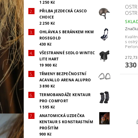
1 250 Kč
OSTR
PŘILBA JEZDECKÁ CASCO
OSTR
CHOICE
SKLA
2 250 Kč
Značk
OHLÁVKA S BERÁNKEM HKM
Kvalit
ROSEGOLD
s ostr
430 Kč
Perlon
VŠESTRANNÉ SEDLO WINTEC
LITE HART
330
19 900 Kč
TŘMENY BEZPEČNOSTNÍ
ACAVALLO ARENA ALUPRO
3 890 Kč
TERMOBANDÁŽE KENTAUR
PRO COMFORT
1 595 Kč
ANATOMICKÁ UZDEČKA
KENTAUR S KONSTRASTNÍM
PROŠITÍM
900 Kč