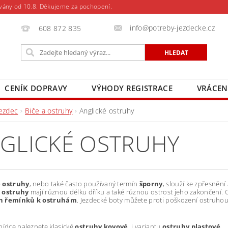
vány od 10.8. Děkujeme za pochopení.
info@potreby-jezdecke.cz
608 872 835
CENÍK DOPRAVY
VÝHODY REGISTRACE
VRÁCEN
Jezdec
Biče a ostruhy
Anglické ostruhy
GLICKÉ OSTRUHY
 ostruhy
, nebo také často používaný termín
šporny
, slouží ke zpřesnění
 ostruhy
mají různou délku dříku a také různou ostrost jeho zakončení. 
h
řemínků k ostruhám
. Jezdecké boty můžete proti poškození ostruh
bídce naleznete klasické
ostruhy kovové
, i variantu
ostruhy plastové
.