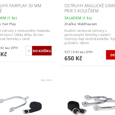
UHY FAIRPLAY 30 MM
OSTRUHY ANGLICKÉ GRA
É
PRIX S KOLEČKEM
DEM
(1 ks)
SKLADEM
(1 ks)
a:
Fair Play
Značka:
Waldhausen
ní ostruhy z nerezového mateiálu
Kvaltiní nerezové ostruhy s
ými konci. Délka dříku 30 mm.
perlonovými řemínky v balení.
ové řemínky v ceně.
Ostruhy mají otočné kolečko "ky
průměru 18mm.
272,73 Kč bez DPH
537,19 Kč bez DPH
 Kč
DE
650 Kč
Kód:
8629