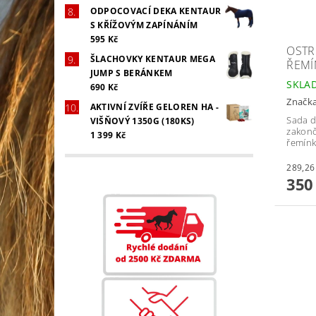
ODPOCOVACÍ DEKA KENTAUR
S KŘÍŽOVÝM ZAPÍNÁNÍM
595 Kč
OSTR
ŠLACHOVKY KENTAUR MEGA
ŘEMÍ
JUMP S BERÁNKEM
SKLA
690 Kč
Značk
AKTIVNÍ ZVÍŘE GELOREN HA -
Sada d
VIŠŇOVÝ 1350G (180KS)
zakonč
1 399 Kč
řemínk
350