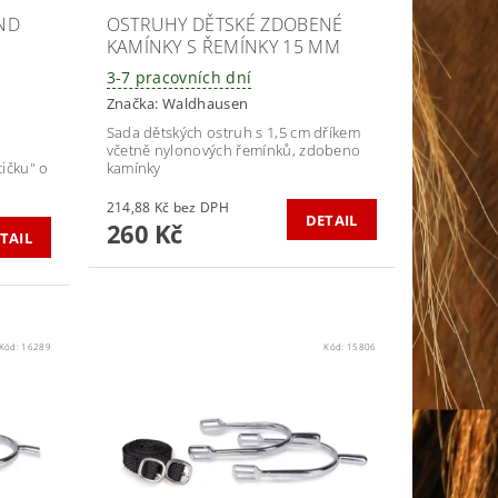
ND
OSTRUHY DĚTSKÉ ZDOBENÉ
KAMÍNKY S ŘEMÍNKY 15 MM
3-7 pracovních dní
Značka:
Waldhausen
Sada dětských ostruh s 1,5 cm dříkem
včetně nylonových řemínků, zdobeno
tičku" o
kamínky
214,88 Kč bez DPH
DETAIL
260 Kč
TAIL
Kód:
16289
Kód:
15806