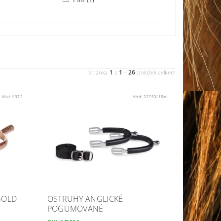
1
1
26
Stránka
z
-
položek celkem
Kód:
9372
Kód:
22753/15M
GOLD
OSTRUHY ANGLICKÉ
POGUMOVANÉ