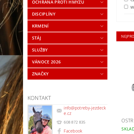
OCHRANA PROTI HMYZU
W
DISCIPLÍNY
KRMENÍ
NEJPR
STÁJ
SLUŽBY
VÁNOCE 2026
ZNAČKY
KONTAKT
info
@
potreby-jezdeck
e.cz
OSTR
608 872 835
SKLA
Facebook