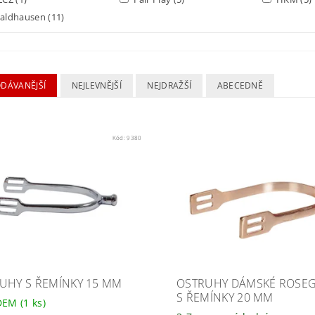
aldhausen
(11)
ODÁVANĚJŠÍ
NEJLEVNĚJŠÍ
NEJDRAŽŠÍ
ABECEDNĚ
Kód:
9380
UHY S ŘEMÍNKY 15 MM
OSTRUHY DÁMSKÉ ROSE
S ŘEMÍNKY 20 MM
DEM
(1 ks)