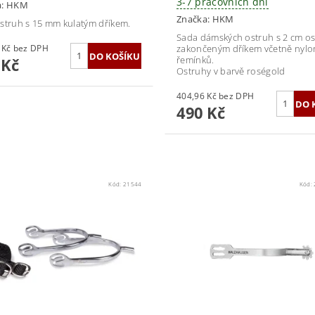
3-7 pracovních dní
a:
HKM
Značka:
HKM
struh s 15 mm kulatým dříkem.
Sada dámských ostruh s 2 cm os
305,79 Kč bez DPH
zakončeným dříkem včetně nyl
řemínků.
 Kč
Ostruhy v barvě roségold
404,96 Kč bez DPH
490 Kč
Kód:
21544
Kód: