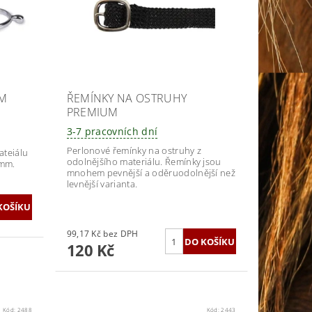
MM
ŘEMÍNKY NA OSTRUHY
PREMIUM
3-7 pracovních dní
Perlonové řemínky na ostruhy z
ateiálu
odolnějšího materiálu. Řemínky jsou
 mm.
mnohem pevnější a oděruodolnější než
levnější varianta.
99,17 Kč bez DPH
120 Kč
Kód:
2488
Kód:
2443