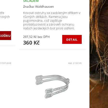
SKLADEM
Značka:
Waldhausen
tře
Kovové ostruhy se zaobleným dříkem v
onových
různých délkách. Ramena jsou
pugomována, což zajišťuje
protiskluzovost a zároveň ochranu
Vašich jezdeckých bot proti odření.
297,52 Kč bez DPH
DETAIL
360 Kč
21537/20M
Kód:
21333/B