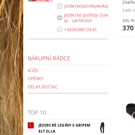
Značk
jezdeckepotrebydulkaj
Sada o
Jezdecké potřeby Dulk
aj - Lanškroun
370
+420608872835
NÁKUPNÍ RÁDCE
KŮŽE
OPĚRKY
DÉLKA BOČNIC
TOP 10
JEZDECKÉ LEGÍNY S GRIPEM
ELT ELLA