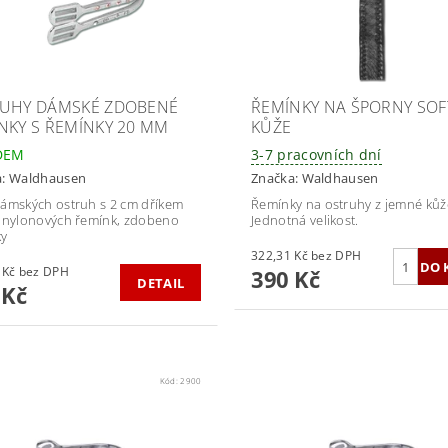
UHY DÁMSKÉ ZDOBENÉ
ŘEMÍNKY NA ŠPORNY SOFT
NKY S ŘEMÍNKY 20 MM
KŮŽE
DEM
3-7 pracovních dní
a:
Waldhausen
Značka:
Waldhausen
ámských ostruh s 2 cm dříkem
Řemínky na ostruhy z jemné kůž
 nylonových řemínk, zdobeno
Jednotná velikost.
ky
322,31 Kč bez DPH
289,26 Kč bez DPH
390 Kč
DETAIL
 Kč
Kód:
2900