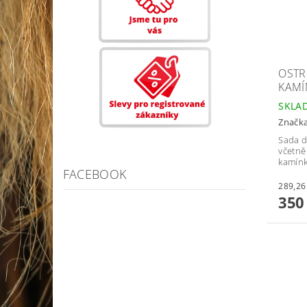
OSTR
KAMÍ
SKLA
Značk
Sada d
včetně
kamín
FACEBOOK
350