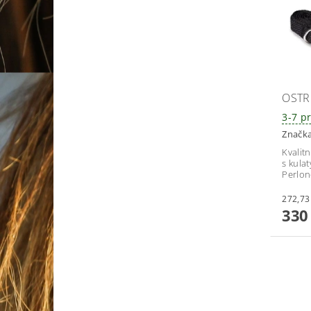
OSTR
3-7 p
Značk
Kvalit
s kula
Perlon
330