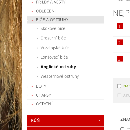
PŘILBY A VESTY
NEJ
OBLEČENÍ
BIČE A OSTRUHY
1.
Skokové biče
Drezurní biče
2.
Vozatajské biče
Lonžovací biče
3.
Anglické ostruhy
Westernové ostruhy
BOTY
NA 
CHAPSY
AK
OSTATNÍ
ZNA
KŮŇ
C