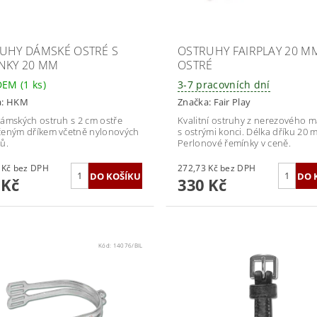
UHY DÁMSKÉ OSTRÉ S
OSTRUHY FAIRPLAY 20 M
NKY 20 MM
OSTRÉ
DEM
(1 ks)
3-7 pracovních dní
a:
HKM
Značka:
Fair Play
ámských ostruh s 2 cm ostře
Kvalitní ostruhy z nerezového m
eným dříkem včetně nylonových
s ostrými konci. Délka dříku 20 
ů.
Perlonové řemínky v ceně.
289,26 Kč bez DPH
272,73 Kč bez DPH
 Kč
330 Kč
Kód:
14076/BIL