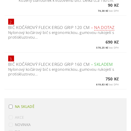
Kožený šlahounek k vozovému biči. Délka cca 150 cm.
90 Kč
74,38 Kč
bez DPH
2.
BIČ KOČÁROVÝ FLECK ERGO GRIP 120 CM
–
NA DOTAZ
Nylonový kočárový bič s ergonomickou, gumovou rukojetí s
protiskluzovou...
690 Kč
570,25 Kč
bez DPH
3.
BIČ KOČÁROVÝ FLECK ERGO GRIP 160 CM
–
SKLADEM
Nylonový kočárový bič s ergonomickou, gumovou rukojetí s
protiskluzovou...
750 Kč
619,83 Kč
bez DPH
NA SKLADĚ
AKCE
NOVINKA