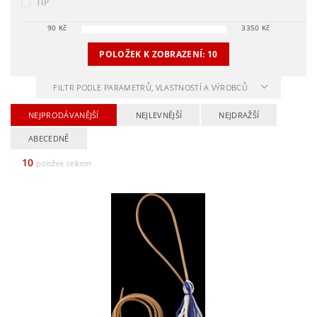
TIP
90
Kč
3350
Kč
POLOŽEK K ZOBRAZENÍ:
10
FILTR PODLE PARAMETRŮ, VLASTNOSTÍ A VÝROBCŮ
NEJPRODÁVANĚJŠÍ
NEJLEVNĚJŠÍ
NEJDRAŽŠÍ
ABECEDNĚ
10
položek celkem