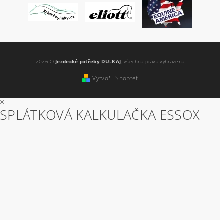
2026 ©
Jezdecké potřeby DULKAJ
, všechna práva vyhrazena
Vytvořil Shoptet
×
SPLÁTKOVÁ KALKULAČKA ESSOX