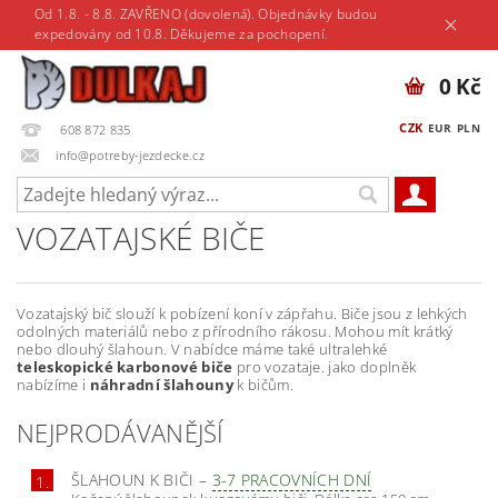
Od 1.8. - 8.8. ZAVŘENO (dovolená). Objednávky budou
expedovány od 10.8. Děkujeme za pochopení.
0 Kč
CZK
EUR
PLN
608 872 835
info@potreby-jezdecke.cz
VOZATAJSKÉ BIČE
Vozatajský bič slouží k pobízení koní v zápřahu. Biče jsou z lehkých
odolných materiálů nebo z přírodního rákosu. Mohou mít krátký
nebo dlouhý šlahoun. V nabídce máme také ultralehké
teleskopické karbonové biče
pro vozataje. jako doplněk
nabízíme i
náhradní šlahouny
k bičům.
NEJPRODÁVANĚJŠÍ
ŠLAHOUN K BIČI
–
3-7 PRACOVNÍCH DNÍ
1.