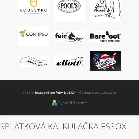
2026 ©
Jezdecké potřeby DULKAJ
, všechna práva vyhrazena
Vytvořil Shoptet
×
SPLÁTKOVÁ KALKULAČKA ESSOX