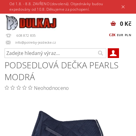
Od 1.8. - 8.8. ZAVŘENO (dovolená). Objednávky budou
expedovány od 10.8. Děkujeme za pochopení.
0 Kč
CZK
EUR
PLN
608 872 835
info@potreby-jezdecke.cz
PODSEDLOVÁ DEČKA PEARLS
MODRÁ
Neohodnoceno