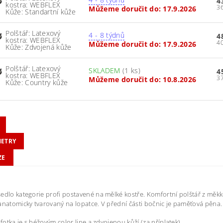
4
kostra: WEBFLEX
Můžeme doručit do:
17.9.2026
Kůže: Standartní kůže
Polštář: Latexový
4 - 8 týdnů
4
kostra: WEBFLEX
Můžeme doručit do:
17.9.2026
Kůže: Zdvojená kůže
Polštář: Latexový
SKLADEM
(1 ks)
4
kostra: WEBFLEX
Můžeme doručit do:
10.8.2026
Kůže: Country kůže
ETRY
ZE
edlo kategorie profi postavené na mělké kostře. Komfortní polštář z měk
anatomicky tvarovaný na lopatce. V přední části bočnic je paměťová pěna.
 fotka je s béžovým color line a zdvojenou kůží (za příplatek).