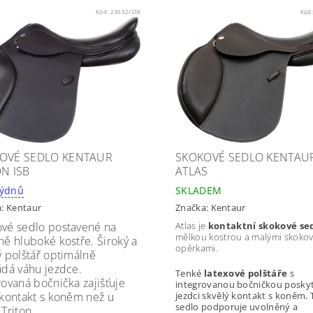
Kód:
23632/STA
Kód
OVÉ SEDLO KENTAUR
SKOKOVÉ SEDLO KENTAU
ON ISB
ATLAS
 - 8 týdnů
SKLADEM
a:
Kentaur
Značka:
Kentaur
vé sedlo postavené na
Atlas je
kontaktní skokové se
mělkou kostrou a malými skoko
ně hluboké kostře. Široký a
opěrkami.
ý polštář optimálně
ádá váhu jezdce.
Tenké
latexové polštáře
s
rovaná bočnička zajišťuje
integrovanou bočničkou poskyt
 kontakt s koněm než u
jezdci skvělý kontakt s koněm. 
sedlo podporuje uvolněný a
 Triton.