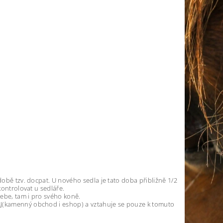
době tzv. docpat. U nového sedla je tato doba přibližně 1/2
kontrolovat u sedláře.
ebe, tam i pro svého koně.
AJ(kamenný obchod i eshop) a vztahuje se pouze k tomuto