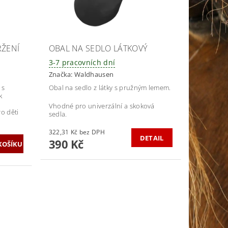
RŽENÍ
OBAL NA SEDLO LÁTKOVÝ
3-7 pracovních dní
Značka:
Waldhausen
 s
Obal na sedlo z látky s pružným lemem.
k
Vhodné pro univerzální a skoková
ro děti
sedla.
322,31 Kč bez DPH
DETAIL
390 Kč