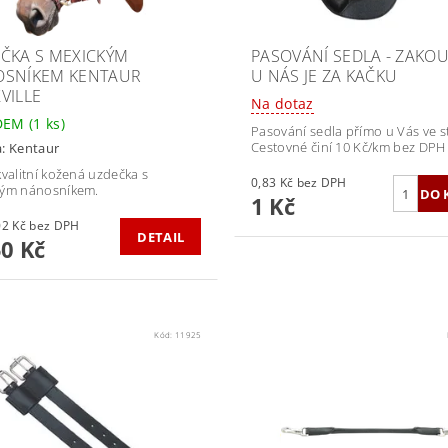
ČKA S MEXICKÝM
PASOVÁNÍ SEDLA - ZAKO
SNÍKEM KENTAUR
U NÁS JE ZA KAČKU
VILLE
Na dotaz
DEM
(1 ks)
Pasování sedla přímo u Vás ve st
Cestovné činí 10 Kč/km bez DPH
a:
Kentaur
kvalitní kožená uzdečka s
0,83 Kč bez DPH
kým nánosníkem.
1 Kč
2 438,02 Kč bez DPH
DETAIL
50 Kč
Kód:
11925