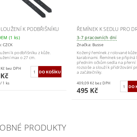
LOUŽENÍ K PODBŘIŠNÍKU
ŘEMÍNEK K SEDLU PRO D
DEM
(1 ks)
3-7 pracovních dní
a:
CZCK
Značka:
Busse
užení k podbřišníku z kůže.
Kožený řemínek z rolované kůže
užení max o 27 cm.
karabinami. Řemínek se připíná 
předním očkům sedla na přerní
rozsoše a slouží k přidržování p
181,82 Kč bez DPH
a začátečníky.
 Kč
/ 1 ks
409,09 Kč bez DPH
495 Kč
OBNÉ PRODUKTY