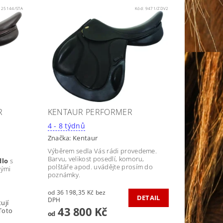
:
25144/STA
Kód:
9471/ZDV2
R
KENTAUR PERFORMER
4 - 8 týdnů
Značka:
Kentaur
Výběrem sedla Vás rádi provedeme.
Barvu, velikost posedlí, komoru,
dlo
s
polštáře apod. uvádějte prosím do
vými
poznámky.
od 36 198,35 Kč bez
DETAIL
DPH
ují
43 800 Kč
Toto
od