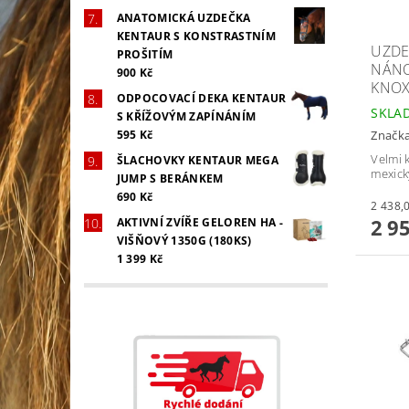
ANATOMICKÁ UZDEČKA
KENTAUR S KONSTRASTNÍM
UZDE
PROŠITÍM
NÁNO
900 Kč
KNOX
ODPOCOVACÍ DEKA KENTAUR
SKLA
S KŘÍŽOVÝM ZAPÍNÁNÍM
595 Kč
Značk
Velmi 
ŠLACHOVKY KENTAUR MEGA
mexic
JUMP S BERÁNKEM
690 Kč
2 9
AKTIVNÍ ZVÍŘE GELOREN HA -
VIŠŇOVÝ 1350G (180KS)
1 399 Kč