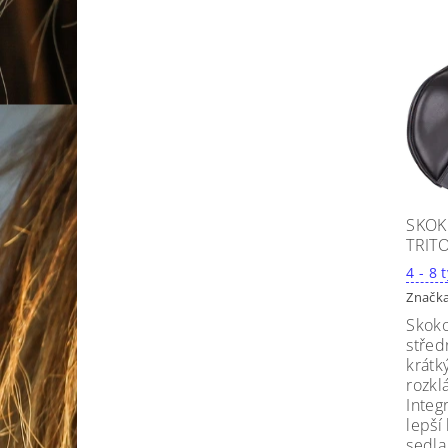
SKOK
TRIT
4
Značk
Skoko
střed
krátk
rozkl
Integ
lepší
sedla