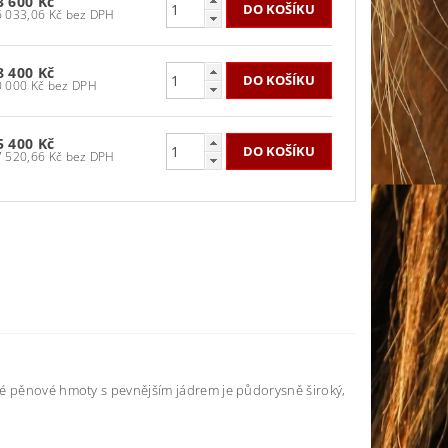
3 600 Kč
36 033,06 Kč bez DPH
8 400 Kč
40 000 Kč bez DPH
5 400 Kč
37 520,66 Kč bez DPH
ké pěnové hmoty s pevnějším jádrem je půdorysně široký,