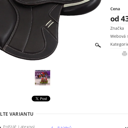
Cena
od 4
Značka
Webová s
Kategori
LTE VARIANTU
Polštář: Latexový
4 - 8 týdnů