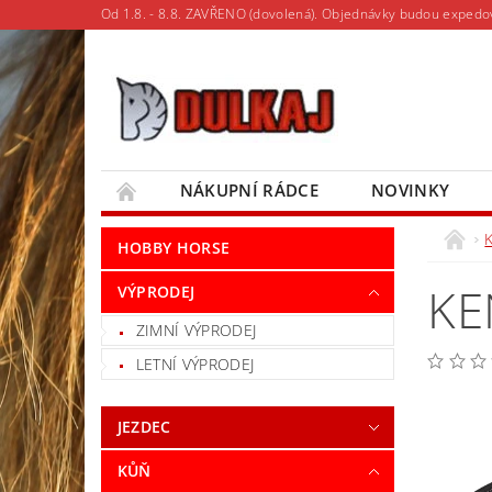
Od 1.8. - 8.8. ZAVŘENO (dovolená). Objednávky budou expedo
NÁKUPNÍ RÁDCE
NOVINKY
MOJE OBJEDNÁVKA
HOBBY HORSE
KE
VÝPRODEJ
ZIMNÍ VÝPRODEJ
LETNÍ VÝPRODEJ
JEZDEC
KŮŇ