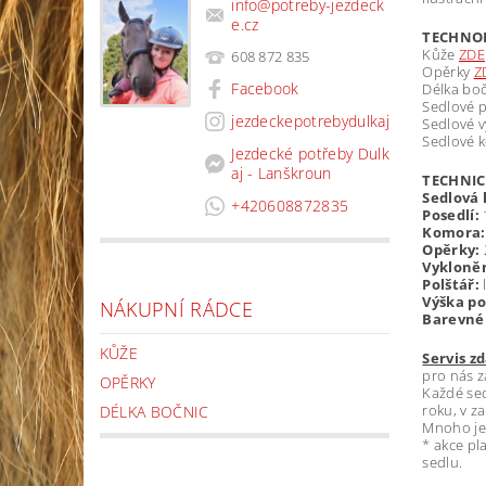
info
@
potreby-jezdeck
e.cz
TECHNO
Kůže
ZDE
608 872 835
Opěrky
Z
Facebook
Délka bo
Sedlové 
jezdeckepotrebydulkaj
Sedlové 
Sedlové 
Jezdecké potřeby Dulk
aj - Lanškroun
TECHNIC
Sedlová 
+420608872835
Posedlí:
Komora
Opěrky:
Vykloně
Polštář:
Výška po
NÁKUPNÍ RÁDCE
Barevné
KŮŽE
Servis z
pro nás z
OPĚRKY
Každé sed
roku, v z
DÉLKA BOČNIC
Mnoho jez
* akce pl
sedlu.