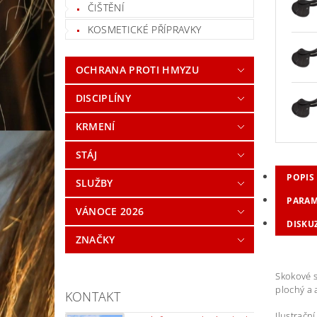
ČIŠTĚNÍ
KOSMETICKÉ PŘÍPRAVKY
OCHRANA PROTI HMYZU
DISCIPLÍNY
KRMENÍ
STÁJ
POPIS
SLUŽBY
PARAM
VÁNOCE 2026
DISKU
ZNAČKY
Skokové s
plochý a 
KONTAKT
Ilustrační