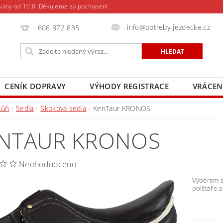
vány od 10.8. Děkujeme za pochopení.
info@potreby-jezdecke.cz
608 872 835
CENÍK DOPRAVY
VÝHODY REGISTRACE
VRÁCEN
Kůň
Sedla
Skoková sedla
KenTaur KRONOS
NTAUR KRONOS
Neohodnoceno
Výběrem s
polštáře 