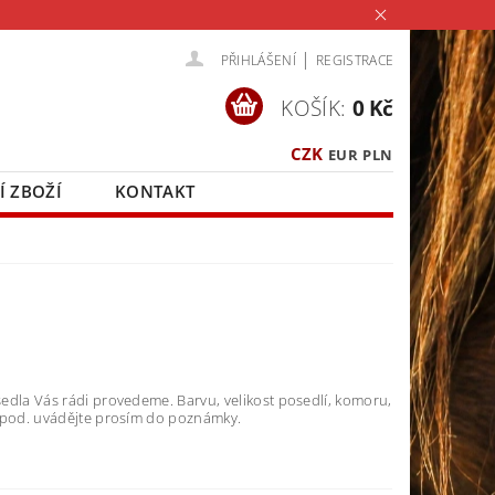
|
PŘIHLÁŠENÍ
REGISTRACE
KOŠÍK:
0 Kč
CZK
EUR
PLN
Í ZBOŽÍ
KONTAKT
edla Vás rádi provedeme. Barvu, velikost posedlí, komoru,
apod. uvádějte prosím do poznámky.