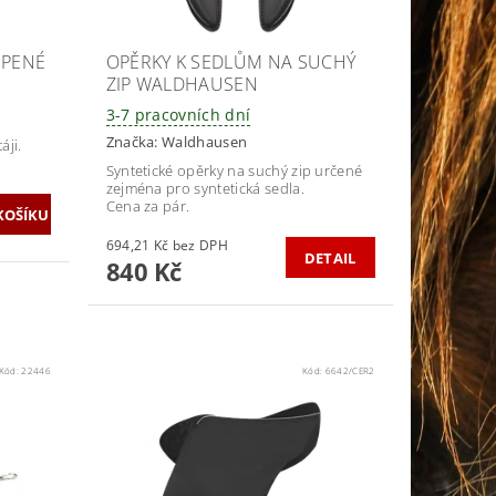
UPENÉ
OPĚRKY K SEDLŮM NA SUCHÝ
ZIP WALDHAUSEN
3-7 pracovních dní
Značka:
Waldhausen
áji.
Syntetické opěrky na suchý zip určené
zejména pro syntetická sedla.
Cena za pár.
694,21 Kč bez DPH
DETAIL
840 Kč
Kód:
22446
Kód:
6642/CER2