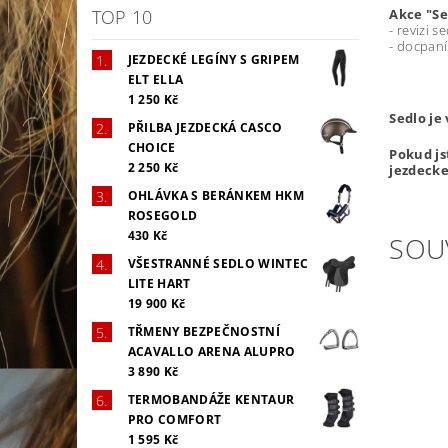
Akce "Se
TOP 10
- revizi 
- docpaní
JEZDECKÉ LEGÍNY S GRIPEM
ELT ELLA
1 250 Kč
Sedlo je
PŘILBA JEZDECKÁ CASCO
CHOICE
Pokud js
2 250 Kč
jezdecke.
OHLÁVKA S BERÁNKEM HKM
ROSEGOLD
430 Kč
SOU
VŠESTRANNÉ SEDLO WINTEC
LITE HART
19 900 Kč
TŘMENY BEZPEČNOSTNÍ
ACAVALLO ARENA ALUPRO
3 890 Kč
TERMOBANDÁŽE KENTAUR
PRO COMFORT
1 595 Kč