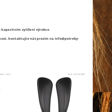
na kapacitním vytížení výrobce.
likost, kontaktujte nás prosím na info@potreby-
Kód:
12621
Kód:
23359/DRE