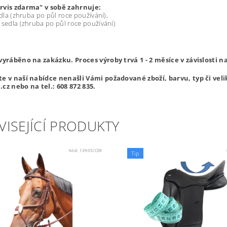
rvis zdarma" v sobě zahrnuje:
sedla (zhruba po půl roce používání),
 sedla (zhruba po půl roce používání)
 vyráběno na zakázku. Proces výroby trvá 1 - 2 měsíce v závislosti 
te v naší nabídce nenašli Vámi požadované zboží, barvu, typ či ve
cz nebo na tel.: 608 872 835.
VISEJÍCÍ PRODUKTY
Kód:
13905/CER
Tip