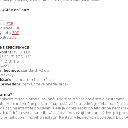
LOGIE
KenTaur:
DE
čnic
ZDE
polštáře
ZDE
výztuhy
ZDE
kostry
ZDE
KÉ SPECIFIKACE
kostra:
WEBFLEX
16,5" 17" 17,5" 18"
:
1, 2, 3, 4, 5
24/25
ní bočnice:
standard, +2 cm
latexový
lštáře:
standard, +1 cm, +2 cm
 provedení:
černá, tmavě hnědá, tabák
darma*
aplacením sedla prodej nekončí. I poté se o Vaše nové sedlo postaráme.
lo, které má vlněné polštáře (naprostá většina sedel), je třeba po nějaké 
avislosti na intenzitě používání. Dále je dobré sedlo po této době nechat z
dců údržbu sedla zanedbavá a tím velmi snižují komfort ježdění jak pro s
atí při zakoupení nového sedla zn. Kentaur v Jezdeckých potřebách DULK