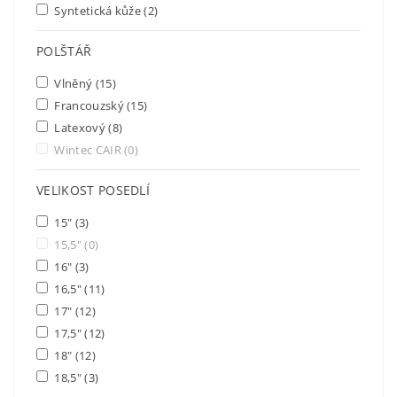
Syntetická kůže
(2)
POLŠTÁŘ
Vlněný
(15)
Francouzský
(15)
Latexový
(8)
Wintec CAIR
(0)
VELIKOST POSEDLÍ
15"
(3)
15,5"
(0)
16"
(3)
16,5"
(11)
17"
(12)
17,5"
(12)
18"
(12)
18,5"
(3)