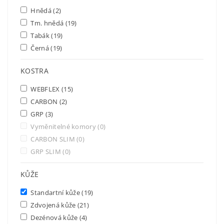
Hnědá
(2)
Tm. hnědá
(19)
Tabák
(19)
Černá
(19)
KOSTRA
WEBFLEX
(15)
CARBON
(2)
GRP
(3)
Vyměnitelné komory
(0)
CARBON SLIM
(0)
GRP SLIM
(0)
KŮŽE
Standartní kůže
(19)
Zdvojená kůže
(21)
Dezénová kůže
(4)