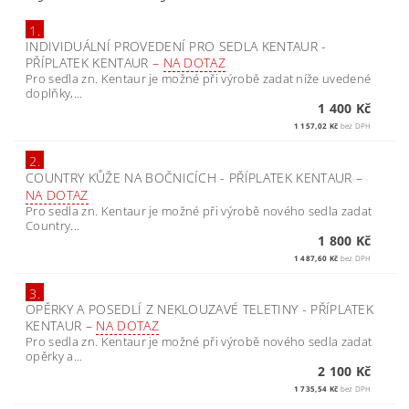
1.
INDIVIDUÁLNÍ PROVEDENÍ PRO SEDLA KENTAUR -
PŘÍPLATEK KENTAUR
–
NA DOTAZ
Pro sedla zn. Kentaur je možné při výrobě zadat níže uvedené
doplňky,...
1 400 Kč
1 157,02 Kč
bez DPH
2.
COUNTRY KŮŽE NA BOČNICÍCH - PŘÍPLATEK KENTAUR
–
NA DOTAZ
Pro sedla zn. Kentaur je možné při výrobě nového sedla zadat
Country...
1 800 Kč
1 487,60 Kč
bez DPH
3.
OPĚRKY A POSEDLÍ Z NEKLOUZAVÉ TELETINY - PŘÍPLATEK
KENTAUR
–
NA DOTAZ
Pro sedla zn. Kentaur je možné při výrobě nového sedla zadat
opěrky a...
2 100 Kč
1 735,54 Kč
bez DPH