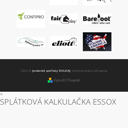
2026 ©
Jezdecké potřeby DULKAJ
, všechna práva vyhrazena
Vytvořil Shoptet
×
SPLÁTKOVÁ KALKULAČKA ESSOX