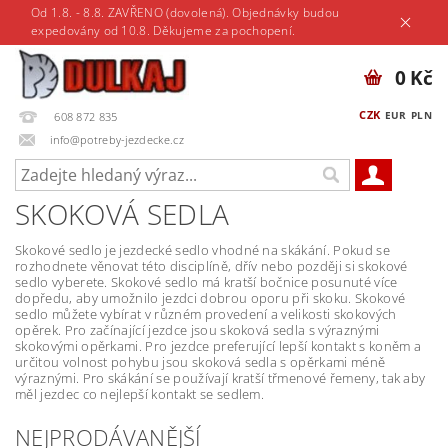
Od 1.8. - 8.8. ZAVŘENO (dovolená). Objednávky budou
expedovány od 10.8. Děkujeme za pochopení.
0 Kč
CZK
EUR
PLN
608 872 835
info@potreby-jezdecke.cz
SKOKOVÁ SEDLA
Skokové sedlo je jezdecké sedlo vhodné na skákání. Pokud se
rozhodnete věnovat této disciplíně, dřív nebo později si skokové
sedlo vyberete. Skokové sedlo má kratší bočnice posunuté více
dopředu, aby umožnilo jezdci dobrou oporu při skoku. Skokové
sedlo můžete vybírat v různém provedení a velikosti skokových
opěrek. Pro začínající jezdce jsou skoková sedla s výraznými
skokovými opěrkami. Pro jezdce preferující lepší kontakt s koněm a
určitou volnost pohybu jsou skoková sedla s opěrkami méně
výraznými. Pro skákání se používají kratší třmenové řemeny, tak aby
měl jezdec co nejlepší kontakt se sedlem.
NEJPRODÁVANĚJŠÍ