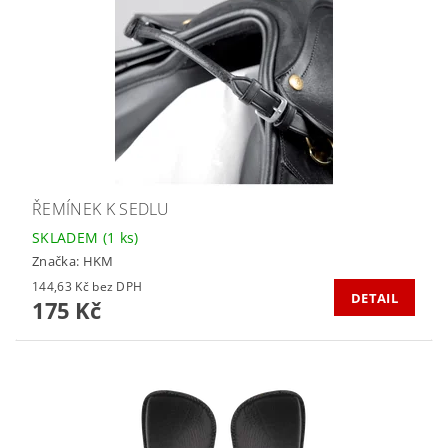
ŘEMÍNEK K SEDLU
SKLADEM
(1 ks)
Značka:
HKM
144,63 Kč bez DPH
DETAIL
175 Kč