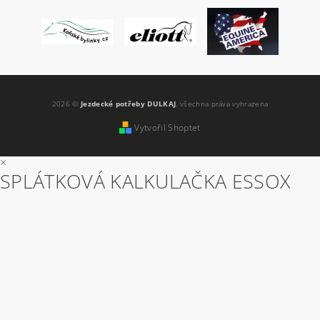
2026 ©
Jezdecké potřeby DULKAJ
, všechna práva vyhrazena
Vytvořil Shoptet
×
SPLÁTKOVÁ KALKULAČKA ESSOX