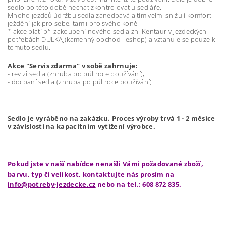
sedlo po této době nechat zkontrolovat u sedláře.
Mnoho jezdců údržbu sedla zanedbavá a tím velmi snižují komfort
ježdění jak pro sebe, tam i pro svého koně.
* akce platí při zakoupení nového sedla zn. Kentaur v Jezdeckých
potřebách DULKAJ(kamenný obchod i eshop) a vztahuje se pouze k
tomuto sedlu.
Akce "Servis zdarma" v sobě zahrnuje:
- revizi sedla (zhruba po půl roce používání),
- docpaní sedla (zhruba po půl roce používání)
Sedlo je vyráběno na zakázku. Proces výroby trvá 1 - 2 měsíce
v závislosti na kapacitním vytížení výrobce.
Pokud jste v naší nabídce nenašli Vámi požadované zboží,
barvu, typ či velikost, kontaktujte nás prosím na
info@potreby-jezdecke.cz
nebo na tel.: 608 872 835.