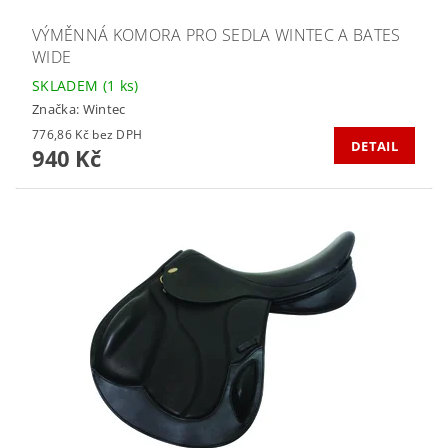
VÝMĚNNÁ KOMORA PRO SEDLA WINTEC A BATES
WIDE
SKLADEM
(1 ks)
Značka:
Wintec
776,86 Kč bez DPH
DETAIL
940 Kč