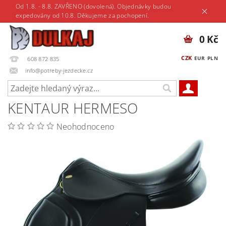
Od 1.8. - 8.8. ZAVŘENO (dovolená). Objednávky budou
expedovány od 10.8. Děkujeme za pochopení.
0 Kč
CZK
EUR
PLN
608 872 835
info@potreby-jezdecke.cz
KENTAUR HERMESO
Neohodnoceno