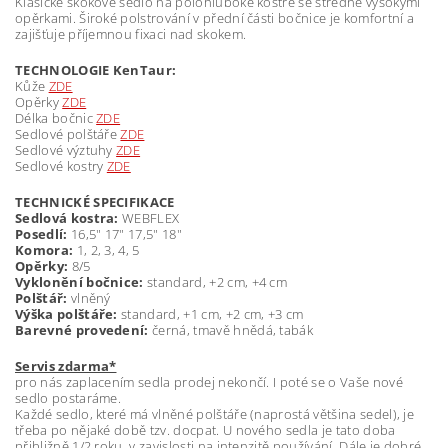
Klasické skokové sedlo na polohluboké kostře se středně vysokými
opěrkami. Široké polstrování v přední části bočnice je komfortní a
zajišťuje příjemnou fixaci nad skokem.
TECHNOLOGIE
KenTaur:
Kůže
ZDE
Opěrky
ZDE
Délka bočnic
ZDE
Sedlové polštáře
ZDE
Sedlové výztuhy
ZDE
Sedlové kostry
ZDE
TECHNICKÉ SPECIFIKACE
Sedlová kostra:
WEBFLEX
Posedlí:
16,5" 17" 17,5" 18"
Komora:
1, 2, 3, 4, 5
Opěrky:
8/5
Vyklonění bočnice:
standard, +2 cm, +4 cm
Polštář:
vlněný
Výška polštáře:
standard, +1 cm, +2 cm, +3 cm
Barevné provedení:
černá, tmavě hnědá, tabák
Servis zdarma*
pro nás zaplacením sedla prodej nekončí. I poté se o Vaše nové
sedlo postaráme.
Každé sedlo, které má vlněné polštáře (naprostá většina sedel), je
třeba po nějaké době tzv. docpat. U nového sedla je tato doba
přibližně 1/2 roku, v zavislosti na intenzitě používání. Dále je dobré