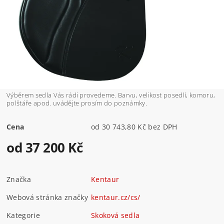
Výběrem sedla Vás rádi provedeme. Barvu, velikost posedlí, komoru,
polštáře apod. uvádějte prosím do poznámky.
Cena
od 30 743,80 Kč bez DPH
od 37 200 Kč
Značka
Kentaur
Webová stránka značky
kentaur.cz/cs/
Kategorie
Skoková sedla