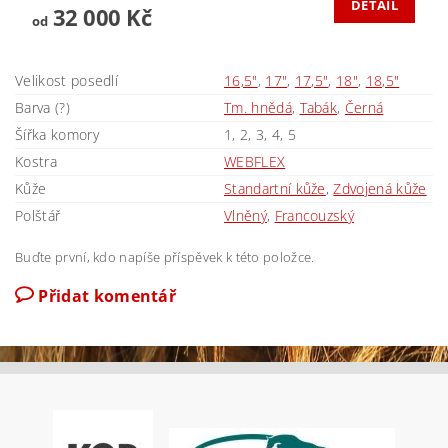
DETAIL
32 000 Kč
od
Velikost posedlí
16,5"
,
17"
,
17,5"
,
18"
,
18,5"
Barva (?)
Tm. hnědá
,
Tabák
,
Černá
Šířka komory
1, 2, 3, 4, 5
Kostra
WEBFLEX
Kůže
Standartní kůže
,
Zdvojená kůže
Polštář
Vlněný
,
Francouzský
Buďte první, kdo napíše příspěvek k této položce.
Přidat komentář