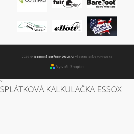
2026 ©
Jezdecké potřeby DULKAJ
, všechna práva vyhrazena
Vytvořil Shoptet
×
SPLÁTKOVÁ KALKULAČKA ESSOX