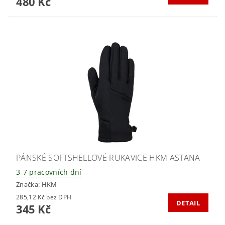
480 Kč
PÁNSKÉ SOFTSHELLOVÉ RUKAVICE HKM ASTANA
3-7 pracovních dní
Značka:
HKM
285,12 Kč bez DPH
DETAIL
345 Kč