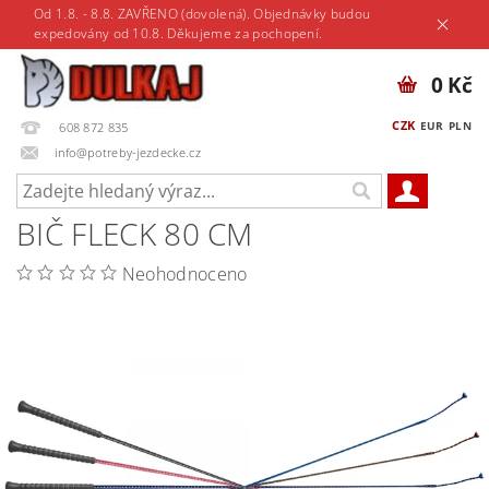
Od 1.8. - 8.8. ZAVŘENO (dovolená). Objednávky budou
expedovány od 10.8. Děkujeme za pochopení.
0 Kč
CZK
EUR
PLN
608 872 835
info@potreby-jezdecke.cz
BIČ FLECK 80 CM
Neohodnoceno