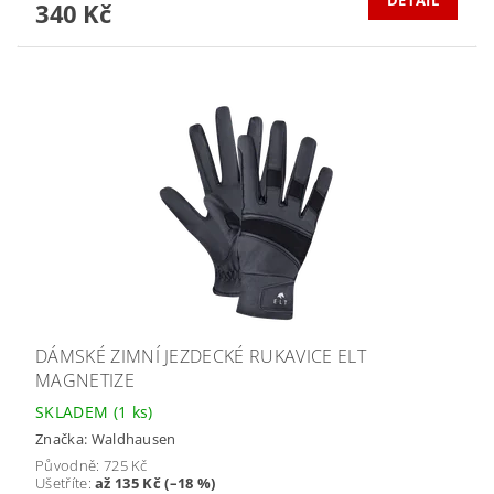
340 Kč
DÁMSKÉ ZIMNÍ JEZDECKÉ RUKAVICE ELT
MAGNETIZE
SKLADEM
(1 ks)
Značka:
Waldhausen
Původně:
725 Kč
Ušetříte
:
až 135 Kč (–18 %)