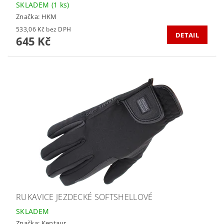
SKLADEM
(1 ks)
Značka:
HKM
533,06 Kč bez DPH
DETAIL
645 Kč
RUKAVICE JEZDECKÉ SOFTSHELLOVÉ
SKLADEM
Značka:
Kentaur